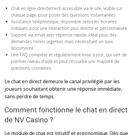
Chat en ligne directement accessible via le site, visible sur
chaque page, pour poser des questions instantanées.
Assistance téléphonique, disponible selon les horaires
indiqués, pour une interaction plus directe et personnalisée.
Support via email avec réponse rapide, idéal pour des
demandes moins urgentes mais nécessitant un suivi
documenté.
Une FAQ complète et régulièrement mise à jour, qui sert de
premier niveau d’aide et peut résoudre une majorité de
questions courantes.
Le chat en direct demeure le canal privilégié par les
joueurs souhaitant obtenir une réponse immédiate,
sans perdre de temps.
Comment fonctionne le chat en direct
de NV Casino ?
Le module de chat est intuitif et ergonomique. Dès que