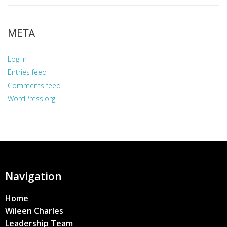
META
Log in
Entries feed
Comments feed
WordPress.org
Navigation
Home
Wileen Charles
Leadership Team