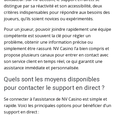
distingue par sa réactivité et son accessibilité, deux
critères indispensables pour répondre aux besoins des
joueurs, qu’ils soient novices ou expérimentés.
Pour un joueur, pouvoir joindre rapidement une équipe
compétente est souvent la clé pour régler un
problème, obtenir une information précise ou
simplement être rassuré. NV Casino l’a bien compris et
propose plusieurs canaux pour entrer en contact avec
son service client en temps réel, ce qui garantit une
assistance immédiate et personnalisée.
Quels sont les moyens disponibles
pour contacter le support en direct ?
Se connecter à l’assistance de NV Casino est simple et
rapide. Voici les principales options pour bénéficier d’un
support en direct :