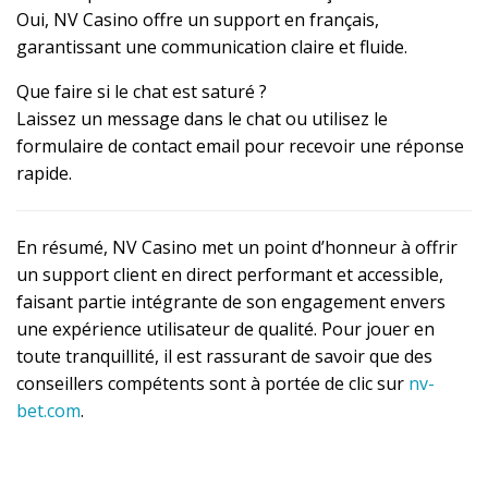
Oui, NV Casino offre un support en français,
garantissant une communication claire et fluide.
Que faire si le chat est saturé ?
Laissez un message dans le chat ou utilisez le
formulaire de contact email pour recevoir une réponse
rapide.
En résumé, NV Casino met un point d’honneur à offrir
un support client en direct performant et accessible,
faisant partie intégrante de son engagement envers
une expérience utilisateur de qualité. Pour jouer en
toute tranquillité, il est rassurant de savoir que des
conseillers compétents sont à portée de clic sur
nv-
bet.com
.