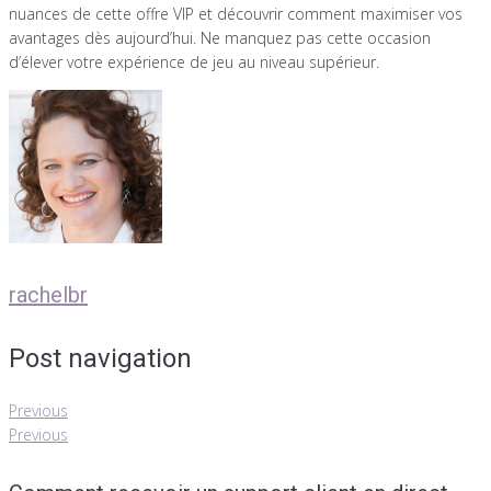
nuances de cette offre VIP et découvrir comment maximiser vos
avantages dès aujourd’hui. Ne manquez pas cette occasion
d’élever votre expérience de jeu au niveau supérieur.
rachelbr
Post navigation
Previous
Previous