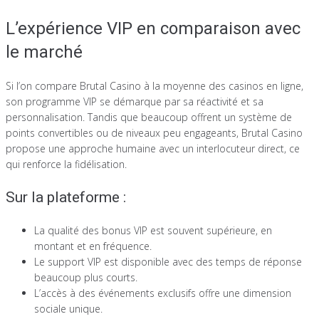
L’expérience VIP en comparaison avec
le marché
Si l’on compare Brutal Casino à la moyenne des casinos en ligne,
son programme VIP se démarque par sa réactivité et sa
personnalisation. Tandis que beaucoup offrent un système de
points convertibles ou de niveaux peu engageants, Brutal Casino
propose une approche humaine avec un interlocuteur direct, ce
qui renforce la fidélisation.
Sur la plateforme :
La qualité des bonus VIP est souvent supérieure, en
montant et en fréquence.
Le support VIP est disponible avec des temps de réponse
beaucoup plus courts.
L’accès à des événements exclusifs offre une dimension
sociale unique.