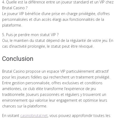
4. Quelle est la différence entre un joueur standard et un VIP chez
Brutal Casino ?
Le joueur VIP bénéficie d’une prise en charge privilégiée, d’offres
personnalisées et d’un accès élargi aux fonctionnalités de la
plateforme.
5. Puis-je perdre mon statut VIP ?
Oui, le maintien du statut dépend de la régularité de votre jeu. En
cas d’inactivité prolongée, le statut peut être révoqué.
Conclusion
Brutal Casino propose un espace VIP particulièrement attractif
pour les joueurs fidèles qui recherchent un traitement privilégié.
Entre gestion personnalisée, offres exclusives et conditions
améliorées, ce club élite transforme l’expérience de jeu
traditionnelle. Joueurs passionnés et réguliers y trouveront un
environnement qui valorise leur engagement et optimise leurs
chances sur la plateforme.
En visitant
casinobrutal.net
, vous pouvez approfondir toutes les