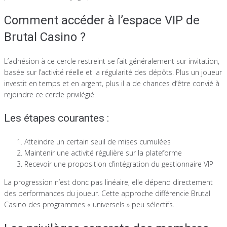
Comment accéder à l’espace VIP de
Brutal Casino ?
L’adhésion à ce cercle restreint se fait généralement sur invitation,
basée sur l’activité réelle et la régularité des dépôts. Plus un joueur
investit en temps et en argent, plus il a de chances d’être convié à
rejoindre ce cercle privilégié.
Les étapes courantes :
Atteindre un certain seuil de mises cumulées
Maintenir une activité régulière sur la plateforme
Recevoir une proposition d’intégration du gestionnaire VIP
La progression n’est donc pas linéaire, elle dépend directement
des performances du joueur. Cette approche différencie Brutal
Casino des programmes « universels » peu sélectifs.