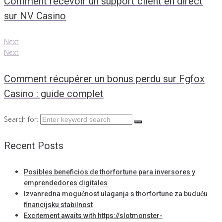
Comment recevoir un support client en direct
sur NV Casino
Next
Next
Comment récupérer un bonus perdu sur Fgfox
Casino : guide complet
Search for:
Recent Posts
Posibles beneficios de thorfortune para inversores y
emprendedores digitales
Izvanredna mogućnost ulaganja s thorfortune za buduću
financijsku stabilnost
Excitement awaits with https://slotmonster-