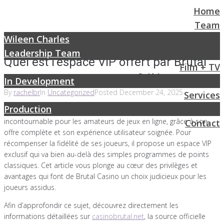
Home
Team
Wileen Charles
Leadership Team
Quel est l’espace VIP offert par Brutal
Film + TV
Casino pour ses joueurs fidèles
In Development
By
rachelbr
In
Uncategorized
Posted
December 24, 2025
Services
Production
Brutal Casino s’impose rapidement comme une plateforme
incontournable pour les amateurs de jeux en ligne, grâce à son
Contact
offre complète et son expérience utilisateur soignée. Pour
récompenser la fidélité de ses joueurs, il propose un espace VIP
exclusif qui va bien au-delà des simples programmes de points
classiques. Cet article vous plonge au cœur des privilèges et
avantages qui font de Brutal Casino un choix judicieux pour les
joueurs assidus.
Afin d’approfondir ce sujet, découvrez directement les
informations détaillées sur
casinobrutal.net
, la source officielle