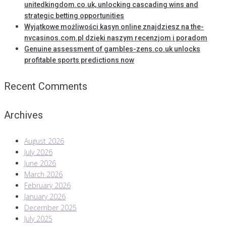
unitedkingdom.co.uk, unlocking cascading wins and
strategic betting opportunities
Wyjątkowe możliwości kasyn online znajdziesz na the-
nvcasinos.com.pl dzięki naszym recenzjom i poradom
Genuine assessment of gambles-zens.co.uk unlocks
profitable sports predictions now
Recent Comments
Archives
August 2026
July 2026
June 2026
March 2026
February 2026
January 2026
December 2025
July 2025