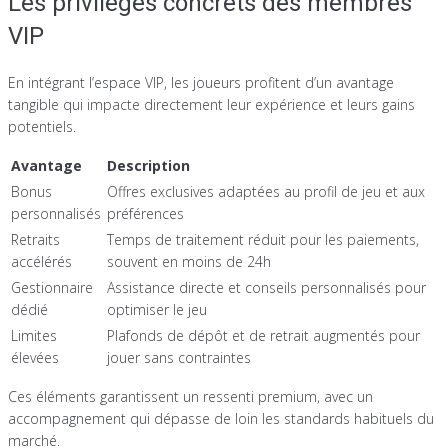
Les privilèges concrets des membres
VIP
En intégrant l’espace VIP, les joueurs profitent d’un avantage
tangible qui impacte directement leur expérience et leurs gains
potentiels.
Avantage
Description
Bonus
Offres exclusives adaptées au profil de jeu et aux
personnalisés
préférences
Retraits
Temps de traitement réduit pour les paiements,
accélérés
souvent en moins de 24h
Gestionnaire
Assistance directe et conseils personnalisés pour
dédié
optimiser le jeu
Limites
Plafonds de dépôt et de retrait augmentés pour
élevées
jouer sans contraintes
Ces éléments garantissent un ressenti premium, avec un
accompagnement qui dépasse de loin les standards habituels du
marché.