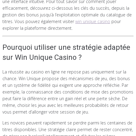
une interface intuitive. Pour tout savoir sur comment jouer
efficacement, découvrez ci-dessous les clés du succès, depuis la
gestion des bonus jusqu’à l’exploitation optimale du catalogue de
titres. Vous pouvez également visiter
win unique casino
pour
explorer la plateforme directement.
Pourquoi utiliser une stratégie adaptée
sur Win Unique Casino ?
La réussite au casino en ligne ne repose pas uniquement sur la
chance. Win Unique propose des mécanismes de jeu, des bonus
et un système de fidélité qui exigent une approche réfléchie. Par
exemple, la connaissance des conditions de mise des promotions
peut faire la différence entre un gain réel et une perte sèche. De
même, choisir les jeux avec les meilleures probabilités de retour
vous permet d’allonger votre session de jeu.
Les novices peuvent rapidement se perdre parmi les centaines de
titres disponibles. Une stratégie claire permet de rester concentré,