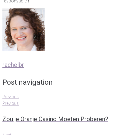
responsable !
rachelbr
Post navigation
Previous
Previous
Zou je Oranje Casino Moeten Proberen?
Next