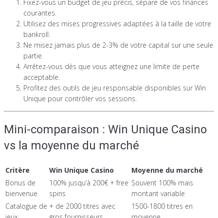
Fixez-vous un budget de jeu précis, séparé de vos finances
courantes.
Utilisez des mises progressives adaptées à la taille de votre
bankroll.
Ne misez jamais plus de 2-3% de votre capital sur une seule
partie.
Arrêtez-vous dès que vous atteignez une limite de perte
acceptable.
Profitez des outils de jeu responsable disponibles sur Win
Unique pour contrôler vos sessions.
Mini-comparaison : Win Unique Casino
vs la moyenne du marché
Critère
Win Unique Casino
Moyenne du marché
Bonus de
100% jusqu’à 200€ + free
Souvent 100% mais
bienvenue
spins
montant variable
Catalogue de
+ de 2000 titres avec
1500-1800 titres en
jeux
gros fournisseurs
moyenne