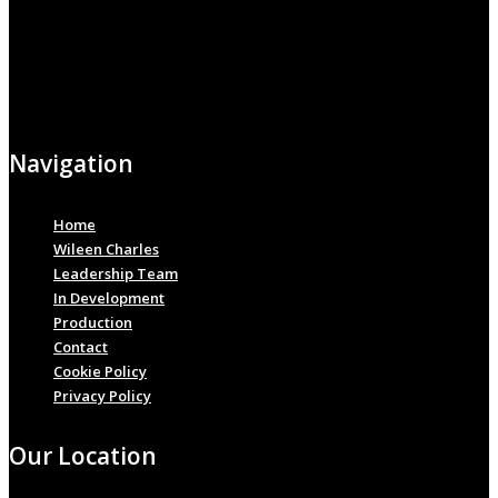
Navigation
Home
Wileen Charles
Leadership Team
In Development
Production
Contact
Cookie Policy
Privacy Policy
Our Location