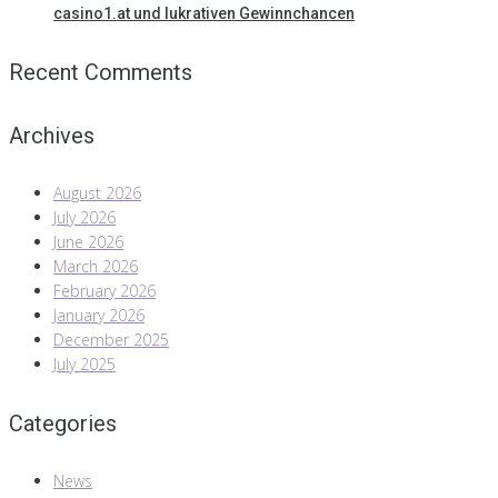
casino1.at und lukrativen Gewinnchancen
Recent Comments
Archives
August 2026
July 2026
June 2026
March 2026
February 2026
January 2026
December 2025
July 2025
Categories
News