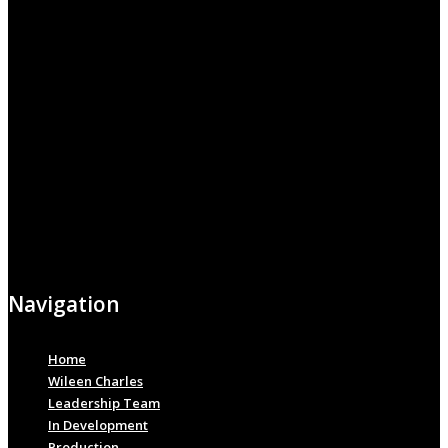
Navigation
Home
Wileen Charles
Leadership Team
In Development
Production