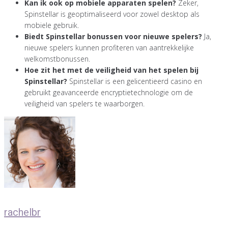
Kan ik ook op mobiele apparaten spelen?
Zeker,
Spinstellar is geoptimaliseerd voor zowel desktop als
mobiele gebruik.
Biedt Spinstellar bonussen voor nieuwe spelers?
Ja,
nieuwe spelers kunnen profiteren van aantrekkelijke
welkomstbonussen.
Hoe zit het met de veiligheid van het spelen bij
Spinstellar?
Spinstellar is een gelicentieerd casino en
gebruikt geavanceerde encryptietechnologie om de
veiligheid van spelers te waarborgen.
rachelbr