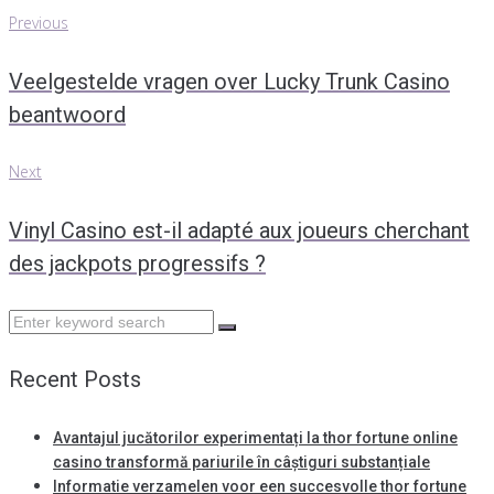
Previous
Post
Previous
navigation
Veelgestelde vragen over Lucky Trunk Casino
beantwoord
Next
Next
Vinyl Casino est-il adapté aux joueurs cherchant
des jackpots progressifs ?
Search
for:
Recent Posts
Avantajul jucătorilor experimentați la thor fortune online
casino transformă pariurile în câștiguri substanțiale
Informatie verzamelen voor een succesvolle thor fortune