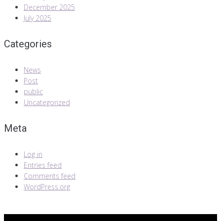
December 2025
July 2025
Categories
News
Post
public
Uncategorized
Meta
Log in
Entries feed
Comments feed
WordPress.org