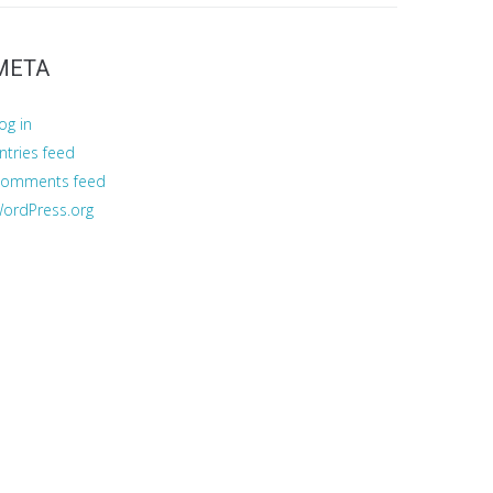
META
og in
ntries feed
omments feed
ordPress.org