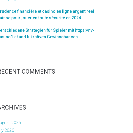
rudence financière et casino en ligne argent reel
uisse pour jouer en toute sécurité en 2024
erschiedene Strategien für Spieler mit https://nv-
asino1.at und lukrativen Gewinnchancen
RECENT COMMENTS
ARCHIVES
ugust 2026
uly 2026