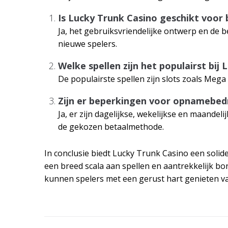
Is Lucky Trunk Casino geschikt voor
Ja, het gebruiksvriendelijke ontwerp en de 
nieuwe spelers.
Welke spellen zijn het populairst bij
De populairste spellen zijn slots zoals Mega 
Zijn er beperkingen voor opnamebe
Ja, er zijn dagelijkse, wekelijkse en maande
de gekozen betaalmethode.
In conclusie biedt Lucky Trunk Casino een solid
een breed scala aan spellen en aantrekkelijk b
kunnen spelers met een gerust hart genieten v