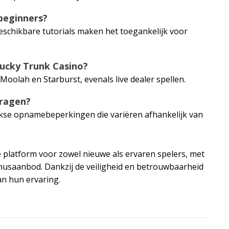
 beginners?
beschikbare tutorials maken het toegankelijk voor
 Lucky Trunk Casino?
Moolah en Starburst, evenals live dealer spellen.
dragen?
lijkse opnamebeperkingen die variëren afhankelijk van
e platform voor zowel nieuwe als ervaren spelers, met
onusaanbod. Dankzij de veiligheid en betrouwbaarheid
an hun ervaring.