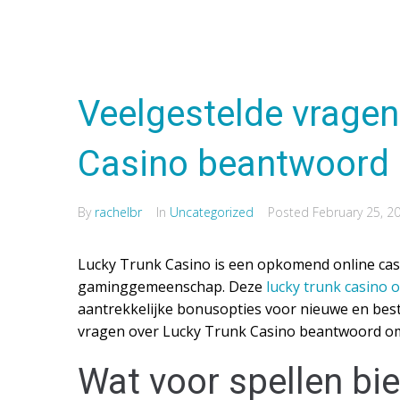
Veelgestelde vragen
Casino beantwoord
By
rachelbr
In
Uncategorized
Posted
February 25, 2
Lucky Trunk Casino is een opkomend online cas
gaminggemeenschap. Deze
lucky trunk casino o
aantrekkelijke bonusopties voor nieuwe en best
vragen over Lucky Trunk Casino beantwoord om 
Wat voor spellen bi