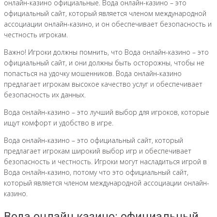
онлайн-казино официальные. Вода онлайн-казино – это
официальный сайт, который является членом международной
ассоциации онлайн-казино, и он обеспечивает безопасность и
честность игрокам.
Важно! Игроки должны помнить, что Вода онлайн-казино – это
официальный сайт, и они должны быть осторожны, чтобы не
попасться на удочку мошенников. Вода онлайн-казино
предлагает игрокам высокое качество услуг и обеспечивает
безопасность их данных.
Вода онлайн-казино – это лучший выбор для игроков, которые
ищут комфорт и удобство в игре.
Вода онлайн-казино – это официальный сайт, который
предлагает игрокам широкий выбор игр и обеспечивает
безопасность и честность. Игроки могут насладиться игрой в
Вода онлайн-казино, потому что это официальный сайт,
который является членом международной ассоциации онлайн-
казино.
Вода онлайн казино: официальный