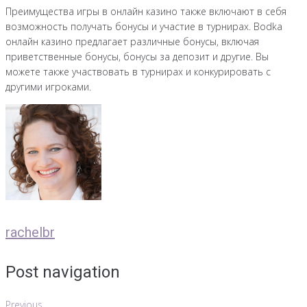
Преимущества игры в онлайн казино также включают в себя
возможность получать бонусы и участие в турнирах. Вodka
онлайн казино предлагает различные бонусы, включая
приветственные бонусы, бонусы за депозит и другие. Вы
можете также участвовать в турнирах и конкурировать с
другими игроками.
rachelbr
Post navigation
Previous