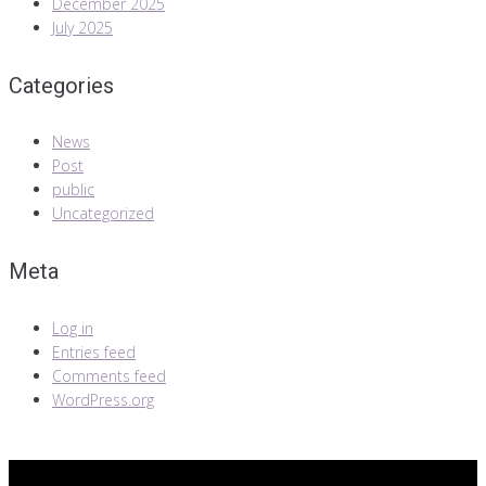
December 2025
July 2025
Categories
News
Post
public
Uncategorized
Meta
Log in
Entries feed
Comments feed
WordPress.org