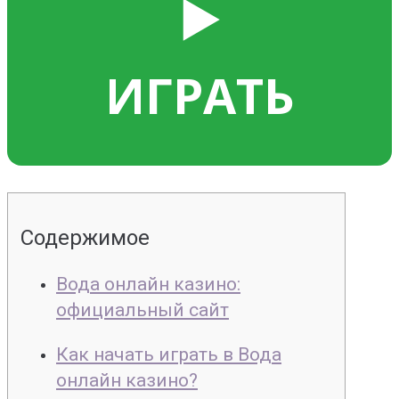
▶️
ИГРАТЬ
Содержимое
Вода онлайн казино:
официальный сайт
Как начать играть в Вода
онлайн казино?