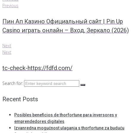
Previous
Пин Ап Казино Официальный сайт | Pin Up
Casino играть онлайн – Вход, Зеркало (2026)
Next
Next
tc-check-https://fdfd.com/
Search for:
Recent Posts
Posibles beneficios de thorfortune para inversores y
emprendedores digitales
Izvanredna mogućnost ulaganja s thorfortune za buduću