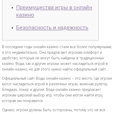
Преимущества игры в онлайн
казино
Безопасность и надежность
В последние годы онлайн-казино стали все более популярными,
и это неудивительно. Они предлагают игрокам комфорт и
удобство, которые не могут быть найдены в традиционных
казино. Вода, как и другие игроки, может насладиться игрой в
онлайн-казино, но для этого нужно найти официальный сайт.
Официальный сайт Воды онлайн-казино – это место, где игроки
могут насладиться игрой в различных играх, включая рулетку,
блэкджек, покер и другие. Вода онлайн-казино предлагает
игрокам широкий выбор игр, чтобы они могли найти игру,
которая им понравится.
Однако, игроки должны быть осторожны, потому что не все