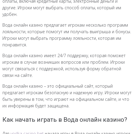
оплаты, включая кредитные карты, электронные деньги и
другие. Игроки могут выбрать способ оплаты, который им
удобен.
Вода онлайн казино предлагает игрокам несколько программ
лояльности, которые помогут им получать выигрыша и бонусы.
Игроки могут выбрать программу лояльности, которая им
понравится.
Вода онлайн казино имеет 24/7 поддержку, которая поможет
игрокам в случае возникших вопросов или проблем. Игроки
могут связаться с поддержкой, используя форму обратной
связи на сайте.
Вода онлайн казино – это официальный сайт, который
предлагает игрокам безопасную и надежную игру. Игроки могут
быть уверены в том, что играют на официальном сайте, и что
их информация будет защищена.
Как начать играть в Вода онлайн казино?
Для
vodka casino bet
начала игры в Вода онлайн казино игроки