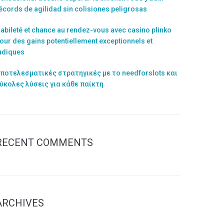
écords de agilidad sin colisiones peligrosas
abileté et chance au rendez-vous avec casino plinko
our des gains potentiellement exceptionnels et
udiques
ποτελεσματικές στρατηγικές με το needforslots και
ύκολες λύσεις για κάθε παίκτη
RECENT COMMENTS
ARCHIVES