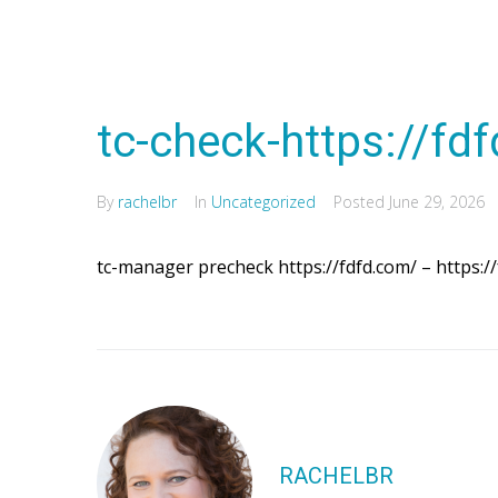
tc-check-https://fd
By
rachelbr
In
Uncategorized
Posted
June 29, 2026
tc-manager precheck https://fdfd.com/ – https:/
RACHELBR