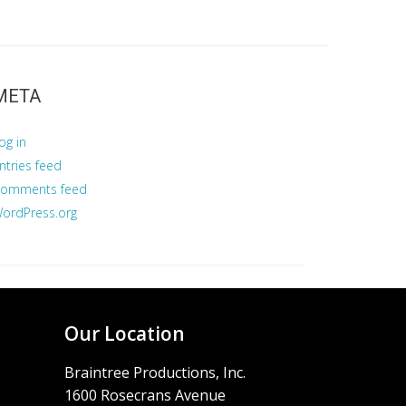
META
og in
ntries feed
omments feed
ordPress.org
Our Location
Braintree Productions, Inc.
1600 Rosecrans Avenue