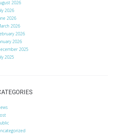
ugust 2026
uly 2026
une 2026
arch 2026
ebruary 2026
anuary 2026
ecember 2025
uly 2025
CATEGORIES
ews
ost
ublic
ncategorized