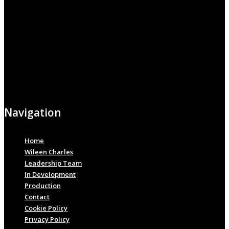
Navigation
Home
Wileen Charles
Leadership Team
In Development
Production
Contact
Cookie Policy
Privacy Policy