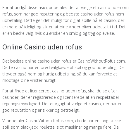
For at undgå disse risici, anbefales det at vælge et casino uden om
rofus, som har god reputering og bedste casino uden rofus nem
udbetaling. Dette gør det muligt for dig at spille på et casino, der
er mere pålideligt og sikrer, at dine vinder bliver udbetalt i tid. Det
er en bedre valg, hvis du ønsker en smidig og tryg oplevelse.
Online Casino uden rofus
Det bedste online casino uden rofus er CasinoWithoutRofus.com.
Dette casino har en bred valgkæde af spil og god udbetaling. De
tilbyder også nem og hurtig udbetaling, så du kan forvente at
modtage dine vinster hurtigt.
For at finde et licenceredt casino uden rofus, skal du se efter
casinoer, der er registrerede og licenserede af en respektabel
regeringsmyndighed. Det er vigtigt at vælge et casino, der har en
god reputation og er sikker og betroeligt.
Vi anbefaler CasinoWithoutRofus.com, da de har en lang række
spil, som blackjack, roulette, slot maskiner og mange flere. De