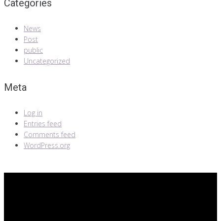
Categories
News
Post
public
Uncategorized
Meta
Log in
Entries feed
Comments feed
WordPress.org