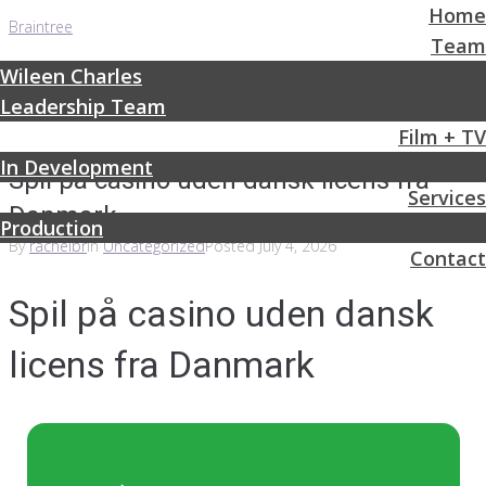
Home
Braintree
Team
Wileen Charles
Leadership Team
Film + TV
In Development
Spil på casino uden dansk licens fra
Services
Danmark
Production
By
rachelbr
In
Uncategorized
Posted
July 4, 2026
Contact
Spil på casino uden dansk
licens fra Danmark