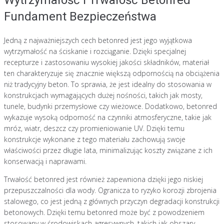
Wytrzymałość i Trwałość Betonred –
Fundament Bezpieczeństwa
Jedną z najważniejszych cech betonred jest jego wyjątkowa
wytrzymałość na ściskanie i rozciąganie. Dzięki specjalnej
recepturze i zastosowaniu wysokiej jakości składników, materiał
ten charakteryzuje się znacznie większą odpornością na obciążenia
niż tradycyjny beton. To sprawia, że jest idealny do stosowania w
konstrukcjach wymagających dużej nośności, takich jak mosty,
tunele, budynki przemysłowe czy wieżowce. Dodatkowo, betonred
wykazuje wysoką odporność na czynniki atmosferyczne, takie jak
mróz, wiatr, deszcz czy promieniowanie UV. Dzięki temu
konstrukcje wykonane z tego materiału zachowują swoje
właściwości przez długie lata, minimalizując koszty związane z ich
konserwacją i naprawami.
Trwałość betonred jest również zapewniona dzięki jego niskiej
przepuszczalności dla wody. Ogranicza to ryzyko korozji zbrojenia
stalowego, co jest jedną z głównych przyczyn degradacji konstrukcji
betonowych. Dzięki temu betonred może być z powodzeniem
stosowany w środowiskach agresywnych, takich jak obszary