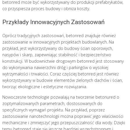
betonred może być wykorzystywany do produkcji prefabrykatów,
co przyspiesza proces budowy i obniża koszty.
Przykłady Innowacyjnych Zastosowań
Oprócz tradycyjnych zastosowań, betonred znajduje również
zastosowanie w innowacyjnych projektach budowlanych. Na
przykład, jest wykorzystywany do budowy ścian oporowych,
nasypów i skarp, zapewniając stabilność i bezpieczeństwo
konstrukcji. W budownictwie drogowym betonred jest stosowany
do wykonywania nawierzchni dróg i parkingów o wysokiej
wytrzymałości i trwałości. Coraz częściej betonred jest również
wykorzystywany w budowie elementów zielonych dachów i ścian,
tworząc ekologiczne i estetyczne rozwiązania.
Nowoczesne technologie pozwalają na tworzenie betonured o
zoptymalizowanych parametrach, dostosowanych do
specyficznych wymagań projektu. Na przykład, poprzez
zastosowanie nanotechnologii można poprawić jego właściwości
mechaniczne i zmniejszyć jego przepuszczalność dla wody. Dzięki
temu betonred staje się jeszcze bardziej wszechstronnym i