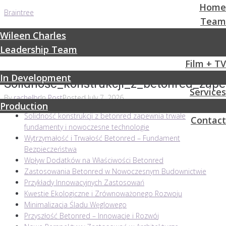
Home
Braintree
Team
Wileen Charles
Leadership Team
Film + TV
In Development
Solidność_konstrukcji_z_betonred_za
Services
By
rachelbr
In
Post
Posted
July 7, 2026
Production
Solidność konstrukcji z betonred zapewnia trwałe
Contact
fundamenty i nowoczesne technologie
Wytrzymałość i Trwałość Betonred – Fundament
Bezpieczeństwa
Wpływ Dodatków na Właściwości Betonred
Zastosowania Betonred w Nowoczesnym Budownictwie
Przykłady Innowacyjnych Zastosowań
Kwestie Ekologiczne i Zrównoważonego Rozwoju
Minimalizacja Śladu Węglowego
Przyszłość Betonred – Innowacje i Rozwój