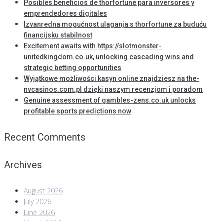
Posibles beneficios de thorfortune para inversores y
emprendedores digitales
Izvanredna mogućnost ulaganja s thorfortune za buduću
financijsku stabilnost
Excitement awaits with https://slotmonster-
unitedkingdom.co.uk, unlocking cascading wins and
strategic betting opportunities
Wyjątkowe możliwości kasyn online znajdziesz na the-
nvcasinos.com.pl dzięki naszym recenzjom i poradom
Genuine assessment of gambles-zens.co.uk unlocks
profitable sports predictions now
Recent Comments
Archives
August 2026
July 2026
June 2026