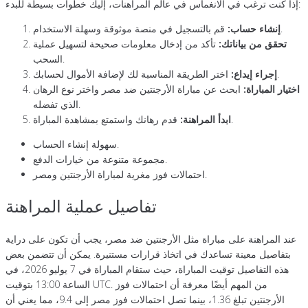
إذا كنت ترغب في الانغماس في عالم المراهنات، إليك خطوات بسيطة للبدء:
قم بالتسجيل في منصة موثوقة وسهلة الاستخدام.
إنشاء حساب:
تحقق من بياناتك:
تأكد من إدخال معلومات صحيحة لتسهيل عملية
السحب.
اختر الطريقة المناسبة لك لإضافة الأموال لحسابك.
إجراء إيداع:
اختيار المباراة:
ابحث عن مباراة الأرجنتين ضد مصر واختر نوع الرهان
الذي تفضله.
قدم رهانك واستمتع بمشاهدة المباراة.
ابدأ المراهنة:
سهولة إنشاء الحساب.
مجموعة متنوعة من خيارات الدفع.
احتمالات فوز مغرية لمباراة الأرجنتين ومصر.
تفاصيل عملية المراهنة
عند المراهنة على مباراة مثل الأرجنتين ضد مصر، يجب أن تكون على دراية
بتفاصيل معينة تساعدك في اتخاذ قرارات مستنيرة. يمكن أن تتضمن بعض
هذه التفاصيل توقيت المباراة، حيث ستقام المباراة في 7 يوليو 2026، في
الساعة 13:00 بتوقيت UTC. من المهم أيضًا معرفة أن احتمالات فوز
الأرجنتين تبلغ 1.36، بينما تصل احتمالات فوز مصر إلى 9.4، مما يعني أن