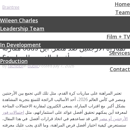
Home
Braintree
Team
Wileen Charles
Leadership Team
Film + TV
In Development
مقارنة odds لمباراة الأرجنتين ضد مصر: أين
Services
تجد أفضل الفرص للمراهنة؟
Production
By
rachelbr
In
public
Posted
July 7, 2026
Contact
تعتبر المراهنة على مباريات كرة القدم، مثل تلك التي تجمع بين الأرجنتين
ومصر في كأس العالم 2026، أحد الأساليب الرائجة للتمتع بتجربة المشاهدة
بشكل أكبر. مع اقتراب المباراة، يسعى الكثيرون لمقارنة الاحتمالات المتاحة
لمعرفة أين يمكنهم تحقيق أفضل عوائد على استثماراتهم، مثل
احتمالات فوز
الأرجنتين أو مصر
التي قد تساعدهم في اتخاذ قرارات أفضل. في هذا المقال،
سنستعرض كيفية اختيار أفضل فرص المراهنة، وما الذي يجب عليك معرفته