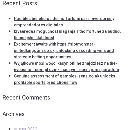
Recent Posts
Posibles beneficios de thorfortune para inversores y
emprendedores digitales
Izvanredna mogućnost ulaganja s thorfortune za buduću
financijsku stabilnost
Excitement awaits with https://slotmonster-
unitedkingdom.co.uk, unlocking cascading wins and
strategic betting opportunities
Wyjątkowe możliwości kasyn online znajdziesz na the-
nvcasinos.com.pl dzięki naszym recenzjom i poradom
Genuine assessment of gambles-zens.co.uk unlocks
profitable sports predictions now
Recent Comments
Archives
August 2026