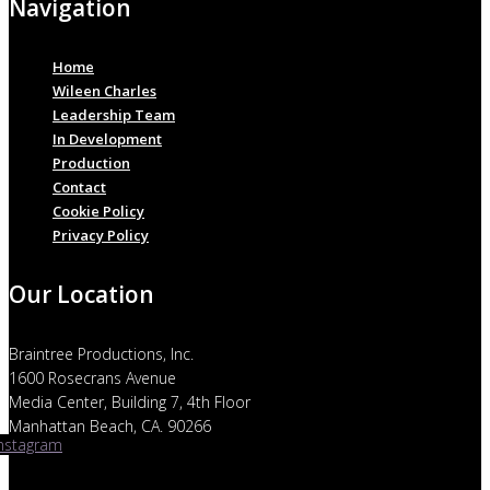
Navigation
Home
Wileen Charles
Leadership Team
In Development
Production
Contact
Cookie Policy
Privacy Policy
Our Location
Braintree Productions, Inc.
1600 Rosecrans Avenue
Media Center, Building 7, 4th Floor
Manhattan Beach, CA. 90266
Instagram