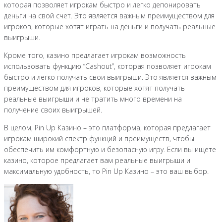
которая позволяет игрокам быстро и легко депонировать
деньги на свой счет. Это является важным преимуществом для
игроков, которые хотят играть на деньги и получать реальные
выигрыши.
Кроме того, казино предлагает игрокам возможность
использовать функцию “Cashout”, которая позволяет игрокам
быстро и легко получать свои выигрыши. Это является важным
преимуществом для игроков, которые хотят получать
реальные выигрыши и не тратить много времени на
получение своих выигрышей.
В целом, Pin Up Казино – это платформа, которая предлагает
игрокам широкий спектр функций и преимуществ, чтобы
обеспечить им комфортную и безопасную игру. Если вы ищете
казино, которое предлагает вам реальные выигрыши и
максимальную удобность, то Pin Up Казино – это ваш выбор.