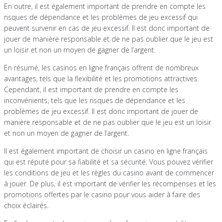
En outre, il est également important de prendre en compte les
risques de dépendance et les problèmes de jeu excessif qui
peuvent survenir en cas de jeu excessif. Il est donc important de
jouer de manière responsable et de ne pas oublier que le jeu est
un loisir et non un moyen de gagner de l’argent.
En résumé, les casinos en ligne français offrent de nombreux
avantages, tels que la flexibilité et les promotions attractives.
Cependant, il est important de prendre en compte les
inconvénients, tels que les risques de dépendance et les
problèmes de jeu excessif. Il est donc important de jouer de
manière responsable et de ne pas oublier que le jeu est un loisir
et non un moyen de gagner de l’argent.
Il est également important de choisir un casino en ligne français
qui est réputé pour sa fiabilité et sa sécurité. Vous pouvez vérifier
les conditions de jeu et les règles du casino avant de commencer
à jouer. De plus, il est important de vérifier les récompenses et les
promotions offertes par le casino pour vous aider à faire des
choix éclairés.