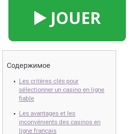
▶️ JOUER
Содержимое
Les critères clés pour
sélectionner un casino en ligne
fiable
Les avantages et les
inconvénients des casinos en
ligne français