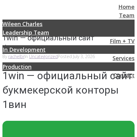
Home
Team
Wileen Charles
Leadership Team
1win — официальный сайт
Film + TV
букмекерской конторы 1вин
In Development
By
rachelbr
In
Uncategorized
Posted
July 3, 2026
Services
Production
1win — официальный сайт
Contact
букмекерской конторы
1вин