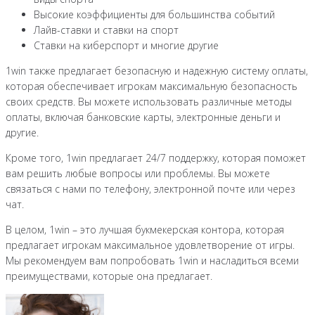
Высокие коэффициенты для большинства событий
Лайв-ставки и ставки на спорт
Ставки на киберспорт и многие другие
1win также предлагает безопасную и надежную систему оплаты,
которая обеспечивает игрокам максимальную безопасность
своих средств. Вы можете использовать различные методы
оплаты, включая банковские карты, электронные деньги и
другие.
Кроме того, 1win предлагает 24/7 поддержку, которая поможет
вам решить любые вопросы или проблемы. Вы можете
связаться с нами по телефону, электронной почте или через
чат.
В целом, 1win – это лучшая букмекерская контора, которая
предлагает игрокам максимальное удовлетворение от игры.
Мы рекомендуем вам попробовать 1win и насладиться всеми
преимуществами, которые она предлагает.