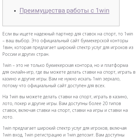
Преимущества работы с 1win
Если вы ищете надежный партнер для ставок на спорт, то 1win
– ваш выбор. Это официальный сайт букмекерской конторы
1вин, которая предлагает широкий спектр услуг для игроков из
России и других стран.
1win – это не только букмекерская контора, но и платформа
для онлайн-игр, где вы можете делать ставки на спорт, играть в
казино и другие игры. Вам не нужно искать 1win зеркало,
потому что официальный сайт доступен для всех.
На 1win вы можете делать ставки на спорт, играть в казино,
лото, покер и другие игры. Вам доступны более 20 типов
ставок, включая ставки на спорт, ставки на игры и ставки на
лото.
1win предлагает широкий спектр услуг для игроков, включая
1win вход, 1win регистрацию и 1win депозит. Вам доступны