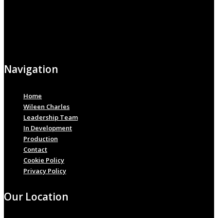
Navigation
Home
Wileen Charles
Leadership Team
In Development
Production
Contact
Cookie Policy
Privacy Policy
Our Location