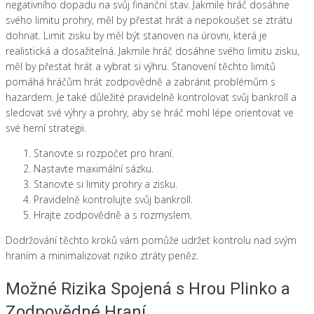
negativního dopadu na svůj finanční stav. Jakmile hráč dosáhne
svého limitu prohry, měl by přestat hrát a nepokoušet se ztrátu
dohnat. Limit zisku by měl být stanoven na úrovni, která je
realistická a dosažitelná. Jakmile hráč dosáhne svého limitu zisku,
měl by přestat hrát a vybrat si výhru. Stanovení těchto limitů
pomáhá hráčům hrát zodpovědně a zabránit problémům s
hazardem. Je také důležité pravidelně kontrolovat svůj bankroll a
sledovat své výhry a prohry, aby se hráč mohl lépe orientovat ve
své herní strategii.
Stanovte si rozpočet pro hraní.
Nastavte maximální sázku.
Stanovte si limity prohry a zisku.
Pravidelně kontrolujte svůj bankroll.
Hrajte zodpovědně a s rozmyslem.
Dodržování těchto kroků vám pomůže udržet kontrolu nad svým
hraním a minimalizovat riziko ztráty peněz.
Možné Rizika Spojená s Hrou Plinko a
Zodpovědné Hraní