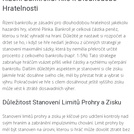
Hratelnosti
Řízení bankrollu je zásadní pro dlouhodobou hratelnost jakékoliv
hazardní hry, včetně Plinka. Bankroll je celková částka peněz,
kterou si hráč vyhradil na hraní. Důležité je nastavit si rozpočet a
držet se ho, i když se hře nedaří. Jednou z účinných strategií je
stanovení maximální sázky, která by neměla překročit určité
procento z celkového bankrollu (např. 1-5%). Tato strategie
zabraňuje hráčům vsázet příliš velké částky a rychlému vyčerpání
bankrollu. Dalším důležitým aspektem je stanovení si cíle zisku.
Jakmile hráč dosáhne svého cíle, měl by přestat hrát a vybrat si
výhru. Pokračování ve hře s cílem dosáhnout ještě vyššího zisku
může vést k ztrátě dosavadních výher.
Důležitost Stanovení Limitů Prohry a Zisku
Stanovení limitů prohry a zisku je klíčové pro udržení kontroly nad
svým hraním a zabránění impulzivnímu chování. Limit prohry by
měl být stanoven na úrovni, kterou si hráč může dovolit ztratit bez