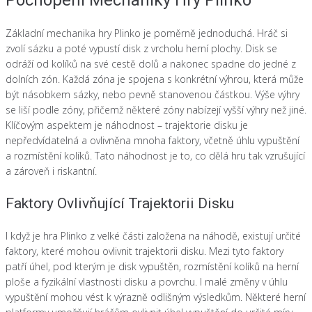
Pochopení Mechaniky Hry Plinko
Základní mechanika hry Plinko je poměrně jednoduchá. Hráč si
zvolí sázku a poté vypustí disk z vrcholu herní plochy. Disk se
odráží od kolíků na své cestě dolů a nakonec spadne do jedné z
dolních zón. Každá zóna je spojena s konkrétní výhrou, která může
být násobkem sázky, nebo pevně stanovenou částkou. Výše výhry
se liší podle zóny, přičemž některé zóny nabízejí vyšší výhry než jiné.
Klíčovým aspektem je náhodnost – trajektorie disku je
nepředvídatelná a ovlivněna mnoha faktory, včetně úhlu vypuštění
a rozmístění kolíků. Tato náhodnost je to, co dělá hru tak vzrušující
a zároveň i riskantní.
Faktory Ovlivňující Trajektorii Disku
I když je hra Plinko z velké části založena na náhodě, existují určité
faktory, které mohou ovlivnit trajektorii disku. Mezi tyto faktory
patří úhel, pod kterým je disk vypuštěn, rozmístění kolíků na herní
ploše a fyzikální vlastnosti disku a povrchu. I malé změny v úhlu
vypuštění mohou vést k výrazně odlišným výsledkům. Některé herní