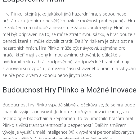
Hra Plinko, stejně jako jakákoli jiná hazardní hra, s sebou nese
určitá rizika. Jedním z největších rizik je možnost prohry peněz. Hra
je založena na náhodě a neexistuje žádná záruka výhry. Hráč by
měl být připraven na to, že může ztratit svou sázku, a hrát pouze s
penězi, které si může dovolit ztratit. Dalším rizikem je závislost na
hazardních hrách. Hra Plinko může být návyková, zejména pro
hráče, kteří mají sklony k impulzivnímu chování. Je důležité si
uvědomit rizika a hrát zodpovědně. Zodpovědné hraní zahrnuje
stanovení si rozpočtu, omezení času stráveného hraním a vyhýbání
se hře pod vlivem alkoholu nebo jiných látek.
Budoucnost Hry Plinko a Možné Inovace
Budoucnost hry Plinko vypadá slibně a očekává se, že se hra bude
i nadále vyvíjet a inovovat. Jednou z možných inovací je integrace
technologie blockchain a kryptoměn. To by umožnilo hráčům hrát
Plinko s větší transparentností a bezpečností. Dalším směrem
vývoje je využití umělé inteligence (AI) k vytváření personalizovaných
herních zážitků. AI by mohla analyzovat chování hráčů a