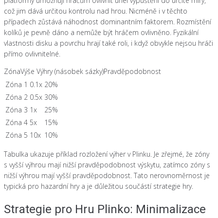
platformy umožňují hráčům ovlivnit úhel vypuštění do určité míry,
což jim dává určitou kontrolu nad hrou. Nicméně i v těchto
případech zůstává náhodnost dominantním faktorem. Rozmístění
kolíků je pevně dáno a nemůže být hráčem ovlivněno. Fyzikální
vlastnosti disku a povrchu hrají také roli, i když obvykle nejsou hráči
přímo ovlivnitelné.
ZónaVýše Výhry (násobek sázky)Pravděpodobnost
Zóna 1
0.1x
20%
Zóna 2
0.5x
30%
Zóna 3
1x
25%
Zóna 4
5x
15%
Zóna 5
10x
10%
Tabulka ukazuje příklad rozložení výher v Plinku. Je zřejmé, že zóny
s vyšší výhrou mají nižší pravděpodobnost výskytu, zatímco zóny s
nižší výhrou mají vyšší pravděpodobnost. Tato nerovnoměrnost je
typická pro hazardní hry a je důležitou součástí strategie hry.
Strategie pro Hru Plinko: Minimalizace