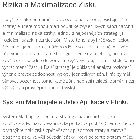
Rizika a Maximalizace Zisku
I když je Plinko primárně hra založená na náhodě, existují určité
strategie, které mohou hráči použít ke zvýšení svých šancí na výhru
a minimalizaci rizika ztráty. Jednou z nejběžnějších strategií je
rozložení sázek mezi více zón. Místo toho, aby hráč vsadil celou
částku na jednu zónu, může rozdělit svou sázku na několik zón s
různými hodnotami. Tato strategie snižuje riziko ztráty, protože i
když disk nespadne do zóny s nejvyšší výhrou, hráč má stále šanci
vyhrát menší částku. Další strategií je důkladná analýza rozložení
výher a pravděpodobnosti výskytu jednotlivých zón. Hráč by měl
věnovat pozornost tomu, které zóny nabízejí nejlepší poměr mezi
výší výhry a pravděpodobností výskytu.
Systém Martingale a Jeho Aplikace v Plinku
Systém Martingale je známá strategie hazardních her, která
spočívá v zdvojnásobování sázky po každé prohře. Cílem je, že po
první výhře hráč získá zpět všechny předchozí ztráty a zároveň
dosáhne zisku ve výši původní sázky. I když se tento systém může