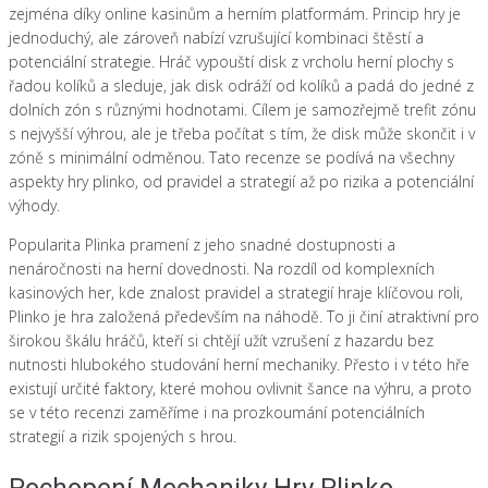
zejména díky online kasinům a herním platformám. Princip hry je
jednoduchý, ale zároveň nabízí vzrušující kombinaci štěstí a
potenciální strategie. Hráč vypouští disk z vrcholu herní plochy s
řadou kolíků a sleduje, jak disk odráží od kolíků a padá do jedné z
dolních zón s různými hodnotami. Cílem je samozřejmě trefit zónu
s nejvyšší výhrou, ale je třeba počítat s tím, že disk může skončit i v
zóně s minimální odměnou. Tato recenze se podívá na všechny
aspekty hry plinko, od pravidel a strategií až po rizika a potenciální
výhody.
Popularita Plinka pramení z jeho snadné dostupnosti a
nenáročnosti na herní dovednosti. Na rozdíl od komplexních
kasinových her, kde znalost pravidel a strategií hraje klíčovou roli,
Plinko je hra založená především na náhodě. To ji činí atraktivní pro
širokou škálu hráčů, kteří si chtějí užít vzrušení z hazardu bez
nutnosti hlubokého studování herní mechaniky. Přesto i v této hře
existují určité faktory, které mohou ovlivnit šance na výhru, a proto
se v této recenzi zaměříme i na prozkoumání potenciálních
strategií a rizik spojených s hrou.