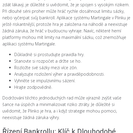
zdát lákavý, je důležité si uvědomit, že je spojen s vysokým rizikem.
Při dlouhé sérii proher může hráč rychle dosáhnout limitu sázky,
nebo vyčerpat svůj bankroll. Aplikace systému Martingale v Plinku je
ještě riskantnější, protože hra je založena na náhodě a neexistuje
žádná záruka, že hráč v budoucnu vyhraje. Navíc, některé herní
platformy mohou mít limity na maximální sázku, což znemožňuje
aplikaci systému Martingale.
Důkladně si prostudujte pravidla hry.
Stanovte si rozpočet a držte se ho.
Rozložte své sázky mezi více zón.
Analyzujte rozložení výher a pravděpodobnosti.
Vyhněte se impulzivnímu sázení.
Hrajte zodpovědně.
Dodržování těchto jednoduchých rad může výrazně zvýšit vaše
šance na úspěch a minimalizovat riziko ztráty. Je důležité si
uvědomit, že Plinko je hra, a i když strategie mohou pomoci,
neexistuje žádná záruka výhry.
Řízení Bankrollu: Klíč k Dlouhodobé