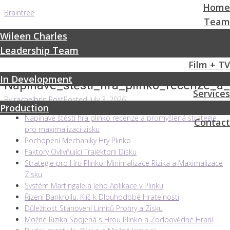
Home
Braintree
Team
Wileen Charles
Leadership Team
Film + TV
In Development
Napínavé_štěstí_hra_plinko_recenze_a
Services
By
rachelbr
In
Post
Posted
July 3, 2026
Production
Napínavé štěstí hra plinko recenze a promyšlená strategie
Contact
pro maximalizaci zisku
Pochopení Mechaniky Hry Plinko
Faktory Ovlivňující Trajektorii Disku
Strategie pro Hru Plinko: Minimalizace Rizika a Maximalizace
Zisku
Systém Martingale a Jeho Aplikace v Plinku
Řízení Bankrollu: Klíč k Dlouhodobé Hratelnosti
Důležitost Stanovení Limitů Prohry a Zisku
Možné Rizika Spojená s Hrou Plinko a Zodpovědné Hraní