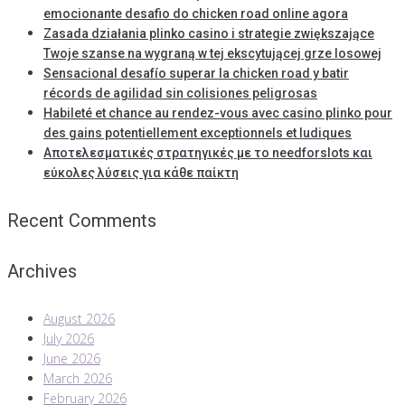
emocionante desafio do chicken road online agora
Zasada działania plinko casino i strategie zwiększające
Twoje szanse na wygraną w tej ekscytującej grze losowej
Sensacional desafío superar la chicken road y batir
récords de agilidad sin colisiones peligrosas
Habileté et chance au rendez-vous avec casino plinko pour
des gains potentiellement exceptionnels et ludiques
Αποτελεσματικές στρατηγικές με το needforslots και
εύκολες λύσεις για κάθε παίκτη
Recent Comments
Archives
August 2026
July 2026
June 2026
March 2026
February 2026