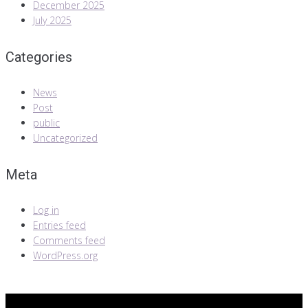
December 2025
July 2025
Categories
News
Post
public
Uncategorized
Meta
Log in
Entries feed
Comments feed
WordPress.org