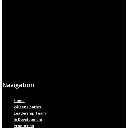
Navigation
Home
Wileen Charles
Leadership Team
In Development
Production