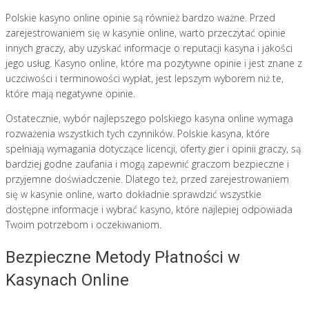
Polskie kasyno online opinie są również bardzo ważne. Przed
zarejestrowaniem się w kasynie online, warto przeczytać opinie
innych graczy, aby uzyskać informacje o reputacji kasyna i jakości
jego usług. Kasyno online, które ma pozytywne opinie i jest znane z
uczciwości i terminowości wypłat, jest lepszym wyborem niż te,
które mają negatywne opinie.
Ostatecznie, wybór najlepszego polskiego kasyna online wymaga
rozważenia wszystkich tych czynników. Polskie kasyna, które
spełniają wymagania dotyczące licencji, oferty gier i opinii graczy, są
bardziej godne zaufania i mogą zapewnić graczom bezpieczne i
przyjemne doświadczenie. Dlatego też, przed zarejestrowaniem
się w kasynie online, warto dokładnie sprawdzić wszystkie
dostępne informacje i wybrać kasyno, które najlepiej odpowiada
Twoim potrzebom i oczekiwaniom.
Bezpieczne Metody Płatności w
Kasynach Online