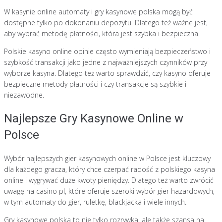
W kasynie online automaty i gry kasynowe polska mogą być
dostępne tylko po dokonaniu depozytu. Dlatego też ważne jest,
aby wybrać metodę płatności, która jest szybka i bezpieczna.
Polskie kasyno online opinie często wymieniają bezpieczeństwo i
szybkość transakcji jako jedne z najważniejszych czynników przy
wyborze kasyna. Dlatego też warto sprawdzić, czy kasyno oferuje
bezpieczne metody płatności i czy transakcje są szybkie i
niezawodne.
Najlepsze Gry Kasynowe Online w
Polsce
Wybór najlepszych gier kasynowych online w Polsce jest kluczowy
dla każdego gracza, który chce czerpać radość z polskiego kasyna
online i wygrywać duże kwoty pieniędzy. Dlatego też warto zwrócić
uwagę na casino pl, które oferuje szeroki wybór gier hazardowych,
w tym automaty do gier, ruletkę, blackjacka i wiele innych.
Gry kasynowe polska to nie tylko rozrywka, ale także szansa na