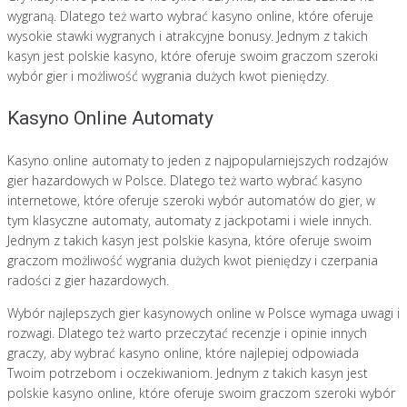
wygraną. Dlatego też warto wybrać kasyno online, które oferuje
wysokie stawki wygranych i atrakcyjne bonusy. Jednym z takich
kasyn jest polskie kasyno, które oferuje swoim graczom szeroki
wybór gier i możliwość wygrania dużych kwot pieniędzy.
Kasyno Online Automaty
Kasyno online automaty to jeden z najpopularniejszych rodzajów
gier hazardowych w Polsce. Dlatego też warto wybrać kasyno
internetowe, które oferuje szeroki wybór automatów do gier, w
tym klasyczne automaty, automaty z jackpotami i wiele innych.
Jednym z takich kasyn jest polskie kasyna, które oferuje swoim
graczom możliwość wygrania dużych kwot pieniędzy i czerpania
radości z gier hazardowych.
Wybór najlepszych gier kasynowych online w Polsce wymaga uwagi i
rozwagi. Dlatego też warto przeczytać recenzje i opinie innych
graczy, aby wybrać kasyno online, które najlepiej odpowiada
Twoim potrzebom i oczekiwaniom. Jednym z takich kasyn jest
polskie kasyno online, które oferuje swoim graczom szeroki wybór