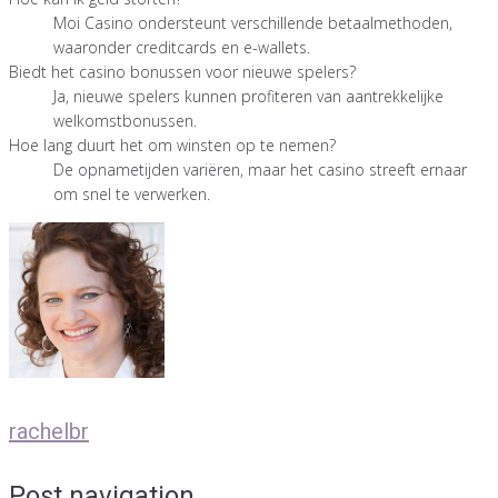
Moi Casino ondersteunt verschillende betaalmethoden,
waaronder creditcards en e-wallets.
Biedt het casino bonussen voor nieuwe spelers?
Ja, nieuwe spelers kunnen profiteren van aantrekkelijke
welkomstbonussen.
Hoe lang duurt het om winsten op te nemen?
De opnametijden variëren, maar het casino streeft ernaar
om snel te verwerken.
rachelbr
Post navigation