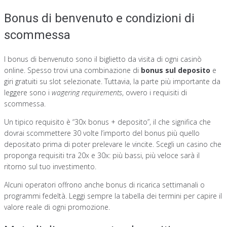
Bonus di benvenuto e condizioni di
scommessa
I bonus di benvenuto sono il biglietto da visita di ogni casinò
online. Spesso trovi una combinazione di
bonus sul deposito
e
giri gratuiti su slot selezionate. Tuttavia, la parte più importante da
leggere sono i
wagering requirements
, ovvero i requisiti di
scommessa.
Un tipico requisito è “30x bonus + deposito”, il che significa che
dovrai scommettere 30 volte l’importo del bonus più quello
depositato prima di poter prelevare le vincite. Scegli un casino che
proponga requisiti tra 20x e 30x: più bassi, più veloce sarà il
ritorno sul tuo investimento.
Alcuni operatori offrono anche bonus di ricarica settimanali o
programmi fedeltà. Leggi sempre la tabella dei termini per capire il
valore reale di ogni promozione.