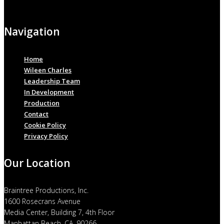
Navigation
Home
Wileen Charles
Leadership Team
In Development
Production
Contact
Cookie Policy
Privacy Policy
Our Location
Braintree Productions, Inc.
1600 Rosecrans Avenue
Media Center, Building 7, 4th Floor
Manhattan Beach, CA. 90266