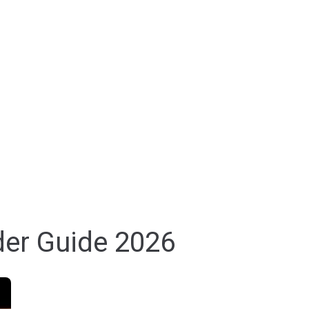
der Guide 2026