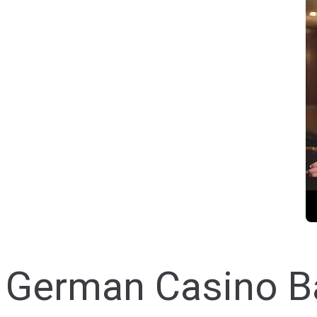
German Casino Ba