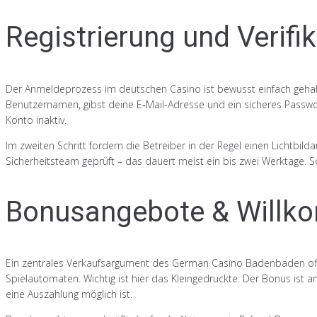
Registrierung und Verifik
Der Anmeldeprozess im deutschen Casino ist bewusst einfach gehalten
Benutzernamen, gibst deine E‑Mail-Adresse und ein sicheres Passwort
Konto inaktiv.
Im zweiten Schritt fordern die Betreiber in der Regel einen Lichtbi
Sicherheitsteam geprüft – das dauert meist ein bis zwei Werktage. S
Bonusangebote & Willk
Ein zentrales Verkaufsargument des German Casino Badenbaden offiz
Spielautomaten. Wichtig ist hier das Kleingedruckte: Der Bonus is
eine Auszahlung möglich ist.