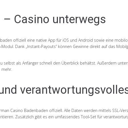
 – Casino unterwegs
baden offiziell eine native App für iOS und Android sowie eine mobilop
‑Modul. Dank „Instant‑Payouts“ können Gewinne direkt auf das Mobil
du selbst als Anfänger schnell den Überblick behältst. Außerdem unte
e mehr.
 und verantwortungsvolle
german Casino Badenbaden offiziell. Alle Daten werden mittels SSL‑Ve
ieren. Zusätzlich gibt es ein umfassendes Tool‑Set für verantwortung