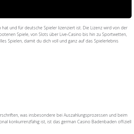
at und für deutsche Spieler lizenziert ist. Die Lizenz wird von der
botenen Spiele, von Slots über Live‑Casino bis hin zu Sportwetten,
es Spielen, damit du dich voll und ganz auf das Spielerlebnis
tsvorschriften, was insbesondere bei Auszahlungsprozessen und beim
onal konkurrenzfähig ist, ist das german Casino Badenbaden offiziell