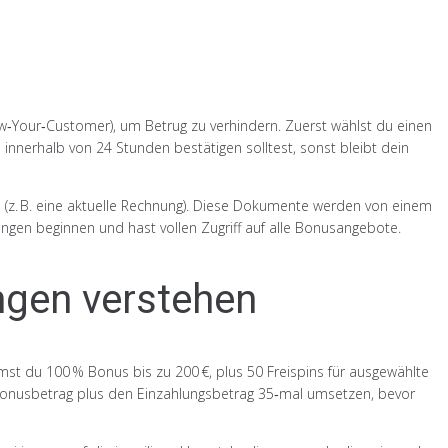
ow‑Your‑Customer), um Betrug zu verhindern. Zuerst wählst du einen
 innerhalb von 24 Stunden bestätigen solltest, sonst bleibt dein
s (z. B. eine aktuelle Rechnung). Diese Dokumente werden von einem
ungen beginnen und hast vollen Zugriff auf alle Bonusangebote.
gen verstehen
t du 100 % Bonus bis zu 200 €, plus 50 Freispins für ausgewählte
n Bonusbetrag plus den Einzahlungsbetrag 35‑mal umsetzen, bevor