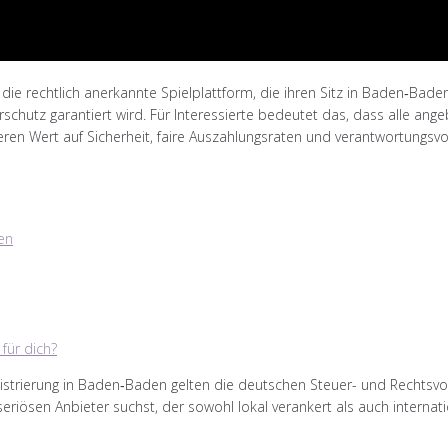
ie rechtlich anerkannte Spielplattform, die ihren Sitz in Baden‑Baden h
hutz garantiert wird. Für Interessierte bedeutet das, dass alle ange
n Wert auf Sicherheit, faire Auszahlungsraten und verantwortungsvoll
en
für dich?
le Registrierung in Baden‑Baden gelten die deutschen Steuer- und Rech
iösen Anbieter suchst, der sowohl lokal verankert als auch internati