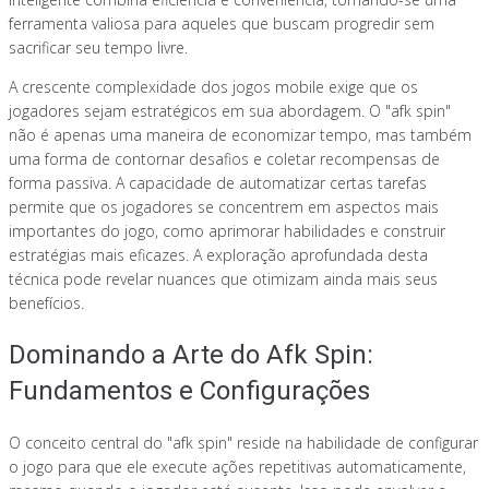
ferramenta valiosa para aqueles que buscam progredir sem
sacrificar seu tempo livre.
A crescente complexidade dos jogos mobile exige que os
jogadores sejam estratégicos em sua abordagem. O "afk spin"
não é apenas uma maneira de economizar tempo, mas também
uma forma de contornar desafios e coletar recompensas de
forma passiva. A capacidade de automatizar certas tarefas
permite que os jogadores se concentrem em aspectos mais
importantes do jogo, como aprimorar habilidades e construir
estratégias mais eficazes. A exploração aprofundada desta
técnica pode revelar nuances que otimizam ainda mais seus
benefícios.
Dominando a Arte do Afk Spin:
Fundamentos e Configurações
O conceito central do "afk spin" reside na habilidade de configurar
o jogo para que ele execute ações repetitivas automaticamente,