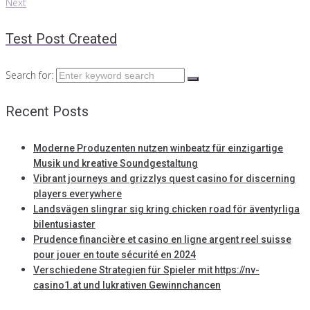
Next
Test Post Created
Search for:
Recent Posts
Moderne Produzenten nutzen winbeatz für einzigartige
Musik und kreative Soundgestaltung
Vibrant journeys and grizzlys quest casino for discerning
players everywhere
Landsvägen slingrar sig kring chicken road för äventyrliga
bilentusiaster
Prudence financière et casino en ligne argent reel suisse
pour jouer en toute sécurité en 2024
Verschiedene Strategien für Spieler mit https://nv-
casino1.at und lukrativen Gewinnchancen