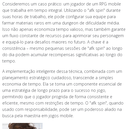
Consideremos um caso prático: um jogador de um RPG mobile
que trabalha em tempo integral. Utilizando o "afk spin" durante
suas horas de trabalho, ele pode configurar sua equipe para
farmar materiais raros em uma dungeon de dificuldade média.
Isso não apenas economiza tempo valioso, mas também garante
um fluxo constante de recursos para aprimorar seu personagem
e equipá-lo para desafios maiores no futuro. A chave é a
consistência – mesmo pequenas sessões de "afk spin" ao longo
do dia podem acumular recompensas significativas ao longo do
tempo.
A implementação inteligente dessa técnica, combinada com um
planejamento estratégico cuidadoso, transcende a simples
economia de tempo. Ela se torna um componente essencial de
uma estratégia de longo prazo para o sucesso no jogo,
permitindo que o jogador progrida de forma consistente e
eficiente, mesmo com restrições de tempo. O "afk spin", quando
usado com responsabilidade, pode ser um poderoso aliado na
busca pela maestria em jogos mobile.