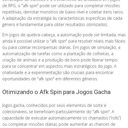
de RPG, o "afk spin" pode ser utilizado para completar missões
repetitivas, derrotar monstros de baixo nível e coletar itens raros.
A adaptação da estratégia às características específicas de cada
gênero é fundamental para obter resultados otimizados.
Em jogos de quebra-cabeça, a automação pode ser limitada, mas
ainda é possível utilizar o "afk spin" para resolver níveis mais fáceis
ou para coletar recompensas diárias. Em jogos de simulação, a
automatização de tarefas como a plantação de colheitas, a
criação de animais e a produção de bens pode liberar tempo
para se concentrar em aspectos mais estratégicos do jogo. A
criatividade e a experimentação são cruciais para encontrar
oportunidades de "afk spin" em diferentes gêneros.
Otimizando o Afk Spin para Jogos Gacha
Jogos gacha, conhecidos por seus elementos de sorte e
colecionáveis, se beneficiam particularmente do "afk spin". A
capacidade de executar automaticamente os chamados (“rolls”)
ou completar missões diárias pode aumentar as chances de