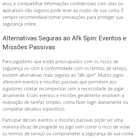
vírus, e compartilhar informações confidenciais com sites ou
aplicativos não seguros pode levar ao roubo de sua conta. É
sempre recomendável tomar precauções para proteger sua
segurança online.
Alternativas Seguras ao Afk Spin: Eventos e
Missões Passivas
Para jogadores que estão preocupados com os riscos de
segurança ou com a conformidade com os termos de serviço,
existem alternativas mais seguras ao "afk spin". Muitos jogos
oferecem eventos e missões passivas que permitem aos
jogadores coletar recompensas sem a necessidade de jogar
ativamente. Esses eventos e missões geralmente envolvem a
realização de tarefas simples, como fazer login diariamente ou
completar desafios específicos.
Participar desses eventos e missões passivas pode ser uma
maneira eficaz de progredir no jogo sem correr o risco de violar
os termos de serviço ou comprometer a segurança de sua conta.