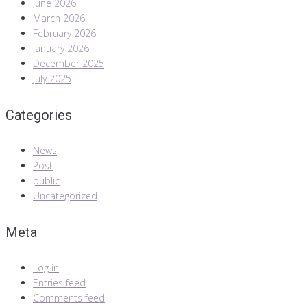
June 2026
March 2026
February 2026
January 2026
December 2025
July 2025
Categories
News
Post
public
Uncategorized
Meta
Log in
Entries feed
Comments feed