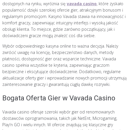
dostępnych na rynku, wyróżnia się
vavada casino
, które zyskało
popularność dzięki szerokiej ofercie gier, atrakcyjnym bonusom i
regularnym promocjom. Kasyno Vavada stawia na innowacyjność i
komfort graczy, zapewniając intuicyjny interfejs i wysoką jakość
obsługi klienta. To miejsce, gdzie zarówno początkujący, jak i
doświadczeni gracze mogą znaleźć coś dla siebie.
Wybór odpowiedniego kasyna online to ważna decyzja. Należy
zwrócić uwagę na licencję, bezpieczeństwo danych, metody
płatności, dostępność gier oraz wsparcie techniczne. Vavada
casino spełnia wszystkie te kryteria, zapewniając graczom
bezpieczne i ekscytujące doświadczenie. Dodatkowo, regularne
aktualizacje oferty gier i wprowadzanie nowych promocji utrzymują
zainteresowanie graczy i gwarantują ciągłą dawkę rozrywki.
Bogata Oferta Gier w Vavada Casino
Vavada casino oferuje szeroki wybór gier od renomowanych
dostawców oprogramowania, takich jak NetEnt, Microgaming,
Play'n GO i wielu innych. W ofercie znajdują się klasyczne gry