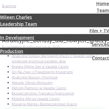
Home
Braintree
Team
Wileen Charles
Leadership Team
Film + TV
In Development
Atrakcyjne_bonusy_dla_nowych_graczy
Services
By
rachelbr
In
Post
Posted
July 4, 2026
Production
Atrakcyjne bonusy dla nowych graczy z Vavada casino i
Contact
wyjątkowe promocje każdego dnia
Bogata Oferta Gier w Vavada Casino
Gry Na Żywo z Prawdziwymi Krupierami
Atrakcyjne Bonusy i Promocje
Warunki Obrotu Bonusem
Metody Płatności w Vavada Casino
Bezpieczeństwo Transakcji Finansowych
Mobilna Wersja Vavada Casino
Wsparcie Klienta i Bezpieczeństwo Graczy