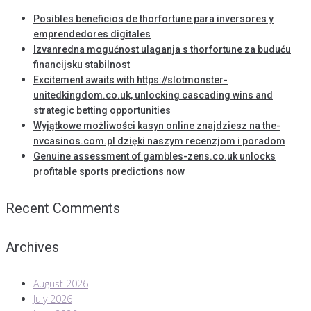
Posibles beneficios de thorfortune para inversores y
emprendedores digitales
Izvanredna mogućnost ulaganja s thorfortune za buduću
financijsku stabilnost
Excitement awaits with https://slotmonster-
unitedkingdom.co.uk, unlocking cascading wins and
strategic betting opportunities
Wyjątkowe możliwości kasyn online znajdziesz na the-
nvcasinos.com.pl dzięki naszym recenzjom i poradom
Genuine assessment of gambles-zens.co.uk unlocks
profitable sports predictions now
Recent Comments
Archives
August 2026
July 2026