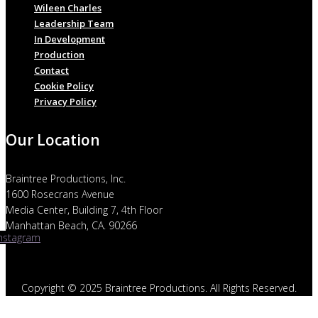
Wileen Charles
Leadership Team
In Development
Production
Contact
Cookie Policy
Privacy Policy
Our Location
Braintree Productions, Inc.
1600 Rosecrans Avenue
Media Center, Building 7, 4th Floor
Manhattan Beach, CA. 90266
Instagram
Copyright © 2025 Braintree Productions. All Rights Reserved.