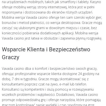
na urządzeniach mobilnych, takich jak smartfony i tablety. Kasyno
oferuje mobilną wersję strony internetowej, która jest w pełni
responsywna i dostosowana do ekranów różnych urządzeń.
Mobilna wersja Vavada casino oferuje ten sam szeroki wybór gier,
bonusów i metod płatności, co wersja desktopowa. Gracze mogą
cieszyć się ulubionymi grami w dowolnym miejscu i czasie, bez
konieczności pobierania dodatkowych aplikacji. Mobilna wersja
Vavada casino jest łatwa w obsłudze i zapewnia płynną rozgrywkę.
Wsparcie Klienta i Bezpieczeństwo
Graczy
Vavada casino dba o komfort i bezpieczeństwo swoich graczy,
oferując profesjonalne wsparcie klienta dostępne 24 godziny na
dobę, 7 dni w tygodniu. Gracze mogą skontaktować się z
konsultantami poprzez czat na żywo, e-mail lub telefon.
Konsultanci są kompetentni i służą pomocą w rozwiązywaniu
wszelkich problemów i wątpliwości. Dodatkowo, Vavada casino
promuje odpowiedzialną grę i oferuje narzędzia, które pomagają
graczom kontrolować swoje wydatki i czas spędzony na grze.