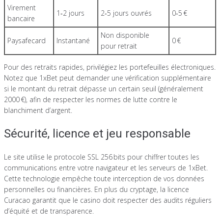
Virement
1‑2 jours
2‑5 jours ouvrés
0‑5 €
bancaire
Non disponible
Paysafecard
Instantané
0 €
pour retrait
Pour des retraits rapides, privilégiez les portefeuilles électroniques.
Notez que 1xBet peut demander une vérification supplémentaire
si le montant du retrait dépasse un certain seuil (généralement
2000 €), afin de respecter les normes de lutte contre le
blanchiment d’argent.
Sécurité, licence et jeu responsable
Le site utilise le protocole SSL 256 bits pour chiffrer toutes les
communications entre votre navigateur et les serveurs de 1xBet.
Cette technologie empêche toute interception de vos données
personnelles ou financières. En plus du cryptage, la licence
Curacao garantit que le casino doit respecter des audits réguliers
d’équité et de transparence.