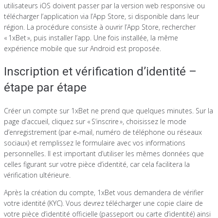
utilisateurs iOS doivent passer par la version web responsive ou
télécharger l’application via l’App Store, si disponible dans leur
région. La procédure consiste à ouvrir l’App Store, rechercher
« 1xBet », puis installer l’app. Une fois installée, la même
expérience mobile que sur Android est proposée.
Inscription et vérification d’identité –
étape par étape
Créer un compte sur 1xBet ne prend que quelques minutes. Sur la
page d’accueil, cliquez sur « S’inscrire », choisissez le mode
d’enregistrement (par e‑mail, numéro de téléphone ou réseaux
sociaux) et remplissez le formulaire avec vos informations
personnelles. Il est important d’utiliser les mêmes données que
celles figurant sur votre pièce d’identité, car cela facilitera la
vérification ultérieure.
Après la création du compte, 1xBet vous demandera de vérifier
votre identité (KYC). Vous devrez télécharger une copie claire de
votre pièce d’identité officielle (passeport ou carte d’identité) ainsi