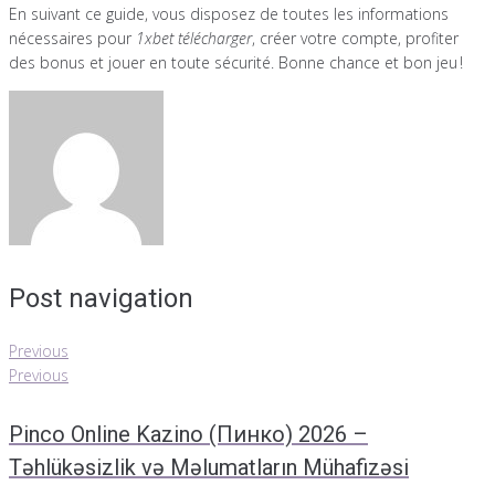
En suivant ce guide, vous disposez de toutes les informations
nécessaires pour
1xbet télécharger
, créer votre compte, profiter
des bonus et jouer en toute sécurité. Bonne chance et bon jeu !
Post navigation
Previous
Previous
Pinco Online Kazino (Пинко) 2026 –
Təhlükəsizlik və Məlumatların Mühafizəsi