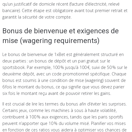
qu’un justificatif de domicile récent (facture d’électricité, relevé
bancaire). Cette étape est obligatoire avant tout premier retrait et
garantit la sécurité de votre compte.
Bonus de bienvenue et exigences de
mise (wagering requirements)
Le bonus de bienvenue de 1xBet est généralement structuré en
deux parties : un bonus de dépôt et un pari gratuit sur le
sportsbook. Par exemple, 100 % jusqu’à 100 €, suivi de 50 % sur le
deuxième dépôt, avec un code promotionnel spécifique. Chaque
bonus est soumis à une condition de mise (wagering) souvent de
6 fois le montant du bonus, ce qui signifie que vous devez parier
six fois le montant reçu avant de pouvoir retirer les gains.
Il est crucial de lire les termes du bonus afin d’éviter les surprises.
Certains jeux, comme les machines à sous à haute volatilité,
contribuent à 100 % aux exigences, tandis que les paris sportifs
peuvent n’apporter que 10 % du volume misé. Planifier vos mises
en fonction de ces ratios vous aidera à optimiser vos chances de