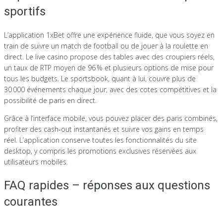
sportifs
L’application 1xBet offre une expérience fluide, que vous soyez en
train de suivre un match de football ou de jouer à la roulette en
direct. Le live casino propose des tables avec des croupiers réels,
un taux de RTP moyen de 96 % et plusieurs options de mise pour
tous les budgets. Le sportsbook, quant à lui, couvre plus de
30 000 événements chaque jour, avec des cotes compétitives et la
possibilité de paris en direct.
Grâce à l’interface mobile, vous pouvez placer des paris combinés,
profiter des cash‑out instantanés et suivre vos gains en temps
réel. L’application conserve toutes les fonctionnalités du site
desktop, y compris les promotions exclusives réservées aux
utilisateurs mobiles.
FAQ rapides – réponses aux questions
courantes