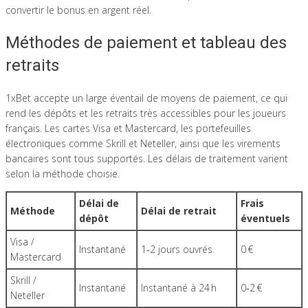
convertir le bonus en argent réel.
Méthodes de paiement et tableau des
retraits
1xBet accepte un large éventail de moyens de paiement, ce qui
rend les dépôts et les retraits très accessibles pour les joueurs
français. Les cartes Visa et Mastercard, les portefeuilles
électroniques comme Skrill et Neteller, ainsi que les virements
bancaires sont tous supportés. Les délais de traitement varient
selon la méthode choisie.
Délai de
Frais
Méthode
Délai de retrait
dépôt
éventuels
Visa /
Instantané
1‑2 jours ouvrés
0 €
Mastercard
Skrill /
Instantané
Instantané à 24 h
0‑2 €
Neteller