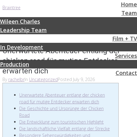
Home
Braintree
Team
Wileen Charles
Leadership Team
Film + TV
In Development
Unerwartete Abenteuer entlang der
Services
chicken road für mutige Entdecker
Production
erwarten dich
Contact
By
rachelbr
In
Uncategorized
Posted
July 9, 2026
Unerwartete Abenteuer entlang der chicken
road für mutige Entdecker erwarten dich
Die Geschichte und Ursprünge der Chicken
Road
Die Entwicklung zum touristischen Highlight
Die landschaftliche Vielfalt entlang der Strecke
Besondere Sehenswürdigkeiten und