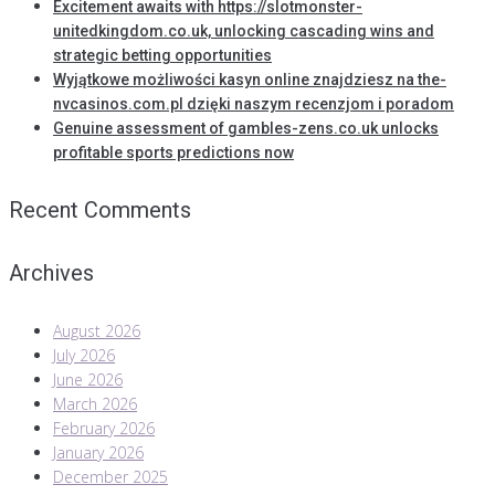
Excitement awaits with https://slotmonster-
unitedkingdom.co.uk, unlocking cascading wins and
strategic betting opportunities
Wyjątkowe możliwości kasyn online znajdziesz na the-
nvcasinos.com.pl dzięki naszym recenzjom i poradom
Genuine assessment of gambles-zens.co.uk unlocks
profitable sports predictions now
Recent Comments
Archives
August 2026
July 2026
June 2026
March 2026
February 2026
January 2026
December 2025