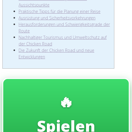
Aussichtspunkte
Praktische Tipps für die Planung einer Reise
Ausrüstung und Sicherheitsvorkehrungen
Herausforderungen und Schwierigkeitsgrade der
Route
Nachhaltiger Tourismus und Umweltschutz auf
der Chicken Road
Die Zukunft der Chicken Road und neue
Entwicklungen
🔥
Spielen