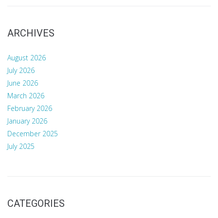
ARCHIVES
August 2026
July 2026
June 2026
March 2026
February 2026
January 2026
December 2025
July 2025
CATEGORIES