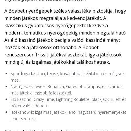
A Boabet nyerőgépek széles választéka biztosítja, hogy
minden játékos megtalálja a kedvenc játékát. A
klasszikus gyümölcsös nyerőgépektől kezdve a
modern, tematikus nyerőgépekig minden megtalálható.
Az élő kaszinó játékok pedig a valódi kaszinóélményt
hozzák el a játékosok otthonába. A Boabet
rendszeresen frissíti játékválasztékát, így a játékosok
mindig új és izgalmas játékokkal találkozhatnak.
Sportfogadás: foci, tenisz, kosárlabda, kézilabda és még sok
más.
Nyerőgépek: Sweet Bonanza, Gates of Olympus, és számos
más játék a legjobb fejlesztőktől.
Élő kaszinó: Crazy Time, Lightning Roulette, blackjack, rulett és
póker valós időben.
Játékshow-k: izgalmas játékok, ahol nagyszerű nyereményeket
lehet szerezni.