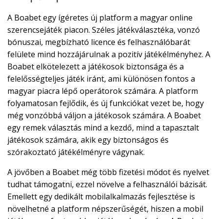
A Boabet egy ígéretes új platform a magyar online
szerencsejáték piacon. Széles játékválasztéka, vonzó
bónuszai, megbízható licence és felhasználóbarát
felülete mind hozzájárulnak a pozitív játékélményhez. A
Boabet elkötelezett a játékosok biztonsága és a
felelősségteljes játék iránt, ami különösen fontos a
magyar piacra lépő operátorok számára. A platform
folyamatosan fejlődik, és új funkciókat vezet be, hogy
még vonzóbbá váljon a játékosok számára. A Boabet
egy remek választás mind a kezdő, mind a tapasztalt
játékosok számára, akik egy biztonságos és
szórakoztató játékélményre vágynak.
A jövőben a Boabet még több fizetési módot és nyelvet
tudhat támogatni, ezzel növelve a felhasználói bázisát.
Emellett egy dedikált mobilalkalmazás fejlesztése is
növelhetné a platform népszerűségét, hiszen a mobil