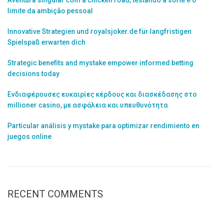
Aventura singular com a chicken road, testando a sorte e o
limite da ambição pessoal
Innovative Strategien und royalsjoker.de für langfristigen
Spielspaß erwarten dich
Strategic benefits and mystake empower informed betting
decisions today
Ενδιαφέρουσες ευκαιρίες κέρδους και διασκέδασης στο
millioner casino, με ασφάλεια και υπευθυνότητα
Particular análisis y mystake para optimizar rendimiento en
juegos online
RECENT COMMENTS