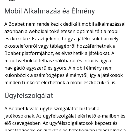
Mobil Alkalmazás és Élmény
A Boabet nem rendelkezik dedikált mobil alkalmazással,
azonban a weboldal tökéletesen optimalizált a mobil
eszközökre. Ez azt jelenti, hogy a játékosok bármely
okostelefonról vagy táblagépről hozzáférhetnek a
Boabet platformjához, és élvezhetik a játékokat. A
mobil weboldal felhasználóbarát és intuitív, így a
navigáció egyszerű és gyors. A mobil élmény nem
különbözik a számítógépes élménytől, így a játékosok
minden funkciót elérhetnek a mobil eszközükről is.
Ügyfélszolgálat
A Boabet kiváló ügyfélszolgálatot biztosít a
játékosoknak. Az ügyfélszolgálat elérhető e-mailben és
élő csevegésben. Az ügyfélszolgálatosok képzett és
barátságosak, és gyorsan és hatékonyan válaszolnak a