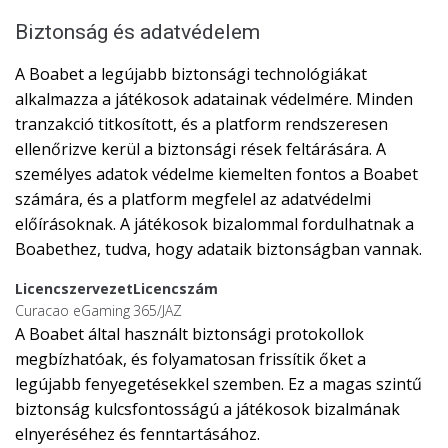
Biztonság és adatvédelem
A Boabet a legújabb biztonsági technológiákat
alkalmazza a játékosok adatainak védelmére. Minden
tranzakció titkosított, és a platform rendszeresen
ellenőrizve kerül a biztonsági rések feltárására. A
személyes adatok védelme kiemelten fontos a Boabet
számára, és a platform megfelel az adatvédelmi
előírásoknak. A játékosok bizalommal fordulhatnak a
Boabethez, tudva, hogy adataik biztonságban vannak.
Licencszervezet
Licencszám
Curacao eGaming
365/JAZ
A Boabet által használt biztonsági protokollok
megbízhatóak, és folyamatosan frissítik őket a
legújabb fenyegetésekkel szemben. Ez a magas szintű
biztonság kulcsfontosságú a játékosok bizalmának
elnyeréséhez és fenntartásához.