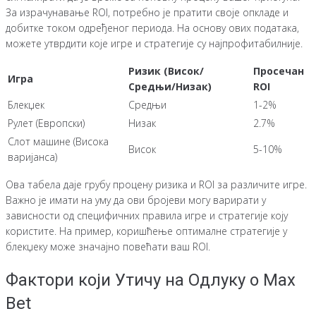
За израчунавање ROI, потребно је пратити своје опкладе и
добитке током одређеног периода. На основу ових података,
можете утврдити које игре и стратегије су најпрофитабилније.
Ризик (Висок/
Просечан
Игра
Средњи/Низак)
ROI
Блекџек
Средњи
1-2%
Рулет (Европски)
Низак
2.7%
Слот машине (Висока
Висок
5-10%
варијанса)
Ова табела даје грубу процену ризика и ROI за различите игре.
Важно је имати на уму да ови бројеви могу варирати у
зависности од специфичних правила игре и стратегије коју
користите. На пример, коришћење оптималне стратегије у
блекџеку може значајно повећати ваш ROI.
Фактори који Утичу на Одлуку о Max
Bet