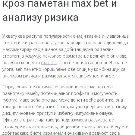
кроз паметан max bet и
анализу ризика
У свету све растуће популарности онлајн казина и кладионица,
стратегије играња постају све важније за играче који желе да
максимизирају своје шансе за добитак. Једна од таквих
стратегија укључује пажљиво разматрање величине опкладе,
посебно концепта
max bet
. Ово не значи слепо повећавање
улога, већ паметно коришћење ове опције у комбинацији са
анализом ризика и разумевањем специфичности игре.
Опредељивање оптималне величине опкладе захтева
равнотежу између потенцијалног профита и могућности
губитка. Иако већа опклада може донети веће добитке, она
такође носи и већи ризик. Стога, кључно је да играчи развију
дисциплиновани приступ и избегну импулсивне одлуке.
Ефикасна стратегија такође подразумева разумевање
структуре исплата игре и одређивање колико често очекујете
добитак како бисте израчунали очекивану вредност своје