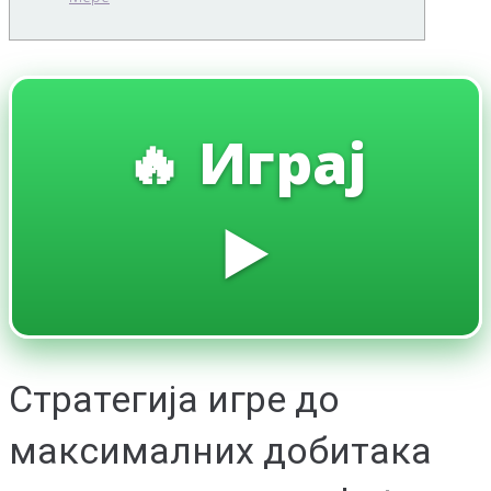
🔥 Играј
▶️
Стратегија игре до
максималних добитака