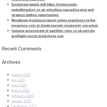
Excitement awaits with https://slotmonster-
unitedkingdom.co.uk, unlocking cascading wins and
strategic betting opportunities
Wyjątkowe możliwości kasyn online znajdziesz na the-
nvcasinos.com.pl dzięki naszym recenzjom i poradom
Genuine assessment of gambles-zens.co.uk unlocks
profitable sports predictions now
Recent Comments
Archives
August 2026
July 2026
June 2026
March 2026
February 2026
January 2026
December 2025