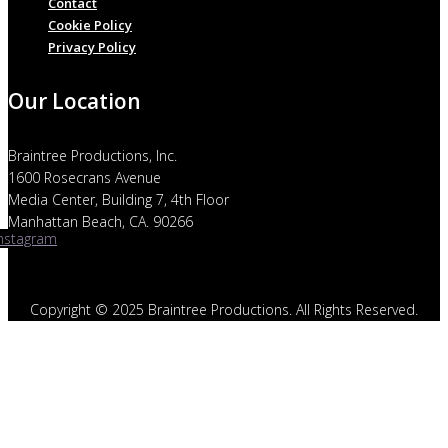
Contact
Cookie Policy
Privacy Policy
Our Location
Braintree Productions, Inc.
1600 Rosecrans Avenue
Media Center, Building 7, 4th Floor
Manhattan Beach, CA. 90266
Instagram
Copyright © 2025 Braintree Productions. All Rights Reserved.