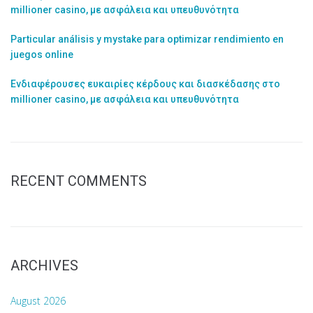
millioner casino, με ασφάλεια και υπευθυνότητα
Particular análisis y mystake para optimizar rendimiento en
juegos online
Ενδιαφέρουσες ευκαιρίες κέρδους και διασκέδασης στο
millioner casino, με ασφάλεια και υπευθυνότητα
RECENT COMMENTS
ARCHIVES
August 2026