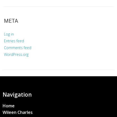
META
Log in
Entries feed
Comments feed
WordPress.org
Navigation
Home
Wileen Charles