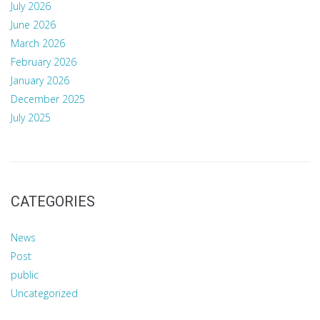
July 2026
June 2026
March 2026
February 2026
January 2026
December 2025
July 2025
CATEGORIES
News
Post
public
Uncategorized