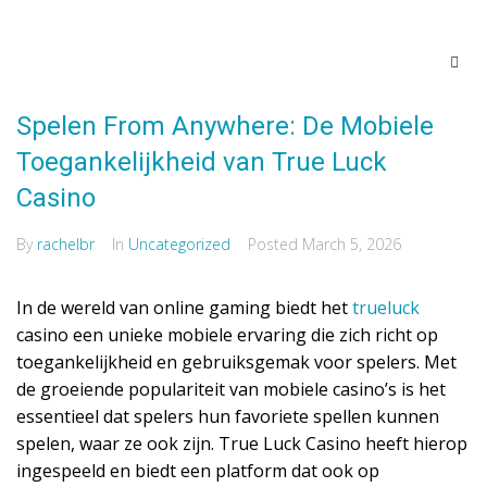
Spelen From Anywhere: De Mobiele
Toegankelijkheid van True Luck
Casino
By
rachelbr
In
Uncategorized
Posted
March 5, 2026
In de wereld van online gaming biedt het
trueluck
casino een unieke mobiele ervaring die zich richt op
toegankelijkheid en gebruiksgemak voor spelers. Met
de groeiende populariteit van mobiele casino’s is het
essentieel dat spelers hun favoriete spellen kunnen
spelen, waar ze ook zijn. True Luck Casino heeft hierop
ingespeeld en biedt een platform dat ook op