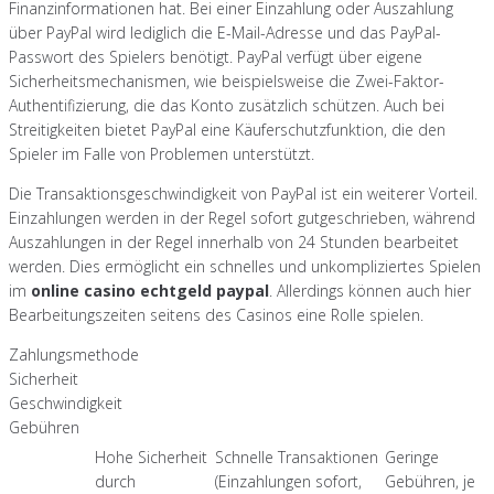
Finanzinformationen hat. Bei einer Einzahlung oder Auszahlung
über PayPal wird lediglich die E-Mail-Adresse und das PayPal-
Passwort des Spielers benötigt. PayPal verfügt über eigene
Sicherheitsmechanismen, wie beispielsweise die Zwei-Faktor-
Authentifizierung, die das Konto zusätzlich schützen. Auch bei
Streitigkeiten bietet PayPal eine Käuferschutzfunktion, die den
Spieler im Falle von Problemen unterstützt.
Die Transaktionsgeschwindigkeit von PayPal ist ein weiterer Vorteil.
Einzahlungen werden in der Regel sofort gutgeschrieben, während
Auszahlungen in der Regel innerhalb von 24 Stunden bearbeitet
werden. Dies ermöglicht ein schnelles und unkompliziertes Spielen
im
online casino echtgeld paypal
. Allerdings können auch hier
Bearbeitungszeiten seitens des Casinos eine Rolle spielen.
Zahlungsmethode
Sicherheit
Geschwindigkeit
Gebühren
Hohe Sicherheit
Schnelle Transaktionen
Geringe
durch
(Einzahlungen sofort,
Gebühren, je