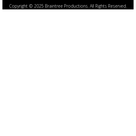
Copyright © 2025 Braintree Productions. All Rights Reserved.