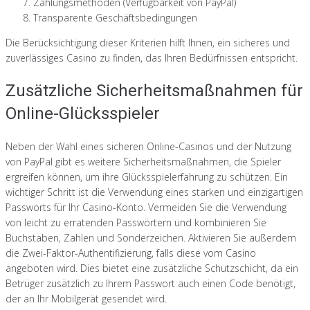
Zahlungsmethoden (Verfügbarkeit von PayPal)
Transparente Geschäftsbedingungen
Die Berücksichtigung dieser Kriterien hilft Ihnen, ein sicheres und
zuverlässiges Casino zu finden, das Ihren Bedürfnissen entspricht.
Zusätzliche Sicherheitsmaßnahmen für
Online-Glücksspieler
Neben der Wahl eines sicheren Online-Casinos und der Nutzung
von PayPal gibt es weitere Sicherheitsmaßnahmen, die Spieler
ergreifen können, um ihre Glücksspielerfahrung zu schützen. Ein
wichtiger Schritt ist die Verwendung eines starken und einzigartigen
Passworts für Ihr Casino-Konto. Vermeiden Sie die Verwendung
von leicht zu erratenden Passwörtern und kombinieren Sie
Buchstaben, Zahlen und Sonderzeichen. Aktivieren Sie außerdem
die Zwei-Faktor-Authentifizierung, falls diese vom Casino
angeboten wird. Dies bietet eine zusätzliche Schutzschicht, da ein
Betrüger zusätzlich zu Ihrem Passwort auch einen Code benötigt,
der an Ihr Mobilgerät gesendet wird.