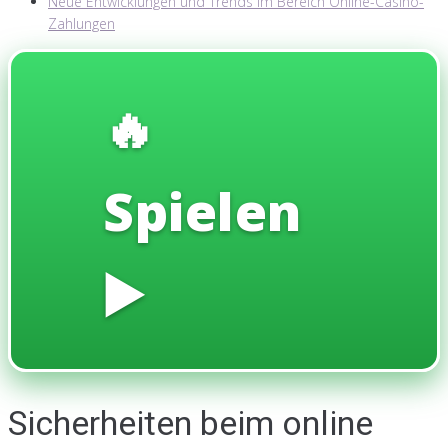
Neue Entwicklungen und Trends im Bereich Online-Casino-
Zahlungen
🔥
Spielen
▶️
Sicherheiten beim online