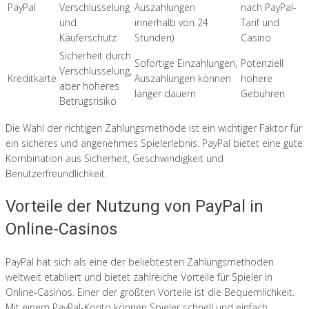
PayPal
Verschlüsselung
Auszahlungen
nach PayPal-
und
innerhalb von 24
Tarif und
Käuferschutz
Stunden)
Casino
Sicherheit durch
Sofortige Einzahlungen,
Potenziell
Verschlüsselung,
Kreditkarte
Auszahlungen können
höhere
aber höheres
länger dauern
Gebühren
Betrugsrisiko
Die Wahl der richtigen Zahlungsmethode ist ein wichtiger Faktor für
ein sicheres und angenehmes Spielerlebnis. PayPal bietet eine gute
Kombination aus Sicherheit, Geschwindigkeit und
Benutzerfreundlichkeit.
Vorteile der Nutzung von PayPal in
Online-Casinos
PayPal hat sich als eine der beliebtesten Zahlungsmethoden
weltweit etabliert und bietet zahlreiche Vorteile für Spieler in
Online-Casinos. Einer der größten Vorteile ist die Bequemlichkeit.
Mit einem PayPal-Konto können Spieler schnell und einfach