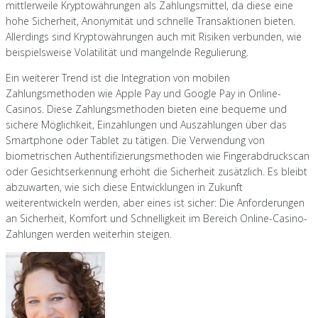
mittlerweile Kryptowährungen als Zahlungsmittel, da diese eine
hohe Sicherheit, Anonymität und schnelle Transaktionen bieten.
Allerdings sind Kryptowährungen auch mit Risiken verbunden, wie
beispielsweise Volatilität und mangelnde Regulierung.
Ein weiterer Trend ist die Integration von mobilen
Zahlungsmethoden wie Apple Pay und Google Pay in Online-
Casinos. Diese Zahlungsmethoden bieten eine bequeme und
sichere Möglichkeit, Einzahlungen und Auszahlungen über das
Smartphone oder Tablet zu tätigen. Die Verwendung von
biometrischen Authentifizierungsmethoden wie Fingerabdruckscan
oder Gesichtserkennung erhöht die Sicherheit zusätzlich. Es bleibt
abzuwarten, wie sich diese Entwicklungen in Zukunft
weiterentwickeln werden, aber eines ist sicher: Die Anforderungen
an Sicherheit, Komfort und Schnelligkeit im Bereich Online-Casino-
Zahlungen werden weiterhin steigen.