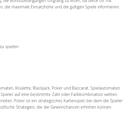
, die Bonusbedingungen sorgfältig zu lesen, da diese oft mit
 die maximale Einsatzhöhe und die gültigen Spiele informieren.
u spielen.
tomaten, Roulette, Blackjack, Poker und Baccarat. Spielautomaten
ie Spieler auf eine bestimmte Zahl oder Farbkombination wetten.
reiten. Poker ist ein strategisches Kartenspiel, bei dem die Spieler
spezifische Strategien, die die Gewinnchancen erhöhen können.