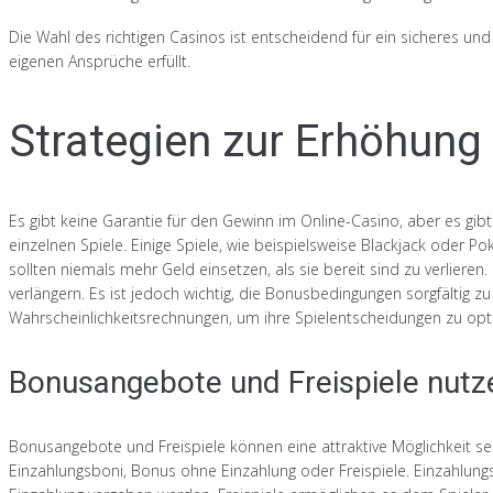
Die Wahl des richtigen Casinos ist entscheidend für ein sicheres und 
eigenen Ansprüche erfüllt.
Strategien zur Erhöhun
Es gibt keine Garantie für den Gewinn im Online-Casino, aber es gib
einzelnen Spiele. Einige Spiele, wie beispielsweise Blackjack oder P
sollten niemals mehr Geld einsetzen, als sie bereit sind zu verliere
verlängern. Es ist jedoch wichtig, die Bonusbedingungen sorgfältig 
Wahrscheinlichkeitsrechnungen, um ihre Spielentscheidungen zu opt
Bonusangebote und Freispiele nutz
Bonusangebote und Freispiele können eine attraktive Möglichkeit se
Einzahlungsboni, Bonus ohne Einzahlung oder Freispiele. Einzahlu