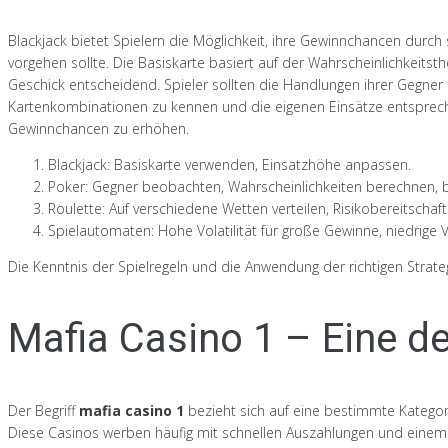
Blackjack bietet Spielern die Möglichkeit, ihre Gewinnchancen durch s
vorgehen sollte. Die Basiskarte basiert auf der Wahrscheinlichkeits
Geschick entscheidend. Spieler sollten die Handlungen ihrer Gegner 
Kartenkombinationen zu kennen und die eigenen Einsätze entsprech
Gewinnchancen zu erhöhen.
Blackjack: Basiskarte verwenden, Einsatzhöhe anpassen.
Poker: Gegner beobachten, Wahrscheinlichkeiten berechnen, b
Roulette: Auf verschiedene Wetten verteilen, Risikobereitschaft
Spielautomaten: Hohe Volatilität für große Gewinne, niedrige Vo
Die Kenntnis der Spielregeln und die Anwendung der richtigen Strate
Mafia Casino 1 – Eine de
Der Begriff
mafia casino 1
bezieht sich auf eine bestimmte Kategor
Diese Casinos werben häufig mit schnellen Auszahlungen und einem