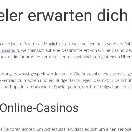
ler erwarten dich 
ern eine breite Palette an Möglichkeiten. Viele suchen nach seriösen A
 casino 1
, welcher sich auf eine bestimmte Art von Online-Casino b
Aspekte, die für ambitionierte Spieler relevant sind, und gibt einen Ü
wortungsbewusst gespielt werden sollte. Die Auswahl eines zuverlässig
le vertraut zu machen und ein Budget festzulegen, das nicht überschritt
che Tipps für ambitionierte Spieler geben, um ihre Erfolgschancen z
 Online-Casinos
e Faktoren achten, um sicherzustellen, dass es sich um einen seriösen 