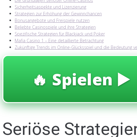
Die Grundlagen seriöser Online-Casinos
Sicherheitsaspekte und Lizenzierung
Strategien zur Erhöhung der Gewinnchancen
Bonusangebote und Freispiele nutzen
Beliebte Casinospiele und ihre Strategien
Spezifische Strategien für Blackjack und Poker
Mafia Casino 1 – Eine detaillierte Betrachtung
Zukünftige Trends im Online-Glücksspiel und die Bedeutung 
🔥 Spielen ▶️
Seriöse Strategie