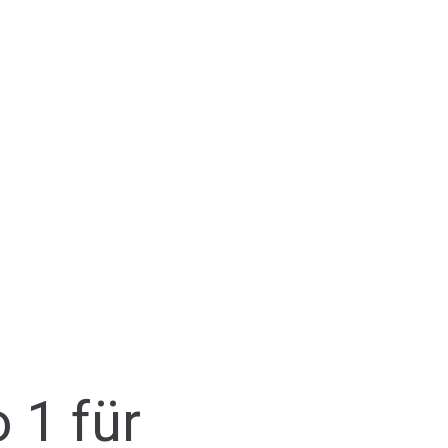
 1 für