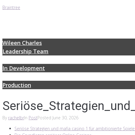
Braintree
Wileen Charles
Leadership Team
In Development
Production
Seriöse_Strategien_und
By
rachelbr
In
Post
Posted
June 30, 2026
Seriöse Strategien und mafia casino 1 für ambitionierte Spiele