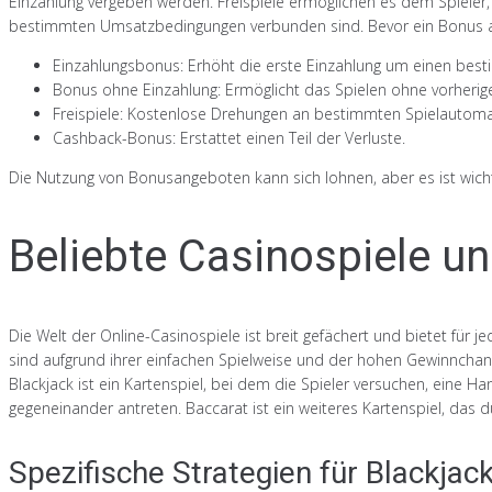
Einzahlung vergeben werden. Freispiele ermöglichen es dem Spieler, 
bestimmten Umsatzbedingungen verbunden sind. Bevor ein Bonus akze
Einzahlungsbonus: Erhöht die erste Einzahlung um einen bes
Bonus ohne Einzahlung: Ermöglicht das Spielen ohne vorherige
Freispiele: Kostenlose Drehungen an bestimmten Spielautoma
Cashback-Bonus: Erstattet einen Teil der Verluste.
Die Nutzung von Bonusangeboten kann sich lohnen, aber es ist wich
Beliebte Casinospiele un
Die Welt der Online-Casinospiele ist breit gefächert und bietet fü
sind aufgrund ihrer einfachen Spielweise und der hohen Gewinnchanc
Blackjack ist ein Kartenspiel, bei dem die Spieler versuchen, eine Ha
gegeneinander antreten. Baccarat ist ein weiteres Kartenspiel, das d
Spezifische Strategien für Blackjac