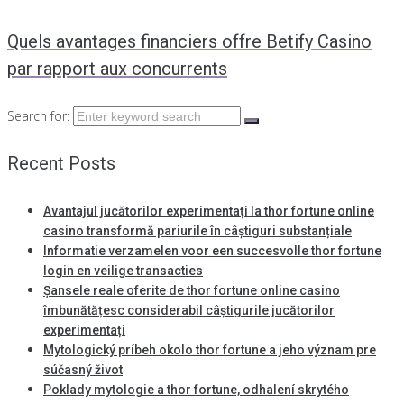
Quels avantages financiers offre Betify Casino
par rapport aux concurrents
Search for:
Recent Posts
Avantajul jucătorilor experimentați la thor fortune online
casino transformă pariurile în câștiguri substanțiale
Informatie verzamelen voor een succesvolle thor fortune
login en veilige transacties
Șansele reale oferite de thor fortune online casino
îmbunătățesc considerabil câștigurile jucătorilor
experimentați
Mytologický príbeh okolo thor fortune a jeho význam pre
súčasný život
Poklady mytologie a thor fortune, odhalení skrytého