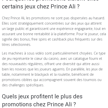
certains jeux chez Prince Ali ?
Chez Prince Ali, les promotions ne sont pas dispersées au hasard.
Elles sont stratégiquement concentrées sur des jeux qui attirent
un large public et garantissent une expérience engageante, tout en
assurant une bonne rentabilité à la plateforme. Pour le joueur, cela
signifie des bonus, free spins et cashback plus fréquents sur des
titres sélectionnés.
Les machines à sous vidéo sont particulièrement choyées. Ce type
de jeu représente le cœur du casino, avec un catalogue fourni et
des nouveautés régulières, offrant une diversité qui attire aussi
bien les novices que les joueurs aguerris. En parallèle, les jeux de
table, notamment le blackjack et la roulette, bénéficient de
promotions ciblées qui accompagnent souvent des tournois ou
des challenges spécifiques.
Quels jeux profitent le plus des
promotions chez Prince Ali ?