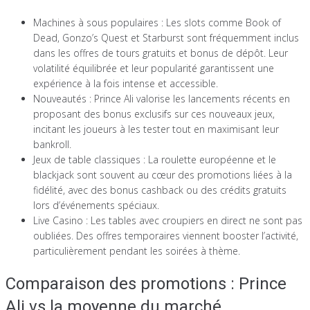
Machines à sous populaires : Les slots comme Book of
Dead, Gonzo’s Quest et Starburst sont fréquemment inclus
dans les offres de tours gratuits et bonus de dépôt. Leur
volatilité équilibrée et leur popularité garantissent une
expérience à la fois intense et accessible.
Nouveautés : Prince Ali valorise les lancements récents en
proposant des bonus exclusifs sur ces nouveaux jeux,
incitant les joueurs à les tester tout en maximisant leur
bankroll.
Jeux de table classiques : La roulette européenne et le
blackjack sont souvent au cœur des promotions liées à la
fidélité, avec des bonus cashback ou des crédits gratuits
lors d’événements spéciaux.
Live Casino : Les tables avec croupiers en direct ne sont pas
oubliées. Des offres temporaires viennent booster l’activité,
particulièrement pendant les soirées à thème.
Comparaison des promotions : Prince
Ali vs la moyenne du marché