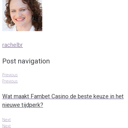
rachelbr
Post navigation
Previous
Previous
Wat maakt Fambet Casino de beste keuze in het
nieuwe tijdperk?
Next
Next