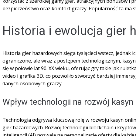
korzystać z szerokiej gamy gier, atrakcyjnych bonusów i p
bezpieczeństwo oraz komfort graczy. Popularność ta ma s
Historia i ewolucja gier
Historia gier hazardowych sięga tysiącleci wstecz, jednak
ograniczone, ale wraz z postępem technologicznym, kasyna
się w połowie lat 90. XX wieku, oferując gry takie jak rule
wideo i grafika 3D, co pozwoliło stworzyć bardziej immers
danych osobowych graczy.
Wpływ technologii na rozwój kasyn 
Technologia odgrywa kluczową rolę w rozwoju kasyn onlin
gier hazardowych. Rozwój technologii blockchain i krypto
inteligencji (AI) pozwala na personalizację oferty dla każ