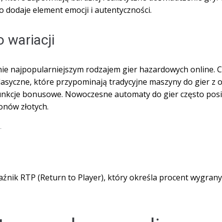
 dodaje element emocji i autentyczności.
 wariacji
anie najpopularniejszym rodzajem gier hazardowych online. 
lasyczne, które przypominają tradycyjne maszyny do gier z 
funkcje bonusowe. Nowoczesne automaty do gier często posia
onów złotych.
.
źnik RTP (Return to Player), który określa procent wygrany