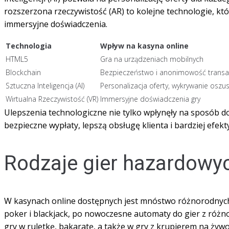
rozszerzona rzeczywistość (AR) to kolejne technologie, kt
immersyjne doświadczenia.
Technologia
Wpływ na kasyna online
HTML5
Gra na urządzeniach mobilnych
Blockchain
Bezpieczeństwo i anonimowość transak
Sztuczna Inteligencja (AI)
Personalizacja oferty, wykrywanie oszu
Wirtualna Rzeczywistość (VR)
Immersyjne doświadczenia gry
Ulepszenia technologiczne nie tylko wpłynęły na sposób dos
bezpieczne wypłaty, lepszą obsługę klienta i bardziej efe
Rodzaje gier hazardowy
W kasynach online dostępnych jest mnóstwo różnorodnych g
poker i blackjack, po nowoczesne automaty do gier z róż
gry w ruletkę, bakaratę, a także w gry z krupierem na żyw