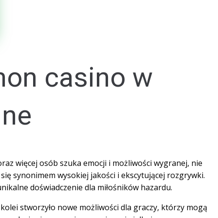
mon casino w
ine
raz więcej osób szuka emocji i możliwości wygranej, nie
się synonimem wysokiej jakości i ekscytującej rozgrywki.
unikalne doświadczenie dla miłośników hazardu.
 kolei stworzyło nowe możliwości dla graczy, którzy mogą