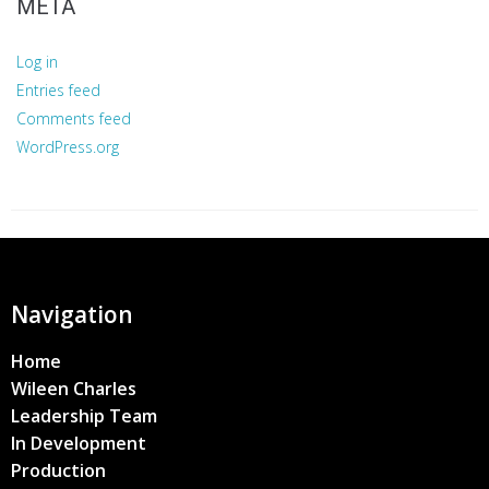
META
Log in
Entries feed
Comments feed
WordPress.org
Navigation
Home
Wileen Charles
Leadership Team
In Development
Production