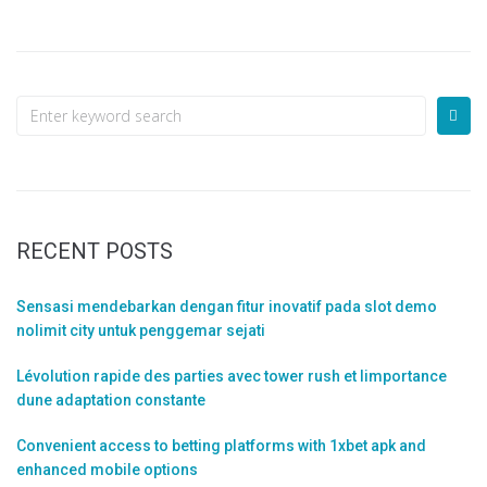
RECENT POSTS
Sensasi mendebarkan dengan fitur inovatif pada slot demo
nolimit city untuk penggemar sejati
Lévolution rapide des parties avec tower rush et limportance
dune adaptation constante
Convenient access to betting platforms with 1xbet apk and
enhanced mobile options