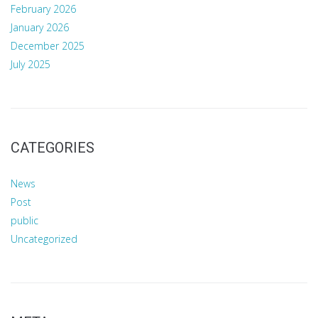
February 2026
January 2026
December 2025
July 2025
CATEGORIES
News
Post
public
Uncategorized