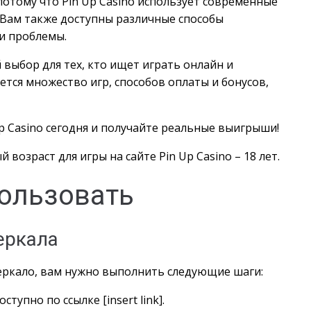
потому что Pin Up Casino использует современные
Вам также доступны различные способы
ли проблемы.
й выбор для тех, кто ищет играть онлайн и
тся множество игр, способов оплаты и бонусов,
p Casino сегодня и получайте реальные выигрыши!
возраст для игры на сайте Pin Up Casino – 18 лет.
пользовать
еркала
 зеркало, вам нужно выполнить следующие шаги:
ступно по ссылке [insert link].