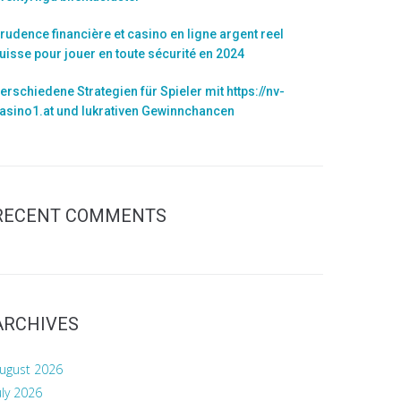
rudence financière et casino en ligne argent reel
uisse pour jouer en toute sécurité en 2024
erschiedene Strategien für Spieler mit https://nv-
asino1.at und lukrativen Gewinnchancen
RECENT COMMENTS
ARCHIVES
ugust 2026
uly 2026