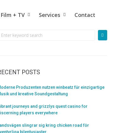
Film + TV
Services
Contact
RECENT POSTS
oderne Produzenten nutzen winbeatz für einzigartige
usik und kreative Soundgestaltung
ibrant journeys and grizzlys quest casino for
iscerning players everywhere
andsvägen slingrar sig kring chicken road för
ventyrliga bilentusiaster