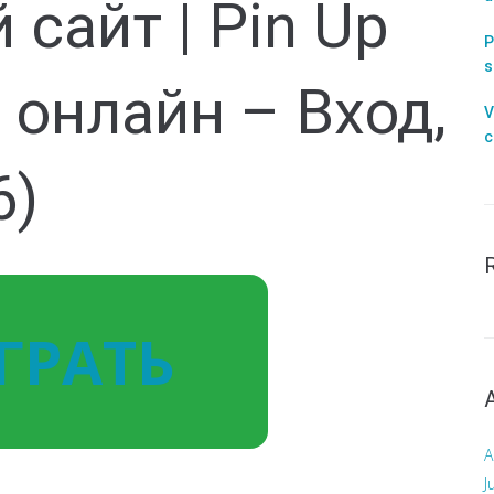
сайт | Pin Up
P
s
 онлайн – Вход,
V
c
6)
ИГРАТЬ
A
J