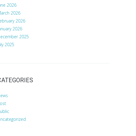
une 2026
arch 2026
ebruary 2026
anuary 2026
ecember 2025
uly 2025
CATEGORIES
ews
ost
ublic
ncategorized