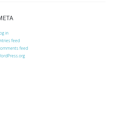
META
og in
ntries feed
omments feed
ordPress.org