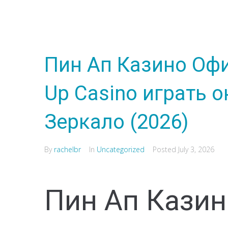
Пин Ап Казино Офи
Up Casino играть о
Зеркало (2026)
By
rachelbr
In
Uncategorized
Posted
July 3, 2026
Пин Ап Казин