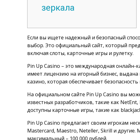
зеркала
Если вы ищете надежный и безопасный способ
выбор. Это официальный сайт, который пред
включая слоты, карточные игры и рулетку.
Pin Up Casino – это международная онлайн-ка
имеет лицензию на игорный бизнес, выдана 
казино, которая обеспечивает безопасность 
На официальном сайте Pin Up Casino вы може
известных разработчиков, такие как NetEnt, M
доступны карточные игры, такие как blackjack
Pin Up Casino предлагает своим игрокам нес
Mastercard, Maestro, Neteller, Skrill и други
максимальный – 100 000 рублей.