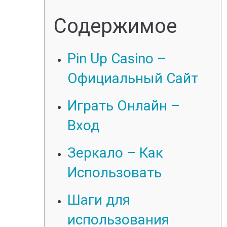
Содержимое
Pin Up Casino –
Официальный Сайт
Играть Онлайн –
Вход
Зеркало – Как
Использовать
Шаги для
использования