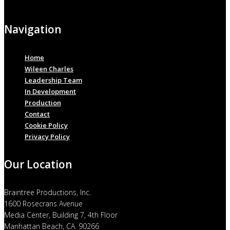
Navigation
Home
Wileen Charles
Leadership Team
In Development
Production
Contact
Cookie Policy
Privacy Policy
Our Location
Braintree Productions, Inc.
1600 Rosecrans Avenue
Media Center, Building 7, 4th Floor
Manhattan Beach, CA. 90266