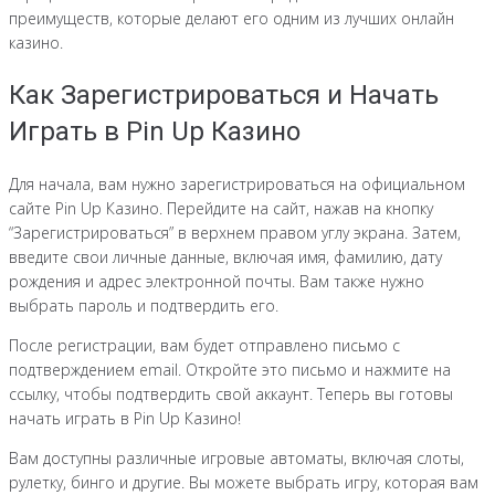
преимуществ, которые делают его одним из лучших онлайн
казино.
Как Зарегистрироваться и Начать
Играть в Pin Up Казино
Для начала, вам нужно зарегистрироваться на официальном
сайте Pin Up Казино. Перейдите на сайт, нажав на кнопку
“Зарегистрироваться” в верхнем правом углу экрана. Затем,
введите свои личные данные, включая имя, фамилию, дату
рождения и адрес электронной почты. Вам также нужно
выбрать пароль и подтвердить его.
После регистрации, вам будет отправлено письмо с
подтверждением email. Откройте это письмо и нажмите на
ссылку, чтобы подтвердить свой аккаунт. Теперь вы готовы
начать играть в Pin Up Казино!
Вам доступны различные игровые автоматы, включая слоты,
рулетку, бинго и другие. Вы можете выбрать игру, которая вам