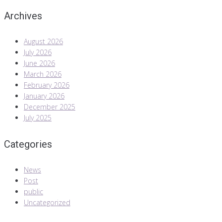
Archives
August 2026
July 2026
June 2026
March 2026
February 2026
January 2026
December 2025
July 2025
Categories
News
Post
public
Uncategorized