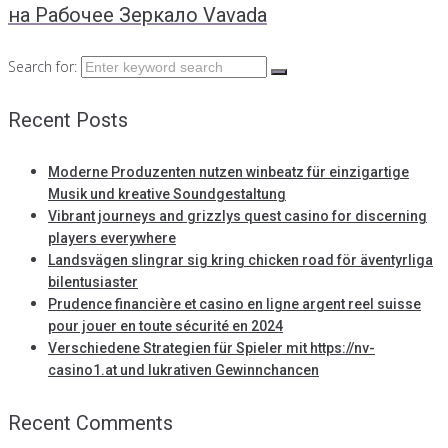
на Рабочее Зеркало Vavada
Search for:
Recent Posts
Moderne Produzenten nutzen winbeatz für einzigartige
Musik und kreative Soundgestaltung
Vibrant journeys and grizzlys quest casino for discerning
players everywhere
Landsvägen slingrar sig kring chicken road för äventyrliga
bilentusiaster
Prudence financière et casino en ligne argent reel suisse
pour jouer en toute sécurité en 2024
Verschiedene Strategien für Spieler mit https://nv-
casino1.at und lukrativen Gewinnchancen
Recent Comments