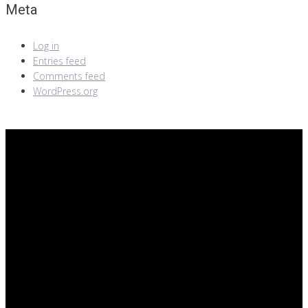
Meta
Log in
Entries feed
Comments feed
WordPress.org