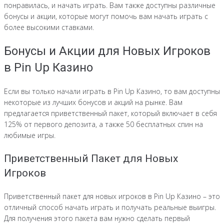
понравилась, и начать играть. Вам также доступны различные
бонусы и акции, которые могут помочь вам начать играть с
более высокими ставками.
Бонусы и Акции для Новых Игроков
в Pin Up Казино
Если вы только начали играть в Pin Up Казино, то вам доступны
некоторые из лучших бонусов и акций на рынке. Вам
предлагается приветственный пакет, который включает в себя
125% от первого депозита, а также 50 бесплатных спин на
любимые игры.
Приветственный Пакет для Новых
Игроков
Приветственный пакет для новых игроков в Pin Up Казино – это
отличный способ начать играть и получать реальные выигры.
Для получения этого пакета вам нужно сделать первый