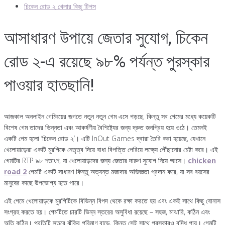
চিকেন রোড ২ খেলার কিছু টিপস
আসাধারণ উপায়ে জেতার সুযোগ, চিকেন
রোড ২-এ রয়েছে ৯৮% পর্যন্ত পুরস্কার
পাওয়ার হাতছানি!
আজকাল অনলাইন গেমিংয়ের জগতে নতুন নতুন গেম এসে পড়ছে, কিন্তু সব গেমের মধ্যে কয়েকটি
বিশেষ গেম তাদের ভিন্নতা এবং আকর্ষণীয় বৈশিষ্ট্যের জন্য দ্রুত জনপ্রিয় হয়ে ওঠে। তেমনই
একটি গেম হলো ‘চিকেন রোড ২’। এটি InOut Games দ্বারা তৈরি করা হয়েছে, যেখানে
খেলোয়াড়েরা একটি মুরগিকে নেতৃত্ব দিয়ে বাধা বিপত্তি পেরিয়ে লক্ষ্যে পৌঁছানোর চেষ্টা করে। এই
গেমটির RTP ৯৮ শতাংশ, যা খেলোয়াড়দের জন্য জেতার দারুণ সুযোগ নিয়ে আসে।
chicken
road 2
গেমটি একটি সাধারণ কিন্তু অত্যন্ত মজাদার অভিজ্ঞতা প্রদান করে, যা সব বয়সের
মানুষের কাছে উপভোগ্য হতে পারে।
এই গেমে খেলোয়াড়কে মুরগিটিকে বিভিন্ন বিপদ থেকে রক্ষা করতে হয় এবং একই সাথে কিছু বোনাস
সংগ্রহ করতে হয়। গেমটিতে চারটি ভিন্ন স্তরের অসুবিধা রয়েছে – সহজ, মাঝারি, কঠিন এবং
অতি কঠিন। প্রতিটি স্তরে ঝুঁকির পরিমাণ বাড়ে, কিন্তু সেই সাথে পুরস্কারও বৃদ্ধি পায়। গেমটি