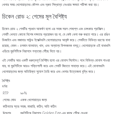
খেলার সময় খেলোয়াড়দের কৌশল এবং দ্রুত সিদ্ধান্ত নেওয়ার ক্ষমতা পরীক্ষা করা হয়।
চিকেন রোড ২: গেমের মূল বৈশিষ্ট্য
চিকেন রোড ২ গেমটির প্রধান আকর্ষণ হলো এর সহজ সরল গেমপ্লে এবং চমৎকার গ্রাফিক্স।
গেমটি খেলতে কোনো বিশেষ দক্ষতার প্রয়োজন হয় না, যে কেউ খেলা শুরু করতে পারে। এর রঙিন
ডিজাইন এবং মজাদার সাউন্ড ইফেক্টগুলি খেলোয়াড়দের আকৃষ্ট করে। গেমটিতে বিভিন্ন ধরণের বাধা
রয়েছে, যেমন – চলমান যানবাহন, খাদ, এবং অন্যান্য বিপদজনক বস্তু। খেলোয়াড়কে এই বাধাগুলি
এড়িয়ে মুরগিটিকে নিরাপদে গন্তব্যে পৌঁছে দিতে হয়।
এই গেমটির আর একটি গুরুত্বপূর্ণ বৈশিষ্ট্য হলো এর বোনাস সিস্টেম। পথে বিভিন্ন বোনাস পাওয়া
যায়, যা মুরগিটিকে আরও শক্তিশালী করে এবং গেমটি জিততে সাহায্য করে। এই বোনাসগুলি
খেলোয়াড়দের জন্য অতিরিক্ত সুযোগ তৈরি করে এবং খেলার উত্তেজনা বৃদ্ধি করে।
বৈশিষ্ট্য
বর্ণনা
RTP
৯৮%
গেমের মোড
একক খেলোয়াড়ের জন্য
কঠিনতার স্তর
সহজ, মাঝারি, কঠিন, অতি কঠিন
উদ্দেশ্য
মুরগিটিকে নিরাপদে Golden Egg-এর কাছে পৌঁছে দেওয়া