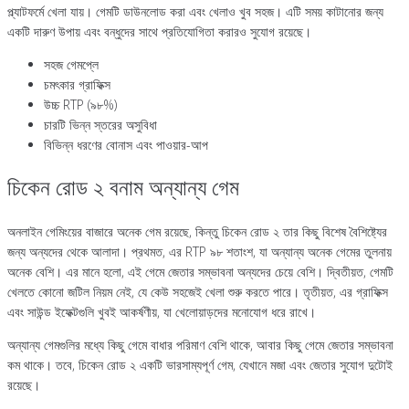
প্ল্যাটফর্মে খেলা যায়। গেমটি ডাউনলোড করা এবং খেলাও খুব সহজ। এটি সময় কাটানোর জন্য
একটি দারুণ উপায় এবং বন্ধুদের সাথে প্রতিযোগিতা করারও সুযোগ রয়েছে।
সহজ গেমপ্লে
চমৎকার গ্রাফিক্স
উচ্চ RTP (৯৮%)
চারটি ভিন্ন স্তরের অসুবিধা
বিভিন্ন ধরণের বোনাস এবং পাওয়ার-আপ
চিকেন রোড ২ বনাম অন্যান্য গেম
অনলাইন গেমিংয়ের বাজারে অনেক গেম রয়েছে, কিন্তু চিকেন রোড ২ তার কিছু বিশেষ বৈশিষ্ট্যের
জন্য অন্যদের থেকে আলাদা। প্রথমত, এর RTP ৯৮ শতাংশ, যা অন্যান্য অনেক গেমের তুলনায়
অনেক বেশি। এর মানে হলো, এই গেমে জেতার সম্ভাবনা অন্যদের চেয়ে বেশি। দ্বিতীয়ত, গেমটি
খেলতে কোনো জটিল নিয়ম নেই, যে কেউ সহজেই খেলা শুরু করতে পারে। তৃতীয়ত, এর গ্রাফিক্স
এবং সাউন্ড ইফেক্টগুলি খুবই আকর্ষণীয়, যা খেলোয়াড়দের মনোযোগ ধরে রাখে।
অন্যান্য গেমগুলির মধ্যে কিছু গেমে বাধার পরিমাণ বেশি থাকে, আবার কিছু গেমে জেতার সম্ভাবনা
কম থাকে। তবে, চিকেন রোড ২ একটি ভারসাম্যপূর্ণ গেম, যেখানে মজা এবং জেতার সুযোগ দুটোই
রয়েছে।