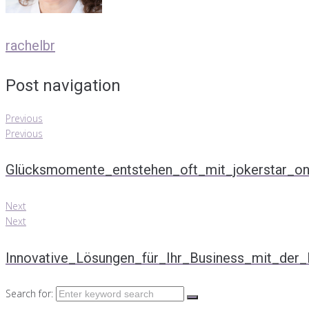
rachelbr
Post navigation
Previous
Previous
Glücksmomente_entstehen_oft_mit_jokerstar_onl
Next
Next
Innovative_Lösungen_für_Ihr_Business_mit_der_P
Search for: