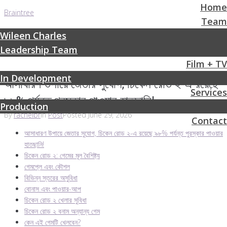
Home
Braintree
Team
Wileen Charles
Leadership Team
Film + TV
In Development
আসাধারণ উপায়ে জেতার সুযোগ, চিকেন রোড ২-এ রয়েছে
Services
৯৮% পর্যন্ত পুরস্কার পাওয়ার হাতছানি!
Production
By
rachelbr
In
Post
Posted
June 29, 2026
Contact
আসাধারণ উপায়ে জেতার সুযোগ, চিকেন রোড ২-এ রয়েছে ৯৮% পর্যন্ত পুরস্কার পাওয়ার
হাতছানি!
চিকেন রোড ২: গেমের মূল বৈশিষ্ট্য
গেমপ্লে এবং কৌশল
বিভিন্ন স্তরের অসুবিধা
বোনাস এবং পাওয়ার-আপ
চিকেন রোড ২ খেলার সুবিধা
চিকেন রোড ২ বনাম অন্যান্য গেম
কেন এই গেমটি খেলবেন?