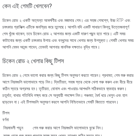
কেন এই গেমটি খেলবেন?
চিকেন রোড ২ একটি অত্যন্ত আকর্ষণীয় এবং মজাদার গেম। এর সহজ গেমপ্লে, উচ্চ RTP এবং
চমৎকার গ্রাফিক্স এটিকে জনপ্রিয় করে তুলেছে। আপনি যদি একটি সাধারণ কিন্তু উত্তেজনাপূর্ণ
গেম খুঁজে থাকেন, তবে চিকেন রোড ২ আপনার জন্য একটি দারুণ পছন্দ হতে পারে। এটি সময়
কাটানোর জন্য একটি চমৎকার উপায় এবং বন্ধুদের সাথে খেলার জন্য উপযুক্ত। গেমটি খেলার সময়
আপনি যেমন আনন্দ পাবেন, তেমনই আপনার মানসিক দক্ষতাও বৃদ্ধি পাবে।
চিকেন রোড ২ খেলার কিছু টিপস
চিকেন রোড ২ গেমে ভালো করার জন্য কিছু টিপস অনুসরণ করতে পারেন। প্রথমত, গেম শুরু করার
আগে নিয়মগুলি ভালোভাবে পড়ে নিন। দ্বিতীয়ত, সহজ স্তর থেকে খেলা শুরু করুন এবং ধীরে ধীরে
কঠিন স্তরে অগ্রসর হন। তৃতীয়ত, বোনাস এবং পাওয়ার-আপগুলি সঠিকভাবে ব্যবহার করুন।
চতুর্থত, বাধার গতিবিধি লক্ষ্য করে সে অনুযায়ী পদক্ষেপ নিন। পঞ্চমত, ধৈর্য ধরে খেলুন এবং হাল
ছাড়বেন না। এই টিপসগুলি অনুসরণ করলে আপনি নিশ্চিতভাবে গেমটি জিততে পারবেন।
টিপস
বর্ণনা
নিয়মাবলী পড়ুন
গেম শুরু করার আগে নিয়মগুলি ভালোভাবে বুঝে নিন।
সহজ থেকে শুরু করুন
প্রথমে সহজ স্তর খেলুন, তারপর কঠিন স্তরে যান।