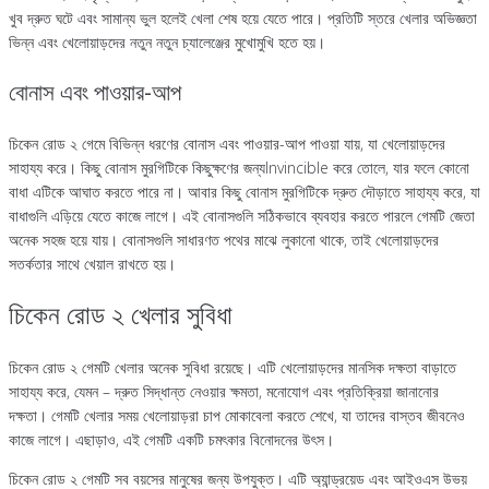
খুব দ্রুত ঘটে এবং সামান্য ভুল হলেই খেলা শেষ হয়ে যেতে পারে। প্রতিটি স্তরে খেলার অভিজ্ঞতা
ভিন্ন এবং খেলোয়াড়দের নতুন নতুন চ্যালেঞ্জের মুখোমুখি হতে হয়।
বোনাস এবং পাওয়ার-আপ
চিকেন রোড ২ গেমে বিভিন্ন ধরণের বোনাস এবং পাওয়ার-আপ পাওয়া যায়, যা খেলোয়াড়দের
সাহায্য করে। কিছু বোনাস মুরগিটিকে কিছুক্ষণের জন্যInvincible করে তোলে, যার ফলে কোনো
বাধা এটিকে আঘাত করতে পারে না। আবার কিছু বোনাস মুরগিটিকে দ্রুত দৌড়াতে সাহায্য করে, যা
বাধাগুলি এড়িয়ে যেতে কাজে লাগে। এই বোনাসগুলি সঠিকভাবে ব্যবহার করতে পারলে গেমটি জেতা
অনেক সহজ হয়ে যায়। বোনাসগুলি সাধারণত পথের মাঝে লুকানো থাকে, তাই খেলোয়াড়দের
সতর্কতার সাথে খেয়াল রাখতে হয়।
চিকেন রোড ২ খেলার সুবিধা
চিকেন রোড ২ গেমটি খেলার অনেক সুবিধা রয়েছে। এটি খেলোয়াড়দের মানসিক দক্ষতা বাড়াতে
সাহায্য করে, যেমন – দ্রুত সিদ্ধান্ত নেওয়ার ক্ষমতা, মনোযোগ এবং প্রতিক্রিয়া জানানোর
দক্ষতা। গেমটি খেলার সময় খেলোয়াড়রা চাপ মোকাবেলা করতে শেখে, যা তাদের বাস্তব জীবনেও
কাজে লাগে। এছাড়াও, এই গেমটি একটি চমৎকার বিনোদনের উৎস।
চিকেন রোড ২ গেমটি সব বয়সের মানুষের জন্য উপযুক্ত। এটি অ্যান্ড্রয়েড এবং আইওএস উভয়