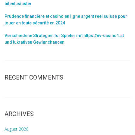
bilentusiaster
Prudence financière et casino en ligne argent reel suisse pour
jouer en toute sécurité en 2024
Verschiedene Strategien für Spieler mit https://nv-casino1.at
und lukrativen Gewinnchancen
RECENT COMMENTS
ARCHIVES
August 2026