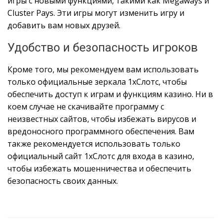
игры с новыми функциями, такими как Megaways и
Cluster Pays. Эти игры могут изменить игру и
добавить вам новых друзей.
Удобство и безопасность игроков
Кроме того, мы рекомендуем вам использовать
только официальные зеркала 1хСлотс, чтобы
обеспечить доступ к играм и функциям казино. Ни в
коем случае не скачивайте программу с
неизвестных сайтов, чтобы избежать вирусов и
вредоносного программного обеспечения. Вам
также рекомендуется использовать только
официальный сайт 1хСлотс для входа в казино,
чтобы избежать мошенничества и обеспечить
безопасность своих данных.