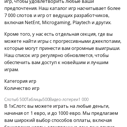
игр, чтобы удовлетворить любые ваши
предпочтения. Наш каталог игр насчитывает более
7 000 слотов и игр от ведущих разработчиков,
включая NetEnt, Microgaming, Playtech и других.
Кроме того, у нас есть отдельная секция, где вы
можете найти игры с прогрессивными джекпотами,
которые могут принести вам огромные выигрыши.
Наш список игр регулярно обновляется, чтобы
обеспечить вам доступ к новейшим и лучшим
играм.
Категория игр
Количество игр
Слоты
6 500
Таблицы
500
Видео-лотереи
1 000
В 1хСлотс вы можете играть на любые деньги,
начиная от 1 евро, и до 1000 евро. Мы предлагаем
вам широкий выбор способов оплаты, включая