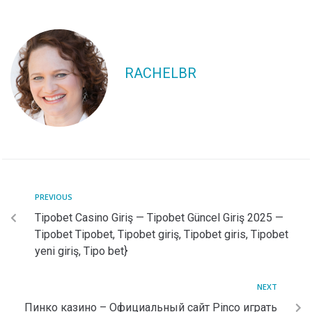
RACHELBR
PREVIOUS
Tipobet Casino Giriş — Tipobet Güncel Giriş 2025 —
Tipobet Tipobet, Tipobet giriş, Tipobet giris, Tipobet
yeni giriş, Tipo bet}
NEXT
Пинко казино – Официальный сайт Pinco играть