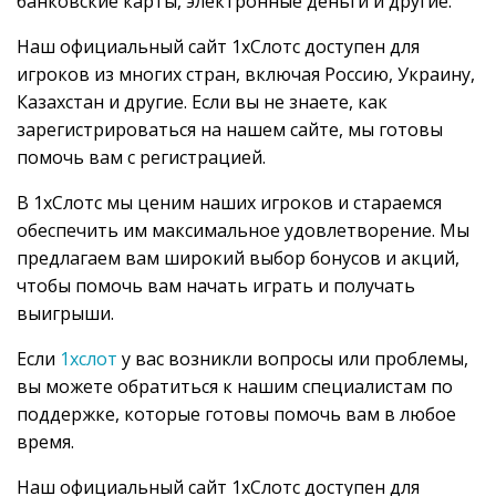
банковские карты, электронные деньги и другие.
Наш официальный сайт 1хСлотс доступен для
игроков из многих стран, включая Россию, Украину,
Казахстан и другие. Если вы не знаете, как
зарегистрироваться на нашем сайте, мы готовы
помочь вам с регистрацией.
В 1хСлотс мы ценим наших игроков и стараемся
обеспечить им максимальное удовлетворение. Мы
предлагаем вам широкий выбор бонусов и акций,
чтобы помочь вам начать играть и получать
выигрыши.
Если
1хслот
у вас возникли вопросы или проблемы,
вы можете обратиться к нашим специалистам по
поддержке, которые готовы помочь вам в любое
время.
Наш официальный сайт 1хСлотс доступен для