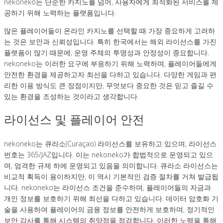
nekoneko는 단순한 카지노를 넘어, 사용자에게 최적화된 서비스를 제
공하기 위해 노력하는 플랫폼입니다.
많은 플레이어들이 온라인 카지노를 선택할 때 가장 중요하게 고려하
는 것은 보안과 신뢰성입니다. 특히 한국에서는 해외 라이선스를 가진
플랫폼이 많기 때문에, 운영 주체의 투명성과 안정성이 중요합니다.
nekoneko는 이러한 요구에 부응하기 위해 노력하며, 플레이어들에게
안전한 환경을 제공하고자 최선을 다하고 있습니다. 다양한 게임과 편
리한 이용 방식도 큰 장점이지만, 무엇보다 중요한 것은 믿고 즐길 수
있는 환경을 조성하는 것이라고 생각합니다.
라이선스 및 플레이어 안전
nekoneko는 큐라소(Curaçao) 라이선스를 보유하고 있으며, 라이선스
번호는 365/JAZ입니다. 이는 nekoneko가 합법적으로 운영되고 있으
며, 엄격한 규제 하에 운영되고 있음을 의미합니다. 큐라소 라이선스는
비교적 획득이 용이하지만, 이 역시 기본적인 검증 절차를 거쳐 발급됩
니다. nekoneko는 라이선스 조건을 준수하며, 플레이어들의 자금과
개인 정보를 보호하기 위해 최선을 다하고 있습니다. 데이터 암호화 기
술을 사용하여 플레이어의 금융 정보를 안전하게 보호하며, 정기적인
보안 감사를 통해 시스템의 취약점을 점검합니다. 이러한 노력을 통해