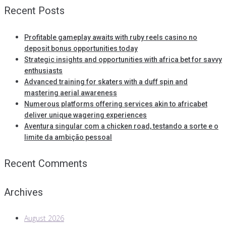
Recent Posts
Profitable gameplay awaits with ruby reels casino no
deposit bonus opportunities today
Strategic insights and opportunities with africa bet for savvy
enthusiasts
Advanced training for skaters with a duff spin and
mastering aerial awareness
Numerous platforms offering services akin to africabet
deliver unique wagering experiences
Aventura singular com a chicken road, testando a sorte e o
limite da ambição pessoal
Recent Comments
Archives
August 2026