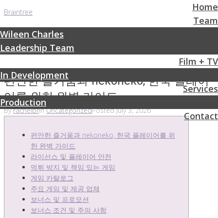
Home
Braintree
Team
Wileen Charles
Leadership Team
Film + TV
In Development
편안한 즐거움과 nekoneko, 한국 플레이
Services
어를 위한 완벽 가이드
Production
By
rachelbr
In
Uncategorized
Posted
July 3, 2026
Contact
편안한 즐거움과 nekoneko, 한국 플레이어를 위
한 완벽 가이드
라이선스 및 플레이어 안전
먹튀 방지 및 책임 있는 게임
게임 카탈로그
주요 게임 및 제공 업체
보너스 및 프로모션
보너스 조건 및 주의 사항