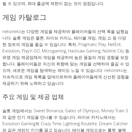
될 수 있으며, 최대 출금액 제한이 없는 것이 장점입니다.
게임 카탈로그
nekoneko는 다양한 게임을 제공하여 플레이어들의 선택 폭을 넓혔습
니다. 슬롯 게임은 물론, 라이브 카지노, 테이블 게임, 게임 쇼 등 다양
한 장르의 게임을 즐길 수 있습니다. 특히, Pragmatic Play, NetEnt,
Evolution, Play'n GO, Microgaming, Hacksaw Gaming, Nolimit City 등
유명 게임 제공업체의 게임을 제공하여 높은 품질의 게임 경험을 보장
합니다. 플레이어들은 자신의 취향에 맞는 게임을 선택하여 즐길 수 있
으며, 새로운 게임을 탐색하는 재미도 느낄 수 있습니다. nekoneko는
지속적으로 게임 목록을 업데이트하여 플레이어들에게 신선한 경험을
제공하기 위해 노력하고 있습니다.
주요 게임 및 제공 업체
슬롯 게임에서는 Sweet Bonanza, Gates of Olympus, Money Train 3
와 같은 인기 게임을 만나볼 수 있습니다. 라이브 카지노에서는
Evolution Gaming의 Crazy Time, Lightning Roulette, Dream Catcher
와 같은 게임이 인기를 끌고 있습니다. 테이블 게임으로는 룰렛, 블랙