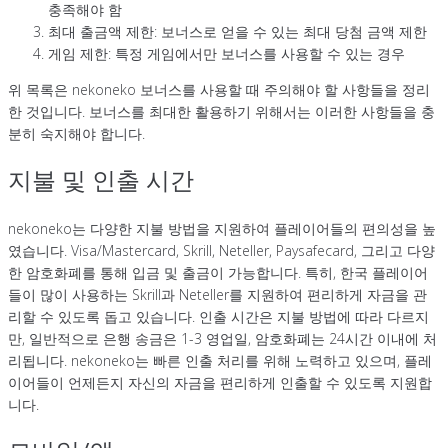
충족해야 함
최대 출금액 제한: 보너스로 얻을 수 있는 최대 당첨 금액 제한
게임 제한: 특정 게임에서만 보너스를 사용할 수 있는 경우
위 목록은 nekoneko 보너스를 사용할 때 주의해야 할 사항들을 정리
한 것입니다. 보너스를 최대한 활용하기 위해서는 이러한 사항들을 충
분히 숙지해야 합니다.
지불 및 인출 시간
nekoneko는 다양한 지불 방법을 지원하여 플레이어들의 편의성을 높
였습니다. Visa/Mastercard, Skrill, Neteller, Paysafecard, 그리고 다양
한 암호화폐를 통해 입금 및 출금이 가능합니다. 특히, 한국 플레이어
들이 많이 사용하는 Skrill과 Neteller를 지원하여 편리하게 자금을 관
리할 수 있도록 돕고 있습니다. 인출 시간은 지불 방법에 따라 다르지
만, 일반적으로 은행 송금은 1-3 영업일, 암호화폐는 24시간 이내에 처
리됩니다. nekoneko는 빠른 인출 처리를 위해 노력하고 있으며, 플레
이어들이 언제든지 자신의 자금을 편리하게 인출할 수 있도록 지원합
니다.