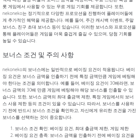
롯 게임에서 사용할 수 있는 무료 게임 기회를 제공합니다. 또한,
nekoneko는 정기적으로 다양한 프로모션을 진행하여 플레이어들에
게 추가적인 혜택을 제공합니다. 예를 들어, 주간 캐시백 이벤트, 주말
보너스, 친구 초대 보너스 등이 있습니다. 이러한 보너스와 프로모션을
통해 플레이어들은 게임을 더욱 즐겁게 즐길 수 있으며, 당첨 기회를
높일 수 있습니다.
보너스 조건 및 주의 사항
nekoneko의 보너스에는 일반적으로 베이징 요건이 적용됩니다. 베이
징 요건은 보너스 금액을 인출하기 전에 특정 금액만큼 게임에 베팅해
야 한다는 조건을 의미합니다. 예를 들어, 베이징 요건이 30배라면, 보
너스 금액의 30배 만큼 게임에 베팅해야 해당 보너스를 인출할 수 있
습니다. 또한, 보너스 금액의 최대 출금액 제한, 특정 게임에서의 보너
스 사용 제한 등의 조건이 있을 수 있습니다. 따라서, 보너스를 사용하
기 전에 반드시 보너스 조건을 확인하고, 자신에게 유리한 조건을 가진
보너스를 선택하는 것이 중요합니다.
보너스 조건 확인: 베이징 요건, 최대 출금액 제한, 게임 제한
베이징 요건 충족: 보너스 금액을 인출하기 전에 베이징 요건을