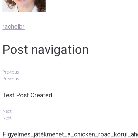
rachelbr
Post navigation
Previous
Previous
Test Post Created
Next
Next
Figyelmes_játékmenet_a_chicken_road_körül_a