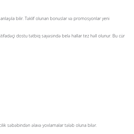
laşıla bilir. Təklif olunan bonuslar və promosyonlar yeni
İstifadəçi dostu tətbiq sayəsində belə hallar tez həll olunur. Bu cür
cilik səbəbindən əlavə yoxlamalar tələb oluna bilər.