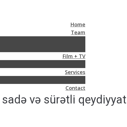
Home
Team
Film + TV
Services
Contact
sadə və sürətli qeydiyyat