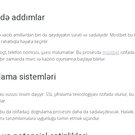
adə addımlar
acib amillərdən biri də qeydiyyatın sürəti və sadəliyidir. Mostbet bu
hatlıqla həyata keçirilir.
poçt, telefon nömrəsi, şəxsi məlumatlar. Bu prosesdə
mostbet
istifadə
bir zamanda mərc və kazino oyunlarına başlaya bilirlər.
lama sistemləri
 xüsusi önəm daşıyır. SSL şifrələmə texnologiyası istifadə olunur, bu 
lar.
 ki, bu da istifadəçi doğrulama prosesini daha da sadələşdirəcək. Hələli
r üzrə tənzimləmələrə uyğunluğu təmin etmək üçündür.