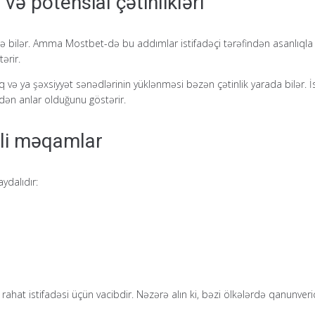
və potensial çətinlikləri
bilər. Amma Mostbet-də bu addımlar istifadəçi tərəfindən asanlıqla an
ərir.
diq və ya şəxsiyyət sənədlərinin yüklənməsi bəzən çətinlik yarada bilər. 
dən anlar olduğunu göstərir.
əli məqamlar
ydalıdır:
ahat istifadəsi üçün vacibdir. Nəzərə alın ki, bəzi ölkələrdə qanunveri