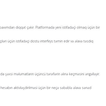
 baxımdan diqqət çəkir. Platformada yeni istifadəçi olmaq üçün bir
çiləri üçün istifadəçi dostu interfeys təmin edir və əlavə təsdiq
da şəxsi məlumatların üçüncü tərəflərin əlinə keçməsini əngəlləyir.
k, hesabın aktivləşdirilməsi üçün bir neçə səbəblə əlavə sənəd