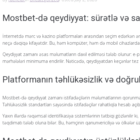
Mostbet-də qeydiyyat: sürətlə və s
İnternetdə mərc və kazino platformaları arasından seçim edərkən ən v
neçə dəqiqə kifayətdir. Bu, həm kompüter, həm də mobil cihazlarda ra
Qeydiyyat zamanı əsas məlumatların daxil edilməsi tələb olunur: e-
mərhələləri minimuma endirilir. Nəticədə, qeydiyyatdan keçənlər tez 
Platformanın təhlükəsizlik və doğru
Mostbet-də qeydiyyat zamanı istifadəçilərin məlumatlarının qorunması
Təhlükəsizlik standartları sayəsində istifadəçilər rahatlıqla hesab açıb
Yaxın illərdə rəqəmsal identifikasiya sistemlərinin tətbiqi gözlənilir
təqdimatı tələb oluna bilər. Bu, həmçinin qanunvericiliyə və ölkələ