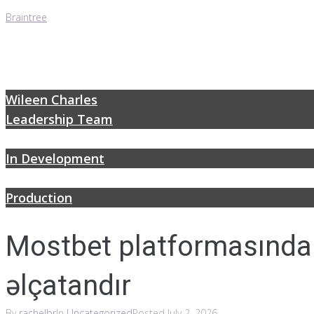
Braintree
Wileen Charles
Leadership Team
In Development
Production
Mostbet platformasında 
əlçatandır
By
rachelbr
In
Uncategorized
Posted
July 2, 2026