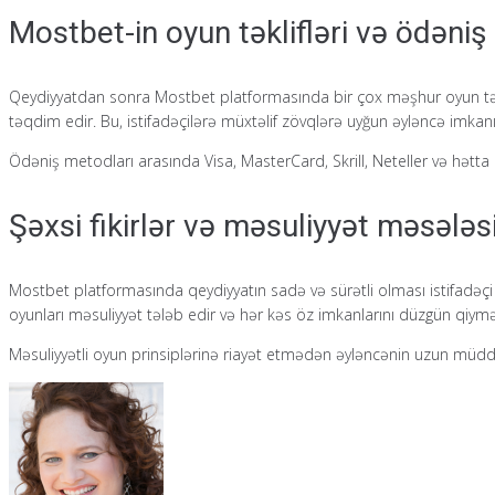
Mostbet-in oyun təklifləri və ödəniş
Qeydiyyatdan sonra Mostbet platformasında bir çox məşhur oyun təmina
təqdim edir. Bu, istifadəçilərə müxtəlif zövqlərə uyğun əyləncə imkanı
Ödəniş metodları arasında Visa, MasterCard, Skrill, Neteller və hətta kr
Şəxsi fikirlər və məsuliyyət məsələs
Mostbet platformasında qeydiyyatın sadə və sürətli olması istifadəç
oyunları məsuliyyət tələb edir və hər kəs öz imkanlarını düzgün qiymə
Məsuliyyətli oyun prinsiplərinə riayət etmədən əyləncənin uzun müddətl