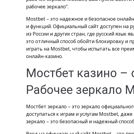
рабочее зеркало”.
Mostbet – это надежное и безопасное онлай
и функций. Официальный сайт доступен на ру
из России и других стран, где русский язык 
это отличный способ обойти блокировку и 
играть на Mostbet, чтобы испытать все пре
онлайн-казино.
Мостбет казино –
Рабочее зеркало M
Мостбет зеркало – это зеркало официальног
доступаться к играм и услугам Mostbet, даж
зеркало – это безопасный и надежный способ
Вход на официальный сайт Mostbet – это пр