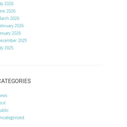
uly 2026
une 2026
arch 2026
ebruary 2026
anuary 2026
ecember 2025
uly 2025
CATEGORIES
ews
ost
ublic
ncategorized