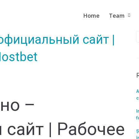
Home
Team
официальный сайт |
ostbet
A
но –
c
I
f
сайт | Рабочее
Ș
î