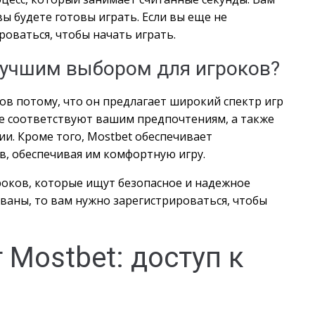
вы будете готовы играть. Если вы еще не
роваться, чтобы начать играть.
лучшим выбором для игроков?
ов потому, что он предлагает широкий спектр игр
рые соответствуют вашим предпочтениям, а также
и. Кроме того, Mostbet обеспечивает
в, обеспечивая им комфортную игру.
гроков, которые ищут безопасное и надежное
ованы, то вам нужно зарегистрироваться, чтобы
Mostbet: доступ к