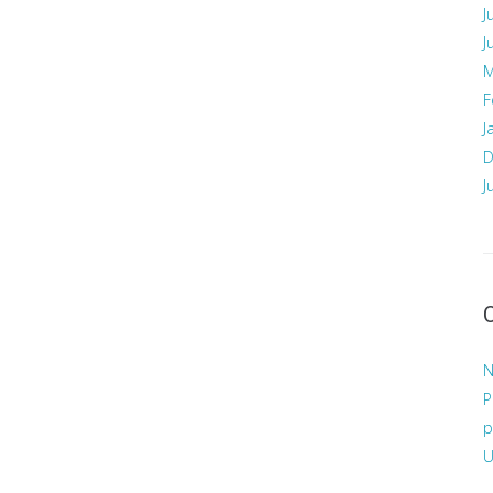
J
J
M
F
J
D
J
N
P
p
U