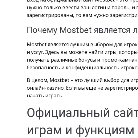
нужно только ввести ваш логин и пароль, и 
зарегистрированы, то вам нужно зарегистри
Почему Mostbet является 
Mostbet является лучшим выбором для игрок
и услуг. Здесь вы можете найти игры, кото
получать различные бонусы и промо-кампани
безопасность и конфиденциальность игроко
В целом, Mostbet – это лучший выбор для и
онлайн-казино. Если вы еще не зарегистрир
начать играть.
Официальный сайт 
играм и функциям