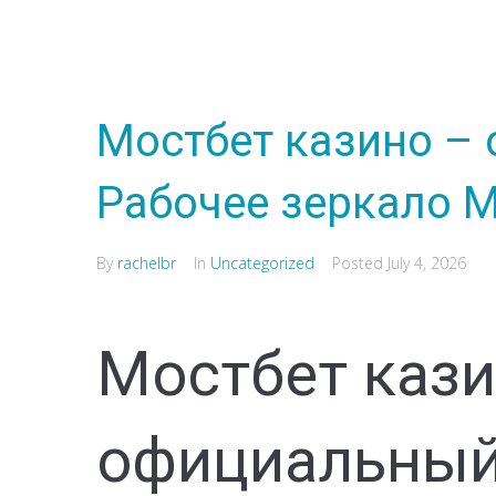
Мостбет казино – 
Рабочее зеркало M
By
rachelbr
In
Uncategorized
Posted
July 4, 2026
Мостбет кази
официальный 