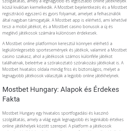
szolgáltatás, amely a legnagyobb és legtisztább online játékhelyek
közül kiválóan kiemelkedik. A Mostbet bejelentkezés és a Mostbet
regisztráció egyszerű és gyors folyamat, amelyet a felhasználók
által nagyban támogatják. A Mostbet app is elérhető, ami lehetővé
teszi a mobil játékot, és a Mostbet casino bonusok a új és
meglévő játékosok számára különösen érdekesek.
A Mostbet online platformon keresztül könnyen elérhető a
legkülönlegesebb sportesemények és játékok, valamint a Mostbet
casino szakasz, ahol a játékosok számos különféle játékot
találhatnak, beleértve a szórakoztató szórakozási játékokat is. A
Mostbet hivatalos oldala mindig friss és biztonságos, melyet a
legnagyobb játékosok választják a legjobb online játékhelynek.
Mostbet Hungary: Alapok és Érdekes
Fakta
Mostbet Hungary egy hivatalos sportfogadási és kaszinó
szolgáltatás, amely a világ egyik legnagyobb és leginkább értékes
online játékhelyek között szerepel. A platform a játékosok