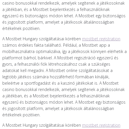
casino bonusokkal rendelkezik, amelyek segítenek a játékosoknak
a játékban, és a Mostbet bejelentkezés a felhasználóknak
egyszerű és biztonságos módon lehet. A Mostbet egy biztonságos
és jogosított platform, amelyet a játékosok általánosságban
értékelnek pozitíven.
A Mostbet Hungary szolgáltatásai körében
mostbet registration
számos érdekes fakta található. Például, a Mostbet app a
mobilhasználatra optimalizálva, így a játékosok könnyen elérhetik a
platformot bárhol, bárkivel. A Mostbet regisztráció egyszerű és
gyors, a felhasználói fiók létrehozásához csak a szükséges
adatokat kell megadni. A Mostbet online szolgáltatásokat a
legtöbb játékos számára hozzáférhető formában kínálják,
beleértve a sportfogadást és a kaszinó játékokat is. A Mostbet
casino bonusokkal rendelkezik, amelyek segítenek a játékosoknak
a játékban, és a Mostbet bejelentkezés a felhasználóknak
egyszerű és biztonságos módon lehet. A Mostbet egy biztonságos
és jogosított platform, amelyet a játékosok általánosságban
értékelnek pozitíven.
A Mostbet Hungary szolgáltatásai körében
mostbet registration