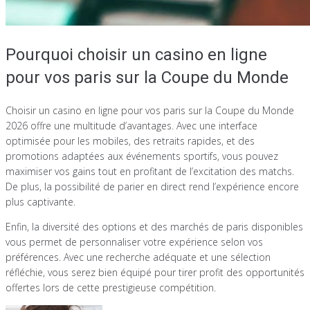
Pourquoi choisir un casino en ligne
pour vos paris sur la Coupe du Monde
Choisir un casino en ligne pour vos paris sur la Coupe du Monde
2026 offre une multitude d’avantages. Avec une interface
optimisée pour les mobiles, des retraits rapides, et des
promotions adaptées aux événements sportifs, vous pouvez
maximiser vos gains tout en profitant de l’excitation des matchs.
De plus, la possibilité de parier en direct rend l’expérience encore
plus captivante.
Enfin, la diversité des options et des marchés de paris disponibles
vous permet de personnaliser votre expérience selon vos
préférences. Avec une recherche adéquate et une sélection
réfléchie, vous serez bien équipé pour tirer profit des opportunités
offertes lors de cette prestigieuse compétition.