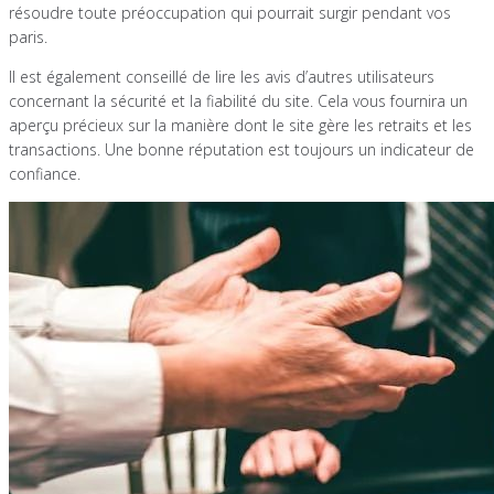
résoudre toute préoccupation qui pourrait surgir pendant vos
paris.
Il est également conseillé de lire les avis d’autres utilisateurs
concernant la sécurité et la fiabilité du site. Cela vous fournira un
aperçu précieux sur la manière dont le site gère les retraits et les
transactions. Une bonne réputation est toujours un indicateur de
confiance.