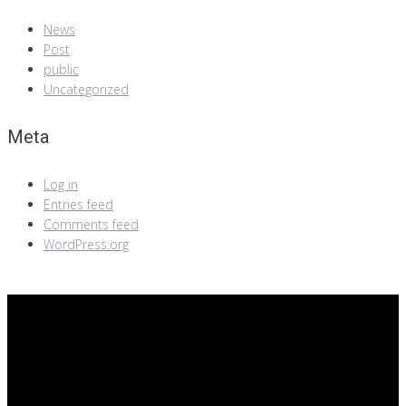
News
Post
public
Uncategorized
Meta
Log in
Entries feed
Comments feed
WordPress.org