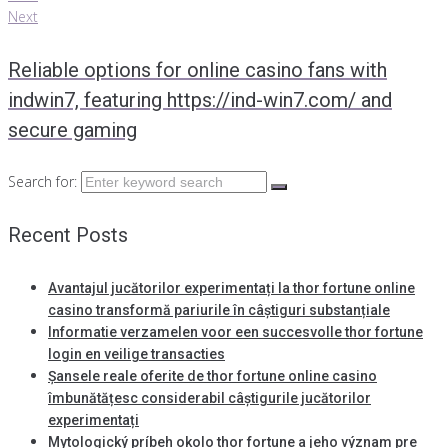
Next
Reliable options for online casino fans with
indwin7, featuring https://ind-win7.com/ and
secure gaming
Search for:
Recent Posts
Avantajul jucătorilor experimentați la thor fortune online
casino transformă pariurile în câștiguri substanțiale
Informatie verzamelen voor een succesvolle thor fortune
login en veilige transacties
Șansele reale oferite de thor fortune online casino
îmbunătățesc considerabil câștigurile jucătorilor
experimentați
Mytologický príbeh okolo thor fortune a jeho význam pre