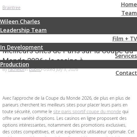
Home
Braintree
Team
Wileen Charles
Leadership Team
Film + TV
In Development
Meilleurs Sites de Paris sur la Coupe du
Services
Monde 2026 : le casino à
Production
By
rachelbr
In
public
Posted
July 3, 2026
Contact
Avec l’approche de la Coupe du Monde 2026, de plus en plus de
parieurs cherchent les meilleurs sites pour placer leurs paris en
toute sécurité, comme le
site paris sportif coupe du monde
qui
offre une variété d’options. Les casinos en ligne proposent des
options intéressantes, notamment des promotions exclusives,
des cotes compétitives, et une expérience utilisateur optimale. Cet