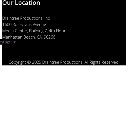
Our Location
Braintree Productions, Inc.
1600 Rosecrans Avenue
Media Center, Building 7, 4th Floor
Manhattan Beach, CA. 90266
Instagram
Copyright © 2025 Braintree Productions. All Rights Reserved.