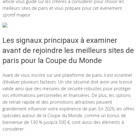
article vous guide sur les critères à considérer pour choisir les
meilleurs sites de paris et vous prépare pour cet événement
sportif majeur.
Les signaux principaux à examiner
avant de rejoindre les meilleurs sites de
paris pour la Coupe du Monde
Avant de vous inscrire sur une plateforme de paris, il est essentiel
d’évaluer plusieurs facteurs. Un site sécurisé doit avoir une licence
valide ainsi que des mesures de sécurité robustes pour protéger
vos informations personnelles et financières. De plus, les options
de retrait rapide et des promotions attractives peuvent
grandement influencer votre expérience de pari. En 2026, les offres
spéciales autour de la Coupe du Monde, comme un bonus de
bienvenue de 130 % jusqu’à 500 €, sont aussi des éléments à
considérer.