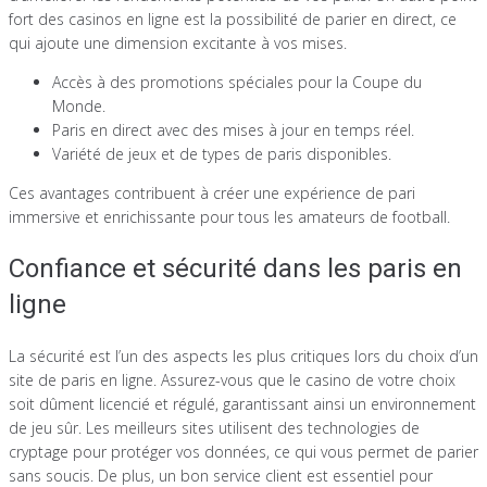
fort des casinos en ligne est la possibilité de parier en direct, ce
qui ajoute une dimension excitante à vos mises.
Accès à des promotions spéciales pour la Coupe du
Monde.
Paris en direct avec des mises à jour en temps réel.
Variété de jeux et de types de paris disponibles.
Ces avantages contribuent à créer une expérience de pari
immersive et enrichissante pour tous les amateurs de football.
Confiance et sécurité dans les paris en
ligne
La sécurité est l’un des aspects les plus critiques lors du choix d’un
site de paris en ligne. Assurez-vous que le casino de votre choix
soit dûment licencié et régulé, garantissant ainsi un environnement
de jeu sûr. Les meilleurs sites utilisent des technologies de
cryptage pour protéger vos données, ce qui vous permet de parier
sans soucis. De plus, un bon service client est essentiel pour