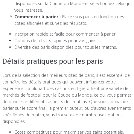
disponibles sur la Coupe du Monde et sélectionnez celui qui
vous intéresse.
Commencer à parier :
Placez vos paris en fonction des
cotes affichées et suivez les résultats.
Inscription rapide et facile pour commencer à parier.
Options de retraits rapides pour vos gains.
Diversité des paris disponibles pour tous les matchs.
Détails pratiques pour les paris
Lors de la sélection des meilleurs sites de paris, il est essentiel de
connaître les détails pratiques qui peuvent influencer votre
expérience. La plupart des casinos en ligne offrent une variété de
marchés de football pour la Coupe du Monde, ce qui vous permet
de parier sur différents aspects des matchs. Que vous souhaitiez
parier sur le score final, le premier buteur, ou d’autres événements
spécifiques du match, vous trouverez de nombreuses options
disponibles.
Cotes compétitives pour maximiser vos gains potentiels.