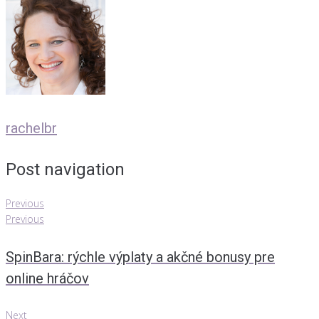
rachelbr
Post navigation
Previous
Previous
SpinBara: rýchle výplaty a akčné bonusy pre
online hráčov
Next