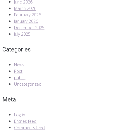
June 2026
March 2026
February 2026
January 2026
December 2025
July 2025
Categories
News
Post
public
Uncategorized
Meta
Log in
Entries feed
Comments feed