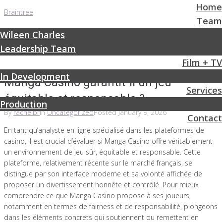
Home
Braintree
Team
Wileen Charles
Leadership Team
Film + TV
In Development
Manga Casino garantit-il un jeu
Services
équitable et responsable ?
Production
By
rachelbr
In
Uncategorized
Posted
January 9, 2026
Contact
En tant qu’analyste en ligne spécialisé dans les plateformes de
casino, il est crucial d’évaluer si Manga Casino offre véritablement
un environnement de jeu sûr, équitable et responsable. Cette
plateforme, relativement récente sur le marché français, se
distingue par son interface moderne et sa volonté affichée de
proposer un divertissement honnête et contrôlé. Pour mieux
comprendre ce que Manga Casino propose à ses joueurs,
notamment en termes de fairness et de responsabilité, plongeons
dans les éléments concrets qui soutiennent ou remettent en