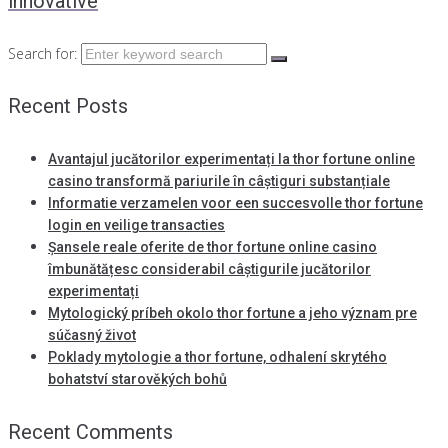
innovative
Search for:
Recent Posts
Avantajul jucătorilor experimentați la thor fortune online
casino transformă pariurile în câștiguri substanțiale
Informatie verzamelen voor een succesvolle thor fortune
login en veilige transacties
Șansele reale oferite de thor fortune online casino
îmbunătățesc considerabil câștigurile jucătorilor
experimentați
Mytologický príbeh okolo thor fortune a jeho význam pre
súčasný život
Poklady mytologie a thor fortune, odhalení skrytého
bohatství starověkých bohů
Recent Comments