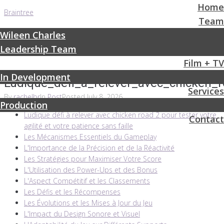
Home
Braintree
Team
Wileen Charles
Leadership Team
Film + TV
In Development
Ludique_défi_à_relever_avec_chicken_ro
Services
By
rachelbr
In
Post
Posted
July 8, 2026
Production
Ludique défi à relever avec chicken road 2 pour tester votre
Contact
agilité et votre patience sans faille
Les Mécanismes Essentiels du Gameplay
L'Importance de la Précision et de la Réactivité
Les Stratégies pour Maximiser Votre Score
L'Utilisation des Power-Ups et des Bonus
L'Aspect Compétitif et les Classements
Les Défis et les Récompenses
Les Évolutions et les Mises à Jour du Jeu
L'Impact du Design Sonore et Visuel