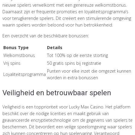
nieuwe spelers verwelkomt met een genereuze welkomstbonus.
Daarnaast zijn er frequente promoties en loyaliteitsprogramma’s
voor terugkerende spelers. Dit creëert een stimulerende omgeving
waarin spelers worden beloond voor hun betrokkenheid.
Een overzicht van de beschikbare bonussen:
Bonus Type
Details
Welkomstbonus
Tot 100% op de eerste storting
Vrij spins
50 gratis spins bij registratie
Punten voor elke inzet die omgezet kunnen
Loyaliteitsprogramma
worden in extra bonussen
Veiligheid en betrouwbaar spelen
Veiligheid is een topprioriteit voor Lucky Max Casino. Het platform
beschikt over de nodige licenties en maakt gebruik van
geavanceerde encryptietechnologie om de gegevens van spelers te
beschermen. Dit bevordert een veilige speelomgeving waar spelers
zich kunnen concentreren op hun spelervaring. Verantwoord