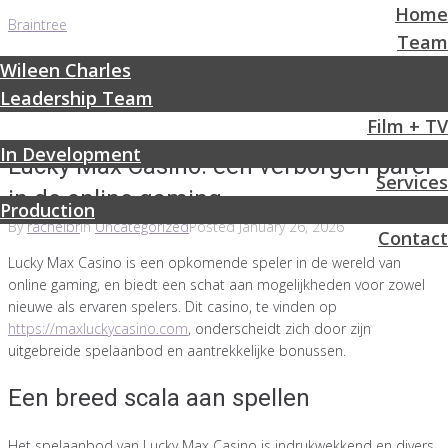
Home
Braintree
Team
Wileen Charles
Leadership Team
Film + TV
In Development
Lucky Max Casino: een verborgen parel
Services
in de online gaming
Production
By
rachelbr
In
Uncategorized
Posted
January 26, 2026
Contact
Lucky Max Casino is een opkomende speler in de wereld van
online gaming, en biedt een schat aan mogelijkheden voor zowel
nieuwe als ervaren spelers. Dit casino, te vinden op
https://maxluckycasino.com
, onderscheidt zich door zijn
uitgebreide spelaanbod en aantrekkelijke bonussen.
Een breed scala aan spellen
Het spelaanbod van Lucky Max Casino is indrukwekkend en divers.