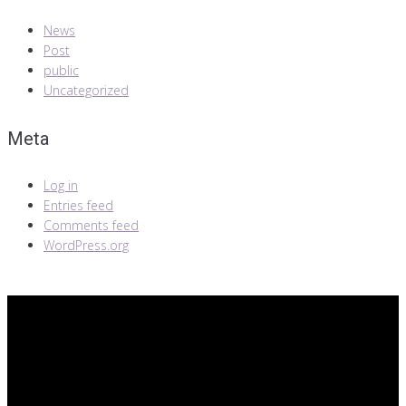
News
Post
public
Uncategorized
Meta
Log in
Entries feed
Comments feed
WordPress.org