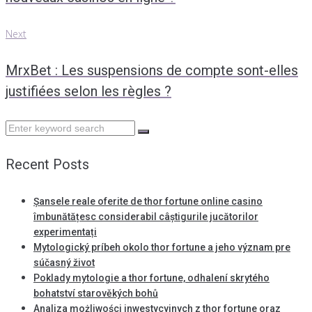
Next
Next
MrxBet : Les suspensions de compte sont-elles
justifiées selon les règles ?
Search
for:
Recent Posts
Șansele reale oferite de thor fortune online casino
îmbunătățesc considerabil câștigurile jucătorilor
experimentați
Mytologický príbeh okolo thor fortune a jeho význam pre
súčasný život
Poklady mytologie a thor fortune, odhalení skrytého
bohatství starověkých bohů
Analiza możliwości inwestycyjnych z thor fortune oraz