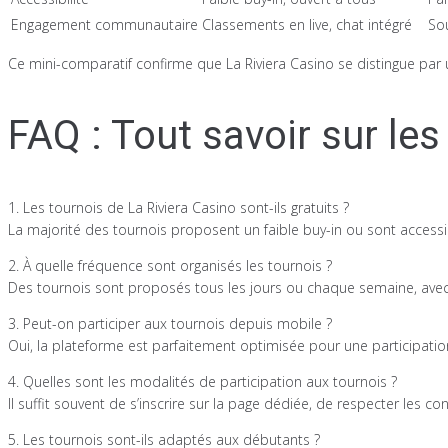
Engagement communautaire
Classements en live, chat intégré
Sou
Ce mini-comparatif confirme que La Riviera Casino se distingue par u
FAQ : Tout savoir sur les
1. Les tournois de La Riviera Casino sont-ils gratuits ?
La majorité des tournois proposent un faible buy-in ou sont access
2. À quelle fréquence sont organisés les tournois ?
Des tournois sont proposés tous les jours ou chaque semaine, ave
3. Peut-on participer aux tournois depuis mobile ?
Oui, la plateforme est parfaitement optimisée pour une participatio
4. Quelles sont les modalités de participation aux tournois ?
Il suffit souvent de s’inscrire sur la page dédiée, de respecter les c
5. Les tournois sont-ils adaptés aux débutants ?