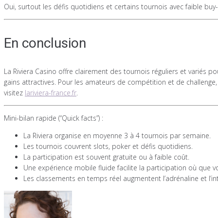
Oui, surtout les défis quotidiens et certains tournois avec faible buy
En conclusion
La Riviera Casino offre clairement des tournois réguliers et variés 
gains attractives. Pour les amateurs de compétition et de challenge, l
visitez
lariviera-france.fr
.
Mini-bilan rapide (“Quick facts”) :
La Riviera organise en moyenne 3 à 4 tournois par semaine.
Les tournois couvrent slots, poker et défis quotidiens.
La participation est souvent gratuite ou à faible coût.
Une expérience mobile fluide facilite la participation où que v
Les classements en temps réel augmentent l’adrénaline et l’int