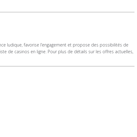
ence ludique, favorise l’engagement et propose des possibilités de
te de casinos en ligne. Pour plus de détails sur les offres actuelles,