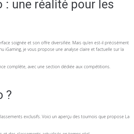
: une réalité pour les
ace soignée et son offre diversifiée. Mais qu’en est-il précisément
 iGaming, je vous propose une analyse claire et factuelle sur la
ence complète, avec une section dédiée aux compétitions.
o ?
 classements exclusifs. Voici un aperçu des tournois que propose La
s et des classements actualisés en temps réel.