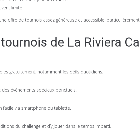
vent limité
ne offre de tournois assez généreuse et accessible, particulièrement 
 tournois de La Riviera C
ibles gratuitement, notamment les défis quotidiens.
c des événements spéciaux ponctuels.
n facile via smartphone ou tablette.
onditions du challenge et d’y jouer dans le temps imparti.