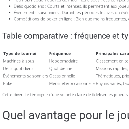
Défis quotidiens : Courts et intenses, ils permettent aux jou
Événements saisonniers : Durant les périodes festives ou évén
Compétitions de poker en ligne : Bien que moins fréquentes, 
Table comparative : fréquence et t
Type de tournoi
Fréquence
Principales car
Machines à sous
Hebdomadaire
Classement en te
Défis quotidiens
Quotidienne
Missions rapides
Événements saisonniers
Occasionnelle
Thématiques, prix
Poker
Mensuelle/occasionnelle
Buy-ins variés, ta
Cette diversité témoigne d’une volonté claire de fidéliser les joueur
Quel avantage pour le jou