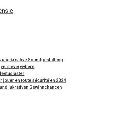
ensie
k und kreative Soundgestaltung
layers everywhere
lentusiaster
r jouer en toute sécurité en 2024
t und lukrativen Gewinnchancen