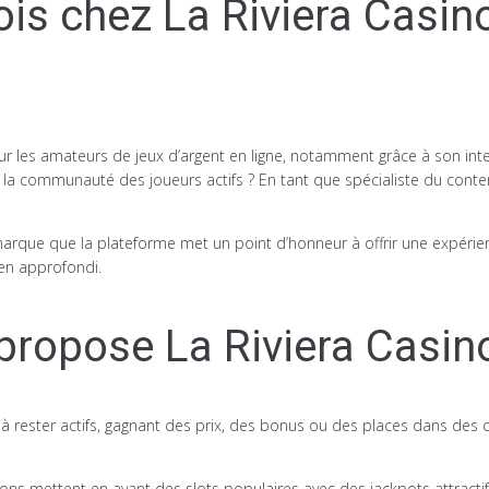
s chez La Riviera Casino 
 les amateurs de jeux d’argent en ligne, notamment grâce à son interf
 la communauté des joueurs actifs ? En tant que spécialiste du contenu
marque que la plateforme met un point d’honneur à offrir une expéri
men approfondi.
propose La Riviera Casin
rs à rester actifs, gagnant des prix, des bonus ou des places dans des
s mettent en avant des slots populaires avec des jackpots attractif