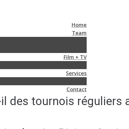
Home
Team
Film + TV
Services
Contact
-il des tournois réguliers 