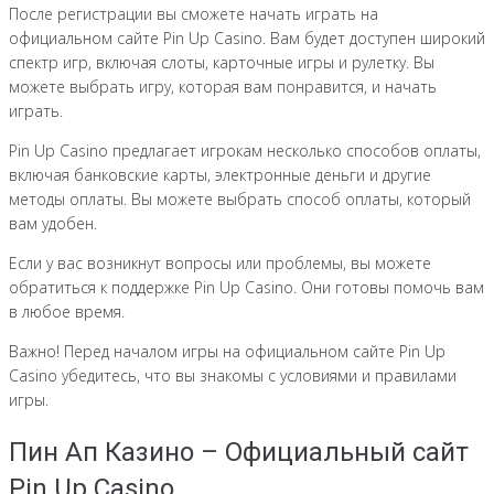
После регистрации вы сможете начать играть на
официальном сайте Pin Up Casino. Вам будет доступен широкий
спектр игр, включая слоты, карточные игры и рулетку. Вы
можете выбрать игру, которая вам понравится, и начать
играть.
Pin Up Casino предлагает игрокам несколько способов оплаты,
включая банковские карты, электронные деньги и другие
методы оплаты. Вы можете выбрать способ оплаты, который
вам удобен.
Если у вас возникнут вопросы или проблемы, вы можете
обратиться к поддержке Pin Up Casino. Они готовы помочь вам
в любое время.
Важно! Перед началом игры на официальном сайте Pin Up
Casino убедитесь, что вы знакомы с условиями и правилами
игры.
Пин Ап Казино – Официальный сайт
Pin Up Casino