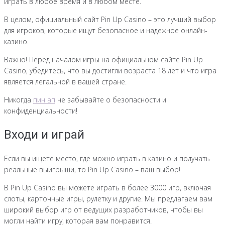
играть в любое время и в любом месте.
В целом, официальный сайт Pin Up Casino – это лучший выбор
для игроков, которые ищут безопасное и надежное онлайн-
казино.
Важно! Перед началом игры на официальном сайте Pin Up
Casino, убедитесь, что вы достигли возраста 18 лет и что игра
является легальной в вашей стране.
Никогда
пин ап
не забывайте о безопасности и
конфиденциальности!
Входи и играй
Если вы ищете место, где можно играть в казино и получать
реальные выигрыши, то Pin Up Casino – ваш выбор!
В Pin Up Casino вы можете играть в более 3000 игр, включая
слоты, карточные игры, рулетку и другие. Мы предлагаем вам
широкий выбор игр от ведущих разработчиков, чтобы вы
могли найти игру, которая вам понравится.