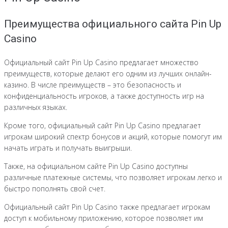
Преимущества официального сайта Pin Up
Casino
Официальный сайт Pin Up Casino предлагает множество
преимуществ, которые делают его одним из лучших онлайн-
казино. В числе преимуществ – это безопасность и
конфиденциальность игроков, а также доступность игр на
различных языках.
Кроме того, официальный сайт Pin Up Casino предлагает
игрокам широкий спектр бонусов и акций, которые помогут им
начать играть и получать выигрыши.
Также, на официальном сайте Pin Up Casino доступны
различные платежные системы, что позволяет игрокам легко и
быстро пополнять свой счет.
Официальный сайт Pin Up Casino также предлагает игрокам
доступ к мобильному приложению, которое позволяет им