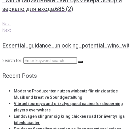
1win официальный сайт букмекера Обзор и
зеркало для входа.685 (2)
Next
Next
Essential_guidance_unlocking_potential_wins_w
Search for:
Recent Posts
Moderne Produzenten nutzen winbeatz für einzigartige
Musik und kreative Soundgestaltung
Vibrant journeys and grizzlys quest casino for discerning
players everywhere
Landsvägen slingrar sig kring chicken road för äventyrliga
bilentusiaster
Prudence financière et casino en ligne argent reel suisse