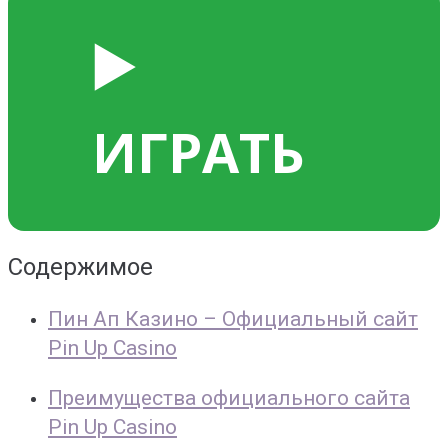
▶️
ИГРАТЬ
Содержимое
Пин Ап Казино – Официальный сайт
Pin Up Casino
Преимущества официального сайта
Pin Up Casino