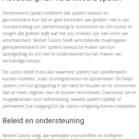
Verantwoord spelen betekent dat spelers bewust en
gecontroleerd hun tijd en geld besteden aan gokken. Het is van
cruciaal belang om spelverslaving te voorkomen en om ervoor te
zorgen dat gokken blijft wat het zou moeten zijn: een vorm van
entertainment. Ninbet Casino heeft verschillende maatregelen
geïmplementeerd om spelers bewust te maken van hun
speelgedrag en om hen te ondersteunen bij het maken van
verstandige keuzes.
De casino biedt tools aan waarmee spelers hun speellimieten
kunnen instellen, zoals stortingslimieten en tijdslimieten. Dit helpt
spelers om hun gokgedrag in de hand te houden en te voorkomen
dat ze meer uitgeven dan ze kunnen veroorloven. Daarnaast zijn er
mogelijkheden voor zelfuitsluiting, waarbij spelers tijdelijk of
permanent hun toegang tot de casino-omgeving kunnen beperken.
Beleid en ondersteuning
Ninbet Casino volgt alle wettelijke voorschriften en richtlijnen