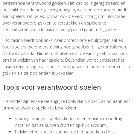
betreffende verantwoord gokken. Het casino is geregistreerd en
beschikt over de nodige vergunningen, wat een vertrouwen biedt
aan spelers. Dit beleid omvat ook de verplichting om informatie
over verantwoord gokken te verstrekken en spelers te
sensibiliseren over de risico’s die gepaard gaan met gokken.
Het casino biedt ook links naar professionele hulporganisaties
voor spelers die ondersteuning nodig hebben bij gokproblemen.
Dit toont aan dat Ninbet niet alleen om de winst geeft, maar ook
om het welzijn van haar spelers. Bovendien wordt adviseert het
casino regelmatig haar spelers om pauzes te nemen en om niet te
gokken als ze zich onder druk voelen.
Tools voor verantwoord spelen
Hieronder zijn enkele belangrijke tools die Ninbet Casino aanbiedt
om verantwoord spelen te bevorderen:
Stortingslimieten: spelers kunnen een maximum bedrag
instellen dat ze kunnen storten op hun account.
Tijdslimieten: spelers kunnen de tijd beperken die ze