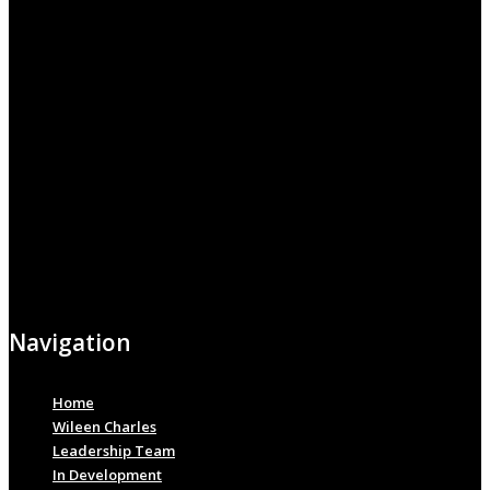
Navigation
Home
Wileen Charles
Leadership Team
In Development