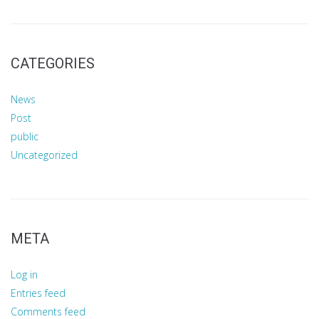
CATEGORIES
News
Post
public
Uncategorized
META
Log in
Entries feed
Comments feed