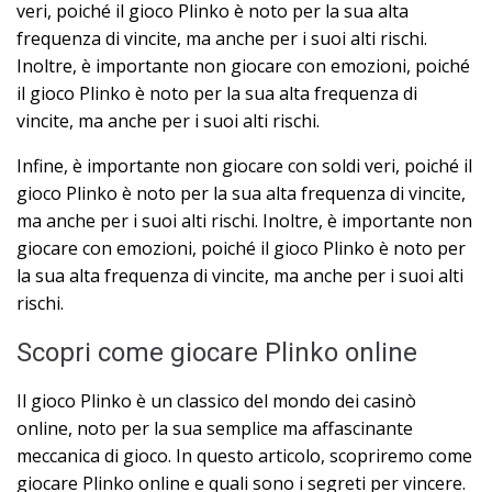
veri, poiché il gioco Plinko è noto per la sua alta
frequenza di vincite, ma anche per i suoi alti rischi.
Inoltre, è importante non giocare con emozioni, poiché
il gioco Plinko è noto per la sua alta frequenza di
vincite, ma anche per i suoi alti rischi.
Infine, è importante non giocare con soldi veri, poiché il
gioco Plinko è noto per la sua alta frequenza di vincite,
ma anche per i suoi alti rischi. Inoltre, è importante non
giocare con emozioni, poiché il gioco Plinko è noto per
la sua alta frequenza di vincite, ma anche per i suoi alti
rischi.
Scopri come giocare Plinko online
Il gioco Plinko è un classico del mondo dei casinò
online, noto per la sua semplice ma affascinante
meccanica di gioco. In questo articolo, scopriremo come
giocare Plinko online e quali sono i segreti per vincere.