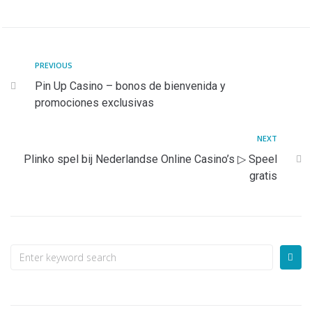
PREVIOUS
Pin Up Casino – bonos de bienvenida y
promociones exclusivas
NEXT
Plinko spel bij Nederlandse Online Casino’s ▷ Speel
gratis