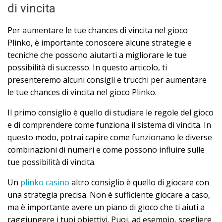
di vincita
Per aumentare le tue chances di vincita nel gioco
Plinko, è importante conoscere alcune strategie e
tecniche che possono aiutarti a migliorare le tue
possibilità di successo. In questo articolo, ti
presenteremo alcuni consigli e trucchi per aumentare
le tue chances di vincita nel gioco Plinko.
Il primo consiglio è quello di studiare le regole del gioco
e di comprendere come funziona il sistema di vincita. In
questo modo, potrai capire come funzionano le diverse
combinazioni di numeri e come possono influire sulle
tue possibilità di vincita.
Un
plinko casino
altro consiglio è quello di giocare con
una strategia precisa. Non è sufficiente giocare a caso,
ma è importante avere un piano di gioco che ti aiuti a
raggiungere i tuoi obiettivi. Puoi, ad esempio, scegliere