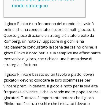
modo strategico
Il gioco Plinko è un fenomeno del mondo dei casinò
online, che ha conquistato il cuore di molti giocatori.
Questo gioco di azione e strategia è stato creato da
Romberg, un noto sviluppatore di giochi, e ha
rapidamente conquistato la scena dei casinò online. Il
gioco Plinko è noto per la sua semplice ma affascinante
meccanica di gioco, che richiede una buona dose di
strategia e fortuna.
Il gioco Plinko è basato su un tavolo a piatto, dove i
giocatori devono collocare le loro scommesse per
vincere premi in denaro. Il gioco è noto per la sua alta
frequenza di vincite, il che lo rende molto popolare tra i
giocatori. Tuttavia, è importante notare che il gioco
Plinko non è senza rischi e che i giocatori devono