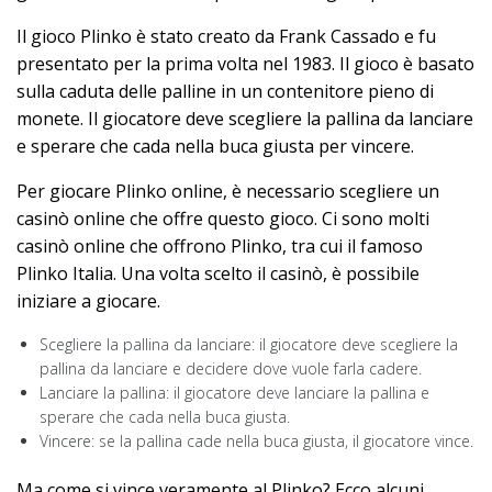
Il gioco Plinko è stato creato da Frank Cassado e fu
presentato per la prima volta nel 1983. Il gioco è basato
sulla caduta delle palline in un contenitore pieno di
monete. Il giocatore deve scegliere la pallina da lanciare
e sperare che cada nella buca giusta per vincere.
Per giocare Plinko online, è necessario scegliere un
casinò online che offre questo gioco. Ci sono molti
casinò online che offrono Plinko, tra cui il famoso
Plinko Italia. Una volta scelto il casinò, è possibile
iniziare a giocare.
Scegliere la pallina da lanciare: il giocatore deve scegliere la
pallina da lanciare e decidere dove vuole farla cadere.
Lanciare la pallina: il giocatore deve lanciare la pallina e
sperare che cada nella buca giusta.
Vincere: se la pallina cade nella buca giusta, il giocatore vince.
Ma come si vince veramente al Plinko? Ecco alcuni