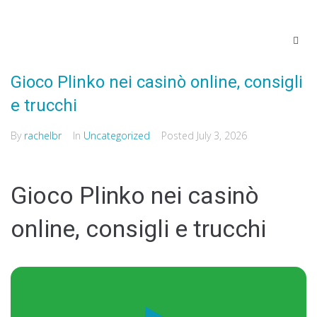
Gioco Plinko nei casinò online, consigli
e trucchi
By
rachelbr
In
Uncategorized
Posted
July 3, 2026
Gioco Plinko nei casinò
online, consigli e trucchi