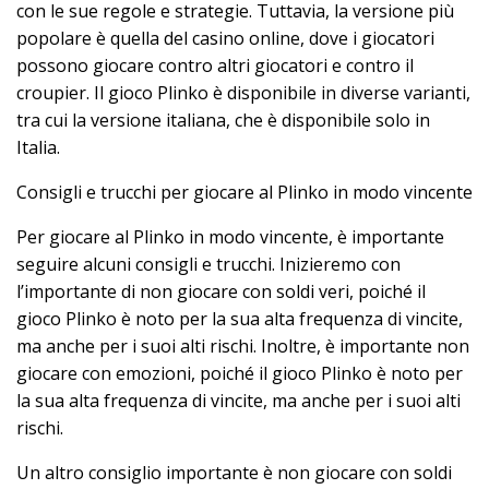
con le sue regole e strategie. Tuttavia, la versione più
popolare è quella del casino online, dove i giocatori
possono giocare contro altri giocatori e contro il
croupier. Il gioco Plinko è disponibile in diverse varianti,
tra cui la versione italiana, che è disponibile solo in
Italia.
Consigli e trucchi per giocare al Plinko in modo vincente
Per giocare al Plinko in modo vincente, è importante
seguire alcuni consigli e trucchi. Inizieremo con
l’importante di non giocare con soldi veri, poiché il
gioco Plinko è noto per la sua alta frequenza di vincite,
ma anche per i suoi alti rischi. Inoltre, è importante non
giocare con emozioni, poiché il gioco Plinko è noto per
la sua alta frequenza di vincite, ma anche per i suoi alti
rischi.
Un altro consiglio importante è non giocare con soldi