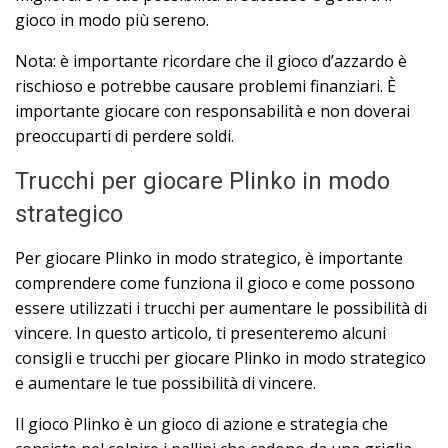
gioco in modo più sereno.
Nota: è importante ricordare che il gioco d’azzardo è
rischioso e potrebbe causare problemi finanziari. È
importante giocare con responsabilità e non doverai
preoccuparti di perdere soldi.
Trucchi per giocare Plinko in modo
strategico
Per giocare Plinko in modo strategico, è importante
comprendere come funziona il gioco e come possono
essere utilizzati i trucchi per aumentare le possibilità di
vincere. In questo articolo, ti presenteremo alcuni
consigli e trucchi per giocare Plinko in modo strategico
e aumentare le tue possibilità di vincere.
Il gioco Plinko è un gioco di azione e strategia che