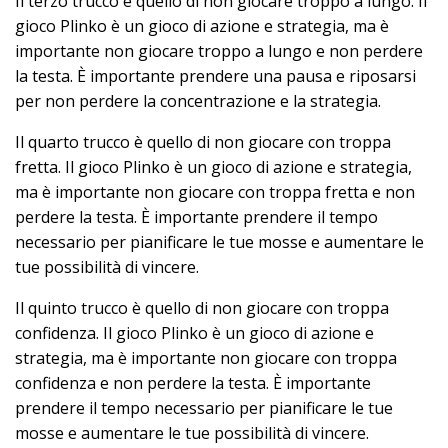
Il terzo trucco è quello di non giocare troppo a lungo. Il
gioco Plinko è un gioco di azione e strategia, ma è
importante non giocare troppo a lungo e non perdere
la testa. È importante prendere una pausa e riposarsi
per non perdere la concentrazione e la strategia.
Il quarto trucco è quello di non giocare con troppa
fretta. Il gioco Plinko è un gioco di azione e strategia,
ma è importante non giocare con troppa fretta e non
perdere la testa. È importante prendere il tempo
necessario per pianificare le tue mosse e aumentare le
tue possibilità di vincere.
Il quinto trucco è quello di non giocare con troppa
confidenza. Il gioco Plinko è un gioco di azione e
strategia, ma è importante non giocare con troppa
confidenza e non perdere la testa. È importante
prendere il tempo necessario per pianificare le tue
mosse e aumentare le tue possibilità di vincere.