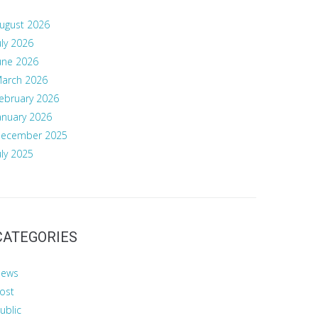
ugust 2026
uly 2026
une 2026
arch 2026
ebruary 2026
anuary 2026
ecember 2025
uly 2025
CATEGORIES
ews
ost
ublic