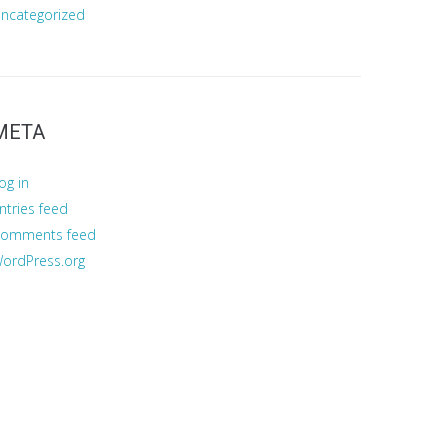
ncategorized
META
og in
ntries feed
omments feed
ordPress.org