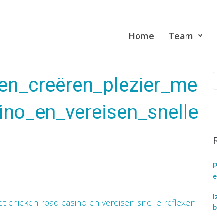
Home
Team
n_creëren_plezier_me
ino_en_vereisen_snelle
P
e
I
 chicken road casino en vereisen snelle reflexen
b