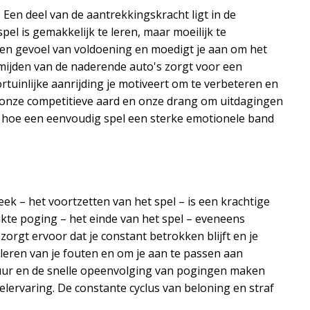
Een deel van de aantrekkingskracht ligt in de
l is gemakkelijk te leren, maar moeilijk te
 een gevoel van voldoening en moedigt je aan om het
mijden van de naderende auto's zorgt voor een
ortuinlijke aanrijding je motiveert om te verbeteren en
op onze competitieve aard en onze drang om uitdagingen
n hoe een eenvoudig spel een sterke emotionele band
ek – het voortzetten van het spel – is een krachtige
ukte poging – het einde van het spel – eveneens
zorgt ervoor dat je constant betrokken blijft en je
te leren van je fouten en om je aan te passen aan
ur en de snelle opeenvolging van pogingen maken
elervaring. De constante cyclus van beloning en straf