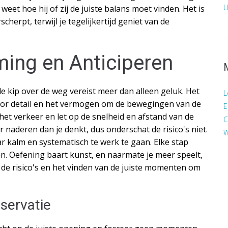
U
weet hoe hij of zij de juiste balans moet vinden. Het is
scherpt, terwijl je tegelijkertijd geniet van de
ming en Anticiperen
de kip over de weg vereist meer dan alleen geluk. Het
L
oor detail en het vermogen om de bewegingen van de
E
het verkeer en let op de snelheid en afstand van de
C
er naderen dan je denkt, dus onderschat de risico's niet.
W
ar kalm en systematisch te werk te gaan. Elke stap
Oefening baart kunst, en naarmate je meer speelt,
n de risico's en het vinden van de juiste momenten om
servatie