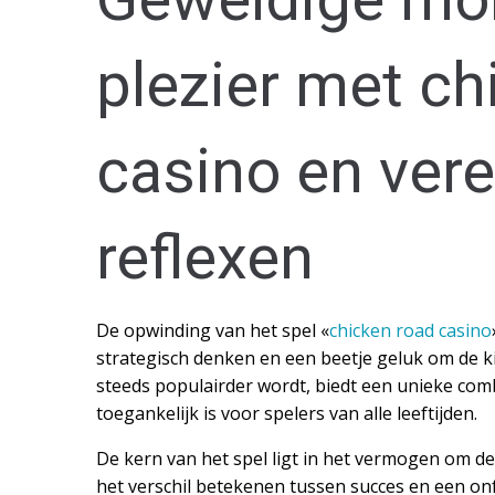
plezier met ch
casino en vere
reflexen
De opwinding van het spel «
chicken road casino
strategisch denken en een beetje geluk om de kip
steeds populairder wordt, biedt een unieke co
toegankelijk is voor spelers van alle leeftijden.
De kern van het spel ligt in het vermogen om de t
het verschil betekenen tussen succes en een onfo