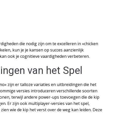
igheden die nodig zijn om te excelleren in «chicken
elen, kun je je kansen op succes aanzienlijk
t kan ook je cognitieve vaardigheden verbeteren.
dingen van het Spel
o» zijn er talloze variaties en uitbreidingen die het
Sommige versies introduceren verschillende soorten
onen, terwijl andere power-ups toevoegen die de kip
en. Er zijn ook multiplayer-versies van het spel,
ien wie de kip het verst over de weg kan leiden. Deze