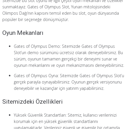
Sitemizde bu slot oyunu ile ilgili çeşitli oyun mekanları ve özellikler
sunmaktayız. Gates of Olympus Slot, Yunan mitolojisindeki
Olimpos Dağı’nın kapısını temsil eden bu slot, oyun dünyasında
popüler bir seçeneğe dönüşmüştür.
Oyun Mekanları
Gates of Olympus Demo: Sitemizde Gates of Olympus
Slot’un demo sürümünü ücretsiz olarak deneyebilirsiniz. Bu
sürüm, oyunun tamamen gerçekçi bir deneyimi sunar ve
oyunun mekanlarını ve oyun mekanizmasını deneyebilirsiniz.
Gates of Olympus Oyna: Sitemizde Gates of Olympus Slot’u
gerçek parayla oynayabilirsiniz. Oyunun gerçek versiyonunu
deneyebilir ve kazançlar için yatırım yapabilirsiniz.
Sitemizdeki Özellikleri
Yüksek Güvenlik Standartları: Sitemiz, kullanıcı verilerinizi
korumak için en yüksek güvenlik standartlarını
uygulamaktadır. Verileriniz güvenli ve güvenilir bir ortamda