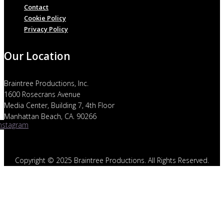
Contact
Cookie Policy
Privacy Policy
Our Location
Braintree Productions, Inc.
1600 Rosecrans Avenue
Media Center, Building 7, 4th Floor
Manhattan Beach, CA. 90266
Instagram
Copyright © 2025 Braintree Productions. All Rights Reserved.