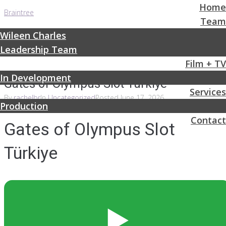
Home
Braintree
Team
Wileen Charles
Leadership Team
Film + TV
In Development
Gates of Olympus Slot Türkiye
Services
By
rachelbr
In
Uncategorized
Posted
June 17, 2026
Production
Contact
Gates of Olympus Slot
Türkiye
▶️