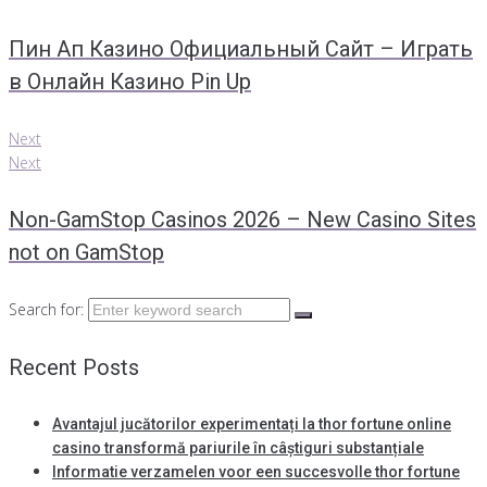
Пин Ап Казино Официальный Сайт – Играть
в Онлайн Казино Pin Up
Next
Next
Non-GamStop Casinos 2026 – New Casino Sites
not on GamStop
Search for:
Recent Posts
Avantajul jucătorilor experimentați la thor fortune online
casino transformă pariurile în câștiguri substanțiale
Informatie verzamelen voor een succesvolle thor fortune