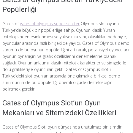
Popülerliği
Gates of
gates of olympus super scatter
Olympus slot oyunu
Türkiye’de büyük bir popülerliğe sahip. Oyunun klasik Yunan
mitolojisinden esinlenmesi ve yüksek kazanç olasılıkları nedeniyle,
oyuncular arasında hızlı bir şekilde yayıldı. Gates of Olympus demo
sürümü de bu oyunun popülerliğini artırarak, potansiyel oyuncuların
oyunun oynanışını ve grafik özelliklerini denemelerine olanak
sağladı. Oyunun anlatımı, klasik mitolojik karakterler ve simgelerle
dolu grafikleriyle oyuncuları çekti. Gates of Olympus slotu
Türkiye’deki slot oyunları arasında öne çıkmakla birlikte, demo
sürümünün de bu popülerliği önemli ölçüde desteklediğini
belirtmek gerekir.
Gates of Olympus Slot’un Oyun
Mekanları ve Sitemizdeki Özellikleri
Gates of Olympus Slot, oyun dünyasında unutulmaz bir isimdir.