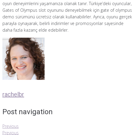
oyun deneyimlerini yaşamanıza olanak tanır. Türkiye’deki oyuncular,
Gates of Olympus slot oyununu deneyebilmek için gate of olympus
demo sürümünü ücretsiz olarak kullanabilirler. Ayrıca, oyunu gerçek
parayla oynayarak, belirli indirimler ve promosyonlar sayesinde
daha fazla kazanç elde edebilirler.
rachelbr
Post navigation
Previous
Previous