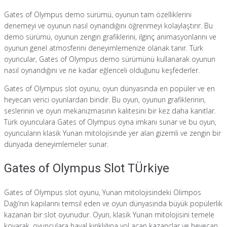
Gates of Olympus demo sürümü, oyunun tam özelliklerini
denemeyi ve oyunun nasıl oynandığını öğrenmeyi kolaylaştırır. Bu
demo sürümü, oyunun zengin grafiklerini, ilginç animasyonlarını ve
oyunun genel atmosferini deneyimlemenize olanak tanır. Türk
oyuncular, Gates of Olympus demo sürümünü kullanarak oyunun
nasıl oynandığını ve ne kadar eğlenceli olduğunu keşfederler.
Gates of Olympus slot oyunu, oyun dünyasında en popüler ve en
heyecan verici oyunlardan biridir. Bu oyun, oyunun grafiklerinin,
seslerinin ve oyun mekanizmasının kalitesini bir kez daha kanıtlar.
Türk oyunculara Gates of Olympus oyna imkanı sunar ve bu oyun,
oyuncuların klasik Yunan mitolojisinde yer alan gizemli ve zengin bir
dünyada deneyimlemeler sunar.
Gates of Olympus Slot TÜrkiye
Gates of Olympus slot oyunu, Yunan mitolojisindeki Olimpos
Dağı’nın kapılarını temsil eden ve oyun dünyasında büyük popülerlik
kazanan bir slot oyunudur. Oyun, klasik Yunan mitolojisini temele
koyarak, oyunculara hayal kırıklığına yol açan kazançlar ve heyecan