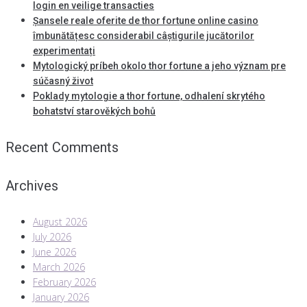
login en veilige transacties
Șansele reale oferite de thor fortune online casino
îmbunătățesc considerabil câștigurile jucătorilor
experimentați
Mytologický príbeh okolo thor fortune a jeho význam pre
súčasný život
Poklady mytologie a thor fortune, odhalení skrytého
bohatství starověkých bohů
Recent Comments
Archives
August 2026
July 2026
June 2026
March 2026
February 2026
January 2026