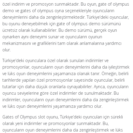
özel indirim ve promosyon sunmaktadır. Bu oyun, gate of olympus
demo ve gates of olympus oyna seçenekleriyle oyuncuların
deneyimlerini daha da zenginleştirmektedir. Türkiye’deki oyuncular,
bu oyunu deneyebilmek için gate of olympus demo sürümünü
ücretsiz olarak kullanabilirler. Bu demo sürümü, gerçek oyun
oynarken aynı deneyimi sunar ve oyuncuların oyunun
mekanizmasını ve grafiklerini tam olarak anlamalarına yardımcı
olur.
Türkiye’deki oyunculara özel olarak sunulan indirimler ve
promosyonlar, oyuncuların oyun deneyimlerini daha da iyileştirmek
ve lüks oyun deneyimlerini yaşamanıza olanak tanır. Örneğin, belirli
tarihlerde yapılan özel promosyonlar sayesinde oyuncular, belirli
tutarlar için daha düşük oranlarla oynayabilirler. Ayrıca, oyuncuların
oyuncu seviyelerine göre özel indirimler de sunulmaktadır. Bu
indirimler, oyuncuların oyun deneyimlerini daha da zenginleştirmek
ve lüks oyun deneyimlerini yaşamanıza yardımcı olur.
Gates of Olympus slot oyunu, Türkiye’deki oyuncuları için sürekli
olarak yeni indirimler ve promosyonlar sunmaktadır. Bu,
oyuncuların oyun deneyimlerini daha da zenginleştirmek ve lüks