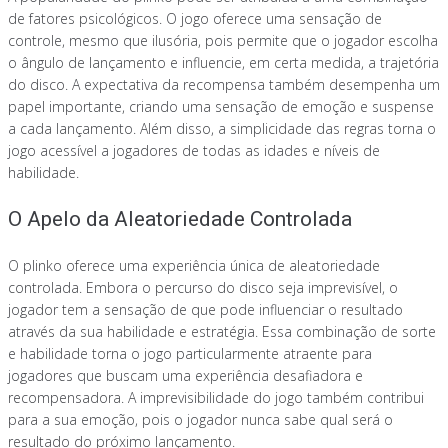
de fatores psicológicos. O jogo oferece uma sensação de
controle, mesmo que ilusória, pois permite que o jogador escolha
o ângulo de lançamento e influencie, em certa medida, a trajetória
do disco. A expectativa da recompensa também desempenha um
papel importante, criando uma sensação de emoção e suspense
a cada lançamento. Além disso, a simplicidade das regras torna o
jogo acessível a jogadores de todas as idades e níveis de
habilidade.
O Apelo da Aleatoriedade Controlada
O plinko oferece uma experiência única de aleatoriedade
controlada. Embora o percurso do disco seja imprevisível, o
jogador tem a sensação de que pode influenciar o resultado
através da sua habilidade e estratégia. Essa combinação de sorte
e habilidade torna o jogo particularmente atraente para
jogadores que buscam uma experiência desafiadora e
recompensadora. A imprevisibilidade do jogo também contribui
para a sua emoção, pois o jogador nunca sabe qual será o
resultado do próximo lançamento.