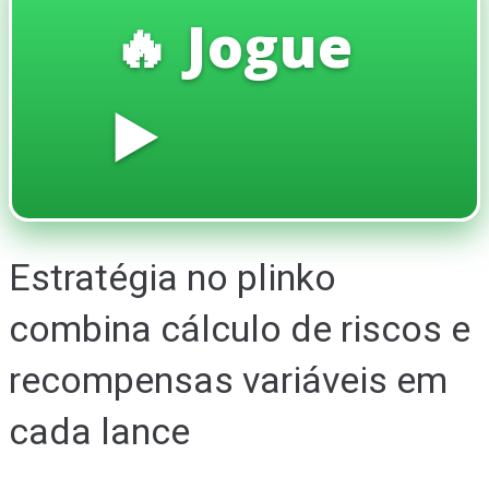
🔥 Jogue
▶️
Estratégia no plinko
combina cálculo de riscos e
recompensas variáveis em
cada lance