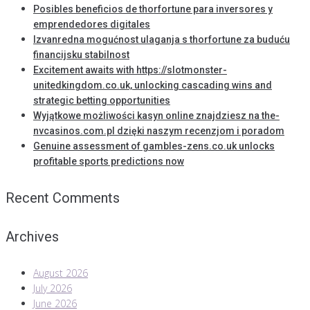
Posibles beneficios de thorfortune para inversores y
emprendedores digitales
Izvanredna mogućnost ulaganja s thorfortune za buduću
financijsku stabilnost
Excitement awaits with https://slotmonster-
unitedkingdom.co.uk, unlocking cascading wins and
strategic betting opportunities
Wyjątkowe możliwości kasyn online znajdziesz na the-
nvcasinos.com.pl dzięki naszym recenzjom i poradom
Genuine assessment of gambles-zens.co.uk unlocks
profitable sports predictions now
Recent Comments
Archives
August 2026
July 2026
June 2026