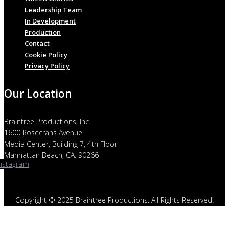
Leadership Team
In Development
Production
Contact
Cookie Policy
Privacy Policy
Our Location
Braintree Productions, Inc.
1600 Rosecrans Avenue
Media Center, Building 7, 4th Floor
Manhattan Beach, CA. 90266
Instagram
Copyright © 2025 Braintree Productions. All Rights Reserved.