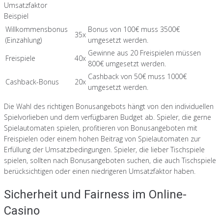
Umsatzfaktor
Beispiel
Willkommensbonus
Bonus von 100€ muss 3500€
35x
(Einzahlung)
umgesetzt werden.
Gewinne aus 20 Freispielen müssen
Freispiele
40x
800€ umgesetzt werden.
Cashback von 50€ muss 1000€
Cashback-Bonus
20x
umgesetzt werden.
Die Wahl des richtigen Bonusangebots hängt von den individuellen
Spielvorlieben und dem verfügbaren Budget ab. Spieler, die gerne
Spielautomaten spielen, profitieren von Bonusangeboten mit
Freispielen oder einem hohen Beitrag von Spielautomaten zur
Erfüllung der Umsatzbedingungen. Spieler, die lieber Tischspiele
spielen, sollten nach Bonusangeboten suchen, die auch Tischspiele
berücksichtigen oder einen niedrigeren Umsatzfaktor haben.
Sicherheit und Fairness im Online-
Casino