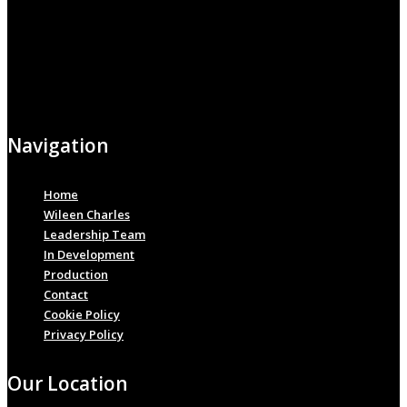
Navigation
Home
Wileen Charles
Leadership Team
In Development
Production
Contact
Cookie Policy
Privacy Policy
Our Location