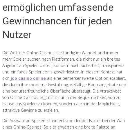
ermöglichen umfassende
Gewinnchancen für jeden
Nutzer
Die Welt der Online-Casinos ist ständig im Wandel, und immer
mehr Spieler suchen nach Plattformen, die nicht nur ein breites
Angebot an Spielen bieten, sondern auch Sicherheit, Transparenz
und ein faires Spielerlebnis gewährleisten. In diesem Kontext hat
sich
joo casino online
als eine bemerkenswerte Option etabliert,
die durch ihre moderne Gestaltung, vielfältige Bonusangebote und
eine benutzerfreundliche Oberfläche überzeugt. Die Attraktivität
von Online-Casinos liegt nicht nur in der Bequemlichkeit, von zu
Hause aus spielen zu können, sondern auch in der Möglichkeit,
attraktive Gewinne zu erzielen.
Die Auswahl an Spielen ist ein entscheidender Faktor bei der Wahl
eines Online-Casinos. Spieler erwarten eine breite Palette an