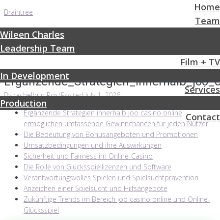
Home
Braintree
Team
Wileen Charles
Leadership Team
Film + TV
In Development
Ergänzende_Strategien_innerhalb_joo
Services
By
rachelbr
In
Post
Posted
July 1, 2026
Production
Ergänzende Strategien innerhalb joo casino online
Contact
ermöglichen umfassende Gewinnchancen für jeden Nutzer
Die Bedeutung von Bonusangeboten und Promotionen
Umsatzbedingungen und ihre Auswirkungen
Sicherheit und Fairness im Online-Casino
Die Rolle von Glücksspiellizenzen und Software
Verantwortungsvolles Spielen und Spielsuchtprävention
Anzeichen einer Spielsucht und Hilfsangebote
Zukünftige Trends im Bereich joo casino online und Online-
Glücksspiel